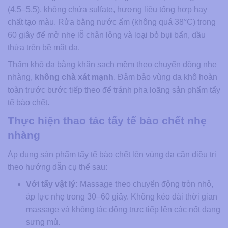
(4.5–5.5), không chứa sulfate, hương liệu tổng hợp hay
chất tạo màu. Rửa bằng nước ấm (không quá 38°C) trong
60 giây để mở nhẹ lỗ chân lông và loại bỏ bụi bẩn, dầu
thừa trên bề mặt da.
Thấm khô da bằng khăn sạch mềm theo chuyển động nhẹ
nhàng,
không chà xát mạnh
. Đảm bảo vùng da khô hoàn
toàn trước bước tiếp theo để tránh pha loãng sản phẩm tẩy
tế bào chết.
Thực hiện thao tác tẩy tế bào chết nhẹ
nhàng
Áp dụng sản phẩm tẩy tế bào chết lên vùng da cần điều trị
theo hướng dẫn cụ thể sau:
Với tẩy vật lý:
Massage theo chuyển động tròn nhỏ,
áp lực nhẹ trong 30–60 giây. Không kéo dài thời gian
massage và không tác động trực tiếp lên các nốt đang
sưng mủ.