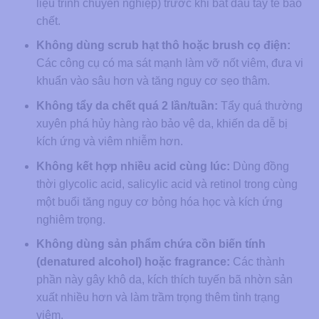
liệu trình chuyên nghiệp) trước khi bắt đầu tẩy tế bào
chết.
Không dùng scrub hạt thô hoặc brush cọ điện:
Các công cụ có ma sát mạnh làm vỡ nốt viêm, đưa vi
khuẩn vào sâu hơn và tăng nguy cơ sẹo thâm.
Không tẩy da chết quá 2 lần/tuần:
Tẩy quá thường
xuyên phá hủy hàng rào bảo vệ da, khiến da dễ bị
kích ứng và viêm nhiễm hơn.
Không kết hợp nhiều acid cùng lúc:
Dùng đồng
thời glycolic acid, salicylic acid và retinol trong cùng
một buổi tăng nguy cơ bỏng hóa học và kích ứng
nghiêm trọng.
Không dùng sản phẩm chứa cồn biến tính
(denatured alcohol) hoặc fragrance:
Các thành
phần này gây khô da, kích thích tuyến bã nhờn sản
xuất nhiều hơn và làm trầm trọng thêm tình trạng
viêm.