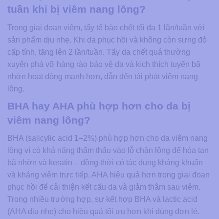
tuần khi bị viêm nang lông?
Trong giai đoạn viêm, tẩy tế bào chết tối đa 1 lần/tuần với
sản phẩm dịu nhẹ. Khi da phục hồi và không còn sưng đỏ
cấp tính, tăng lên 2 lần/tuần. Tẩy da chết quá thường
xuyên phá vỡ hàng rào bảo vệ da và kích thích tuyến bã
nhờn hoạt động mạnh hơn, dẫn đến tái phát viêm nang
lông.
BHA hay AHA phù hợp hơn cho da bị
viêm nang lông?
BHA (salicylic acid 1–2%) phù hợp hơn cho da viêm nang
lông vì có khả năng thẩm thấu vào lỗ chân lông để hòa tan
bã nhờn và keratin – đồng thời có tác dụng kháng khuẩn
và kháng viêm trực tiếp. AHA hiệu quả hơn trong giai đoạn
phục hồi để cải thiện kết cấu da và giảm thâm sau viêm.
Trong nhiều trường hợp, sự kết hợp BHA và lactic acid
(AHA dịu nhẹ) cho hiệu quả tối ưu hơn khi dùng đơn lẻ.