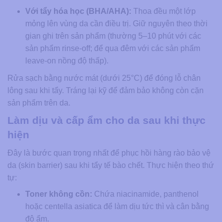
Với tẩy hóa học (BHA/AHA):
Thoa đều một lớp
mỏng lên vùng da cần điều trị. Giữ nguyên theo thời
gian ghi trên sản phẩm (thường 5–10 phút với các
sản phẩm rinse-off; để qua đêm với các sản phẩm
leave-on nồng độ thấp).
Rửa sạch bằng nước mát (dưới 25°C) để đóng lỗ chân
lông sau khi tẩy. Tráng lại kỹ để đảm bảo không còn cặn
sản phẩm trên da.
Làm dịu và cấp ẩm cho da sau khi thực
hiện
Đây là bước quan trọng nhất để phục hồi hàng rào bảo vệ
da (skin barrier) sau khi tẩy tế bào chết. Thực hiện theo thứ
tự:
Toner không cồn:
Chứa niacinamide, panthenol
hoặc centella asiatica để làm dịu tức thì và cân bằng
độ ẩm.