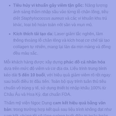
Tiêu hủy vi khuẩn gây viêm tận gốc:
Năng lượng
ánh sáng thâm nhập sâu vào từng lỗ chân lông, tiêu
diệt
Staphylococcus aureus
và các vi khuẩn khu trú
khác, loại bỏ hoàn toàn nốt sần và mụn mủ.
Kích thích tái tạo da:
Laser giảm tắc nghẽn, làm
thông thoáng lỗ chân lông và kích hoạt cơ chế tái tạo
collagen tự nhiên, mang lại làn da mịn màng và đồng
đều màu sắc.
Mỗi khách hàng được xây dựng
phác đồ cá nhân hóa
dựa trên mức độ viêm và cơ địa da. Liệu trình trung bình
kéo dài
5 đến 10 buổi
, với hiệu quả giảm viêm rõ rệt ngay
sau buổi điều trị đầu tiên. Toàn bộ quy trình tuân thủ tiêu
chuẩn vô trùng y tế, sử dụng thiết bị nhập khẩu 100% từ
Châu Âu và Hoa Kỳ, đạt chuẩn FDA.
Thẩm mỹ viện Ngọc Dung
cam kết hiệu quả bằng văn
bản
: trong trường hợp kết quả sau liệu trình không đạt như
cam kết, chúng tôi sẽ tăng cường buổi điều trị hoặc hoàn