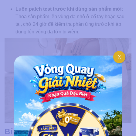
Luôn patch test trước khi dùng sản phẩm mới:
Thoa sản phẩm lên vùng da nhỏ ở cổ tay hoặc sau
tai, chờ 24 giờ để kiểm tra phản ứng trước khi áp
dụng lên vùng da lớn bị viêm.
X
Bí quyết ngăn ngừa viêm nang