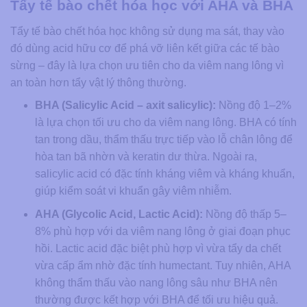
Tẩy tế bào chết hóa học với AHA và BHA
Tẩy tế bào chết hóa học không sử dụng ma sát, thay vào
đó dùng acid hữu cơ để phá vỡ liên kết giữa các tế bào
sừng – đây là lựa chọn ưu tiên cho da viêm nang lông vì
an toàn hơn tẩy vật lý thông thường.
BHA (Salicylic Acid – axit salicylic):
Nồng độ 1–2%
là lựa chọn tối ưu cho da viêm nang lông. BHA có tính
tan trong dầu, thẩm thấu trực tiếp vào lỗ chân lông để
hòa tan bã nhờn và keratin dư thừa. Ngoài ra,
salicylic acid có đặc tính kháng viêm và kháng khuẩn,
giúp kiểm soát vi khuẩn gây viêm nhiễm.
AHA (Glycolic Acid, Lactic Acid):
Nồng độ thấp 5–
8% phù hợp với da viêm nang lông ở giai đoạn phục
hồi. Lactic acid đặc biệt phù hợp vì vừa tẩy da chết
vừa cấp ẩm nhờ đặc tính humectant. Tuy nhiên, AHA
không thẩm thấu vào nang lông sâu như BHA nên
thường được kết hợp với BHA để tối ưu hiệu quả.