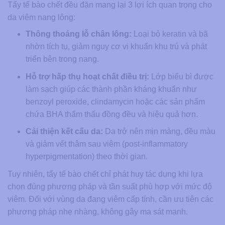
Tẩy tế bào chết đều đặn mang lại 3 lợi ích quan trọng cho
da viêm nang lông:
Thông thoáng lỗ chân lông:
Loại bỏ keratin và bã
nhờn tích tụ, giảm nguy cơ vi khuẩn khu trú và phát
triển bên trong nang.
Hỗ trợ hấp thụ hoạt chất điều trị:
Lớp biểu bì được
làm sạch giúp các thành phần kháng khuẩn như
benzoyl peroxide, clindamycin hoặc các sản phẩm
chứa BHA thẩm thấu đồng đều và hiệu quả hơn.
Cải thiện kết cấu da:
Da trở nên mịn màng, đều màu
và giảm vết thâm sau viêm (post-inflammatory
hyperpigmentation) theo thời gian.
Tuy nhiên, tẩy tế bào chết chỉ phát huy tác dụng khi lựa
chọn đúng phương pháp và tần suất phù hợp với mức độ
viêm. Đối với vùng da đang viêm cấp tính, cần ưu tiên các
phương pháp nhẹ nhàng, không gây ma sát mạnh.