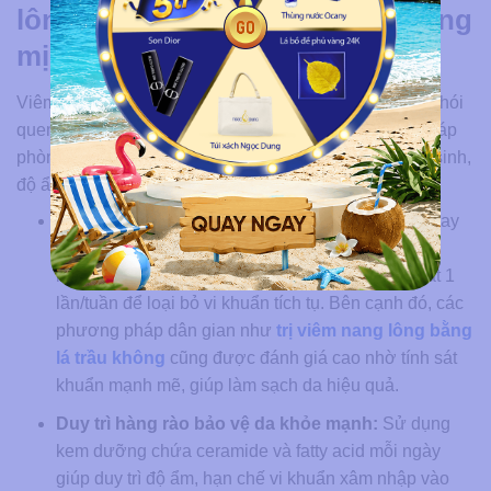
lông tái phát và duy trì làn da láng
mịn
Viêm nang lông có tỷ lệ tái phát cao nếu không duy trì thói
quen chăm sóc da đúng cách sau điều trị. Các biện pháp
phòng ngừa hiệu quả tập trung vào 3 yếu tố chính: vệ sinh,
độ ẩm da và lựa chọn sản phẩm.
Duy trì vệ sinh vùng da thường xuyên:
Tắm ngay
sau khi đổ mồ hôi nhiều, thay quần áo thoáng khí
hàng ngày và giặt khăn mặt, ga trải giường ít nhất 1
lần/tuần để loại bỏ vi khuẩn tích tụ. Bên cạnh đó, các
phương pháp dân gian như
trị viêm nang lông bằng
lá trầu không
cũng được đánh giá cao nhờ tính sát
khuẩn mạnh mẽ, giúp làm sạch da hiệu quả.
Duy trì hàng rào bảo vệ da khỏe mạnh:
Sử dụng
kem dưỡng chứa ceramide và fatty acid mỗi ngày
giúp duy trì độ ẩm, hạn chế vi khuẩn xâm nhập vào