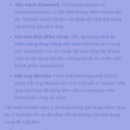
Yến mạch (Oatmeal):
Chứa beta-glucan và
avenanthramides có đặc tính kháng viêm và làm dịu
da. Hạt yến mạch nghiền mịn giúp tẩy nhẹ lớp sừng
mà không gây kích ứng.
Gel nha đam (Aloe Vera):
Việc áp dụng
cách trị
viêm nang lông bằng nha đam
kết hợp với lượng
nhỏ muối biển mịn sẽ cung cấp khả năng tẩy tế bào
chết và tác dụng làm dịu, kháng khuẩn tự nhiên nhờ
thành phần acemannan.
Mật ong Manuka:
Hoạt chất methylglyoxal (MGO)
trong mật ong Manuka ức chế vi khuẩn
S. aureus
hiệu
quả, phù hợp để dùng như mặt nạ massage nhẹ
nhàng trên vùng da viêm.
Tần suất khuyến nghị: 1 lần/tuần trong giai đoạn viêm, tăng
lên 2 lần/tuần khi da đã phục hồi và không còn tình trạng
sưng đỏ cấp tính.