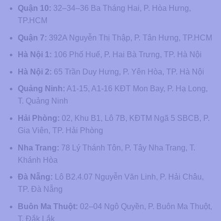
Quận 10:
32–34–36 Ba Tháng Hai, P. Hòa Hưng,
TP.HCM
Quận 7:
392A Nguyễn Thị Thập, P. Tân Hưng, TP.HCM
Hà Nội 1:
106 Phố Huế, P. Hai Bà Trưng, TP. Hà Nội
Hà Nội 2:
65 Trần Duy Hưng, P. Yên Hòa, TP. Hà Nội
Quảng Ninh:
A1-15, A1-16 KĐT Mon Bay, P. Hạ Long,
T. Quảng Ninh
Hải Phòng:
02, Khu B1, Lô 7B, KĐTM Ngã 5 SBCB, P.
Gia Viên, TP. Hải Phòng
Nha Trang:
78 Lý Thánh Tôn, P. Tây Nha Trang, T.
Khánh Hòa
Đà Nẵng:
Lô B2.4.07 Nguyễn Văn Linh, P. Hải Châu,
TP. Đà Nẵng
Buôn Ma Thuột:
02–04 Ngô Quyền, P. Buôn Ma Thuột,
T. Đắk Lắk