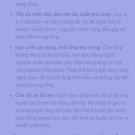
nang lông.
Tẩy da chết đều đặn với tần suất phù hợp:
Duy trì
1–2 lần/tuần với BHA nồng độ 1% để ngăn tích tụ
keratin và bã nhờn – nguyên nhân hàng đầu gây tái
phát viêm nang lông.
Hạn chế cạo lông, nhổ lông thủ công:
Cạo lông
không đúng kỹ thuật hoặc nhổ lông bằng tay là
nguyên nhân phổ biến gây viêm nang lông cơ học
(mechanical folliculitis). Thay thế bằng triệt lông công
nghệ laser để loại bỏ lông vĩnh viễn và không gây tổn
thương nang lông.
Chế độ ăn hỗ trợ:
Giảm thực phẩm có chỉ số đường
huyết cao (bánh mì trắng, đường, đồ uống có ga) vì
đường huyết tăng đột biến kích thích tuyến bã nhờn
hoạt động mạnh hơn, tạo môi trường thuận lợi cho vi
khuẩn phát triển.