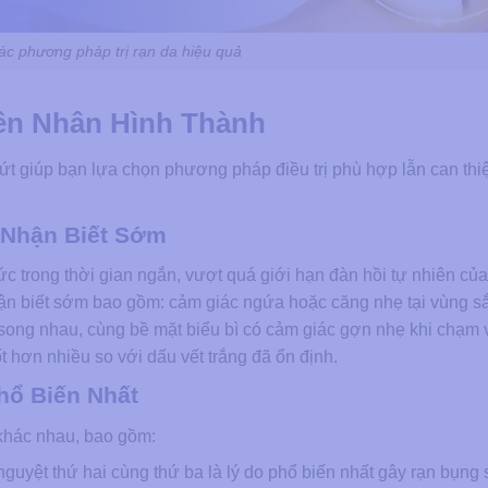
c phương pháp trị rạn da hiệu quả
ên Nhân Hình Thành
nứt giúp bạn lựa chọn phương pháp điều trị phù hợp lẫn can thi
 Nhận Biết Sớm
ức trong thời gian ngắn, vượt quá giới hạn đàn hồi tự nhiên của
 nhận biết sớm bao gồm: cảm giác ngứa hoặc căng nhẹ tại vùng s
 song nhau, cùng bề mặt biểu bì có cảm giác gợn nhẹ khi chạm
ốt hơn nhiều so với dấu vết trắng đã ổn định.
ổ Biến Nhất
khác nhau, bao gồm:
guyệt thứ hai cùng thứ ba là lý do phổ biến nhất gây rạn bụng 