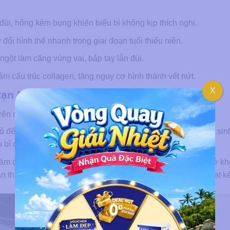
ùi, hông kèm bụng khiến biểu bì không kịp thích nghi.
đổi hình thể nhanh trong giai đoạn tuổi thiếu niên.
ngột làm căng vùng vai, bắp tay lẫn đùi.
m cấu trúc collagen, tăng nguy cơ hình thành vết nứt.
X
Rạn Da Trắng Lâu Năm
rên màu sắc cùng cấu trúc tổn thương:
ỏ đến hồng tím, vùng thương tổn còn viêm nhẹ kèm có tăng si
 bì còn đang trong quá trình tái tạo tích cực.
m đã chuyển sang màu trắng hoặc bạc, cấu trúc collagen ở kh
an thiệp chuyên sâu hơn cùng mất nhiều thời gian hơn để đạt kế