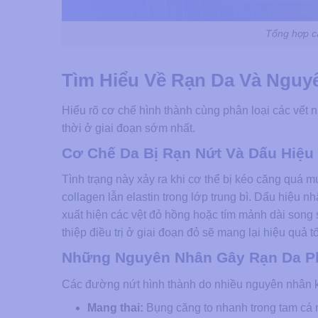
Tổng hợp cá
Tìm Hiểu Về Rạn Da Và Nguy
Hiểu rõ cơ chế hình thành cùng phân loại các vết 
thời ở giai đoạn sớm nhất.
Cơ Chế Da Bị Rạn Nứt Và Dấu Hiệu
Tình trạng này xảy ra khi cơ thể bị kéo căng quá m
collagen lẫn elastin trong lớp trung bì. Dấu hiệu
xuất hiện các vệt đỏ hồng hoặc tím mảnh dài song
thiệp điều trị ở giai đoạn đỏ sẽ mang lại hiệu quả t
Những Nguyên Nhân Gây Rạn Da Ph
Các đường nứt hình thành do nhiều nguyên nhân 
Mang thai:
Bụng căng to nhanh trong tam cá n