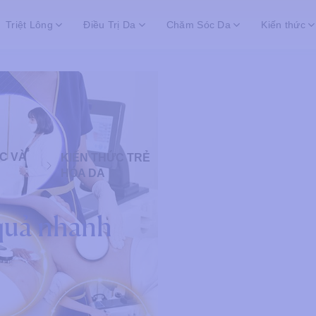
Triệt Lông
Điều Trị Da
Chăm Sóc Da
Kiến thức
C VÀ
KIẾN THỨC TRẺ
HÓA DA
 quả nhanh