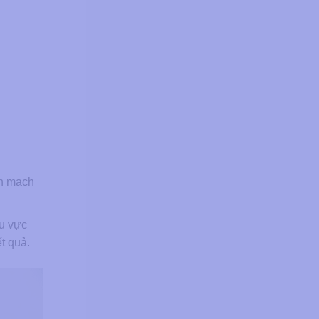
nh mạch
u vực
t quả.