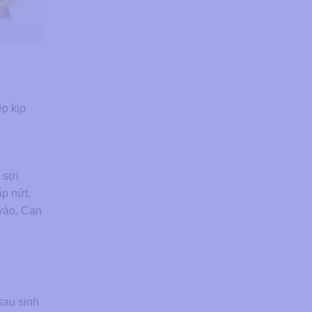
ệp kịp
 sợi
ắp nứt,
 vào. Can
sau sinh