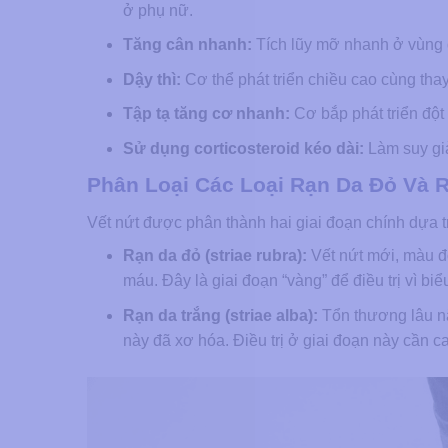
ở phụ nữ.
Tăng cân nhanh:
Tích lũy mỡ nhanh ở vùng đ
Dậy thì:
Cơ thể phát triển chiều cao cùng thay 
Tập tạ tăng cơ nhanh:
Cơ bắp phát triển đột 
Sử dụng corticosteroid kéo dài:
Làm suy giả
Phân Loại Các Loại Rạn Da Đỏ Và 
Vết nứt được phân thành hai giai đoạn chính dựa t
Rạn da đỏ (striae rubra):
Vết nứt mới, màu đ
máu. Đây là giai đoạn “vàng” để điều trị vì biểu
Rạn da trắng (striae alba):
Tổn thương lâu nă
này đã xơ hóa. Điều trị ở giai đoạn này cần c