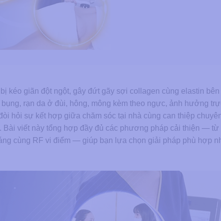
 bị kéo giãn đột ngột, gây đứt gãy sợi collagen cùng elastin bê
g bụng, rạn da ở đùi, hông, mông kèm theo ngực, ảnh hưởng trự
ả đòi hỏi sự kết hợp giữa chăm sóc tại nhà cùng can thiệp chuyê
. Bài viết này tổng hợp đầy đủ các phương pháp cải thiện — t
sáng cùng RF vi điểm — giúp bạn lựa chọn giải pháp phù hợp nh