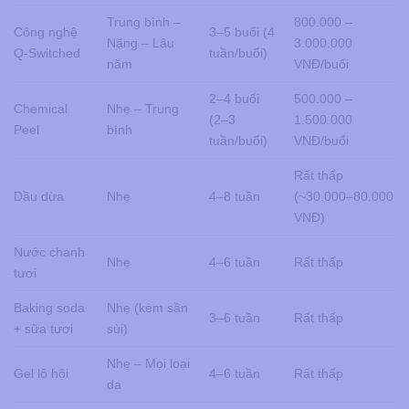
Trung bình –
800.000 –
Công nghệ
3–5 buổi (4
Nặng – Lâu
3.000.000
Q-Switched
tuần/buổi)
năm
VNĐ/buổi
2–4 buổi
500.000 –
Chemical
Nhẹ – Trung
(2–3
1.500.000
Peel
bình
tuần/buổi)
VNĐ/buổi
Rất thấp
Dầu dừa
Nhẹ
4–8 tuần
(~30.000–80.000
VNĐ)
Nước chanh
Nhẹ
4–6 tuần
Rất thấp
tươi
Baking soda
Nhẹ (kèm sần
3–6 tuần
Rất thấp
+ sữa tươi
sùi)
Nhẹ – Mọi loại
Gel lô hội
4–6 tuần
Rất thấp
da