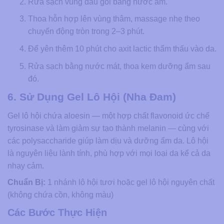
Rửa sạch vùng đầu gối bằng nước ấm.
Thoa hỗn hợp lên vùng thâm, massage nhẹ theo
chuyển động tròn trong 2–3 phút.
Để yên thêm 10 phút cho axit lactic thẩm thấu vào da.
Rửa sạch bằng nước mát, thoa kem dưỡng ẩm sau
đó.
6. Sử Dụng Gel Lô Hội (Nha Đam)
Gel lô hội chứa aloesin — một hợp chất flavonoid ức chế
tyrosinase và làm giảm sự tạo thành melanin — cùng với
các polysaccharide giúp làm dịu và dưỡng ẩm da. Lô hội
là nguyên liệu lành tính, phù hợp với mọi loại da kể cả da
nhạy cảm.
Chuẩn Bị:
1 nhánh lô hội tươi hoặc gel lô hội nguyên chất
(không chứa cồn, không màu)
Các Bước Thực Hiện