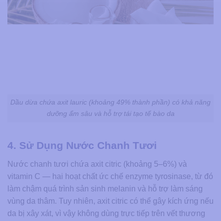
Dầu dừa chứa axit lauric (khoảng 49% thành phần) có khả năng
dưỡng ẩm sâu và hỗ trợ tái tạo tế bào da
4. Sử Dụng Nước Chanh Tươi
Nước chanh tươi chứa axit citric (khoảng 5–6%) và
vitamin C — hai hoạt chất ức chế enzyme tyrosinase, từ đó
làm chậm quá trình sản sinh melanin và hỗ trợ làm sáng
vùng da thâm. Tuy nhiên, axit citric có thể gây kích ứng nếu
da bị xây xát, vì vậy không dùng trực tiếp trên vết thương