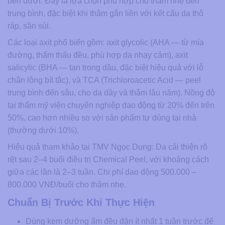
bên dưới. Đây là lựa chọn phù hợp cho thâm nhẹ đến
trung bình, đặc biệt khi thâm gắn liền với kết cấu da thô
ráp, sần sùi.
Các loại axit phổ biến gồm: axit glycolic (AHA — từ mía
đường, thẩm thấu đều, phù hợp da nhạy cảm), axit
salicylic (BHA — tan trong dầu, đặc biệt hiệu quả với lỗ
chân lông bít tắc), và TCA (Trichloroacetic Acid — peel
trung bình đến sâu, cho da dày và thâm lâu năm). Nồng độ
tại thẩm mỹ viện chuyên nghiệp dao động từ 20% đến trên
50%, cao hơn nhiều so với sản phẩm tự dùng tại nhà
(thường dưới 10%).
Hiệu quả tham khảo tại TMV Ngọc Dung: Da cải thiện rõ
rệt sau 2–4 buổi điều trị Chemical Peel, với khoảng cách
giữa các lần là 2–3 tuần. Chi phí dao động 500.000 –
800.000 VNĐ/buổi cho thâm nhẹ.
Chuẩn Bị Trước Khi Thực Hiện
Dùng kem dưỡng ẩm đều đặn ít nhất 1 tuần trước để