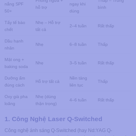
Phòng ngừa +
Thấp – Trung
nắng SPF
ngay khi
hỗ trợ
bình
50+
dùng
Tẩy tế bào
Nhẹ – Hỗ trợ
2–4 tuần
Rất thấp
chết
tất cả
Dầu hạnh
Nhẹ
6–8 tuần
Thấp
nhân
Mật ong +
Nhẹ
3–5 tuần
Rất thấp
baking soda
Dưỡng ẩm
Nền tảng
Hỗ trợ tất cả
Thấp
đúng cách
liên tục
Oxy già pha
Nhẹ (dùng
4–6 tuần
Rất thấp
loãng
thận trọng)
1. Công Nghệ Laser Q-Switched
Công nghệ ánh sáng Q-Switched (hay Nd:YAG Q-