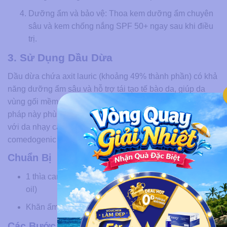
Dưỡng ẩm và bảo vệ: Thoa kem dưỡng ẩm chuyên
sâu và kem chống nắng SPF 50+ ngay sau khi điều
trị.
3. Sử Dụng Dầu Dừa
Dầu dừa chứa axit lauric (khoảng 49% thành phần) có khả
năng dưỡng ẩm sâu và hỗ trợ tái tạo tế bào da, giúp da
vùng gối mềm và đều màu dần theo thời gian. Phương
pháp này phù hợp với thâm nhẹ và da khô, không phù hợp
với da nhạy cảm dễ nổi mụn do dầu dừa có chỉ số
comedogenic ở mức 4/5.
Chuẩn Bị
1 thìa canh dầu dừa nguyên chất (extra virgin coconut
oil)
Khăn ấm, nước ấm
Các Bước Thực Hiện