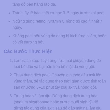
tăng độ bền hàng rào da.
Tránh tẩy tế bào chết cơ học 3–5 ngày trước khi peel.
Ngừng dùng retinol, vitamin C nồng độ cao ít nhất 7
ngày.
Không peel nếu vùng da đang bị kích ứng, viêm, hoặc
có vết thương hở.
Các Bước Thực Hiện
Làm sạch sâu: Tẩy trang, rửa mặt chuyên dụng để
loại bỏ dầu và bụi bẩn trên bề mặt da vùng gối.
Thoa dung dịch peel: Chuyên gia thoa đều axit lên
vùng thâm, để tác dụng theo thời gian được tính toán
sẵn (thường 3–10 phút tùy loại axit và nồng độ).
Trung hòa và làm dịu: Dùng dung dịch trung hòa
(sodium bicarbonate hoặc nước muối sinh lý) để
dừng tác dụng của axit, sau đó đắp mặt nạ làm dịu.