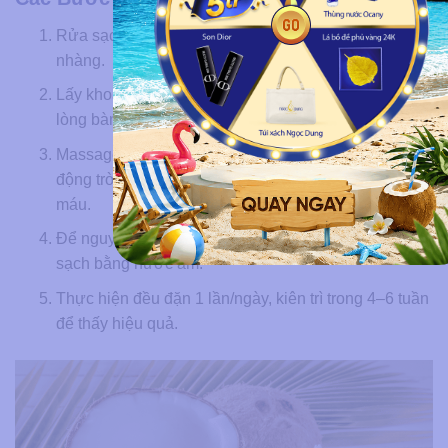
Rửa sạch vùng đầu gối bằng nước ấm, lau khô nhẹ
nhàng.
Lấy khoảng 1/2 thìa cà phê dầu dừa, xoa đều lên
lòng bàn tay cho ấm lên.
Massage nhẹ nhàng lên vùng thâm theo chuyển
động tròn trong 5–10 phút để kích thích tuần hoàn
máu.
Để nguyên qua đêm hoặc ít nhất 30 phút, sau đó rửa
sạch bằng nước ấm.
Thực hiện đều đặn 1 lần/ngày, kiên trì trong 4–6 tuần
để thấy hiệu quả.