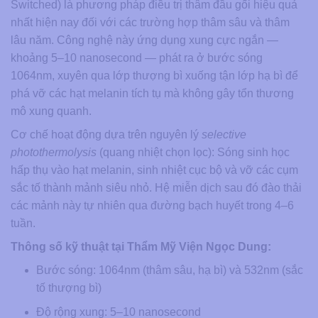
Switched) là phương pháp điều trị thâm đầu gối hiệu quả
nhất hiện nay đối với các trường hợp thâm sâu và thâm
lâu năm. Công nghệ này ứng dụng xung cực ngắn —
khoảng 5–10 nanosecond — phát ra ở bước sóng
1064nm, xuyên qua lớp thượng bì xuống tận lớp hạ bì để
phá vỡ các hạt melanin tích tụ mà không gây tổn thương
mô xung quanh.
Cơ chế hoạt động dựa trên nguyên lý
selective
photothermolysis
(quang nhiệt chọn lọc): Sóng sinh học
hấp thụ vào hạt melanin, sinh nhiệt cục bộ và vỡ các cụm
sắc tố thành mảnh siêu nhỏ. Hệ miễn dịch sau đó đào thải
các mảnh này tự nhiên qua đường bạch huyết trong 4–6
tuần.
Thông số kỹ thuật tại Thẩm Mỹ Viện Ngọc Dung:
Bước sóng: 1064nm (thâm sâu, hạ bì) và 532nm (sắc
tố thượng bì)
Độ rộng xung: 5–10 nanosecond