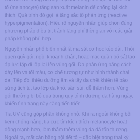
tố (melanocyte) tăng sản xuất melanin để chống lại kích
thích. Quá trình đó gọi là tăng sắc tố phản ứng (reactive
hyperpigmentation). Hiểu rõ nguyên nhân giúp chọn đúng
phương pháp điều trị, tránh lãng phí thời gian với các giải
pháp không phù hợp.
Nguyên nhân phổ biến nhất là ma sát cơ học kéo dài. Thói
quen quỳ gối, ngồi khoanh chân, hoặc mặc quần bó sát tạo
áp lực lặp đi lặp lại lên vùng gối. Da phản ứng bằng cách
dày lên và tối màu, cơ chế tương tự như hình thành chai
da. Tiếp đó, thiếu dưỡng ẩm và tẩy da chết khiến tế bào
sừng tích tụ, tạo lớp da khô, sần sùi, dễ thâm hơn. Vùng
gối thường bị bỏ qua trong quy trình dưỡng da hàng ngày,
khiến tình trạng này càng tiến triển.
Tia UV cũng góp phần không nhỏ. Khi ra ngoài không bôi
kem chống nắng, tia cực tím kích thích melanocyte hoạt
động mạnh hơn, làm thâm thêm vùng da đã tổn thương.
Ngoài ra, mất cân bằng nội tiết tố – đặc biệt trong thai kỳ