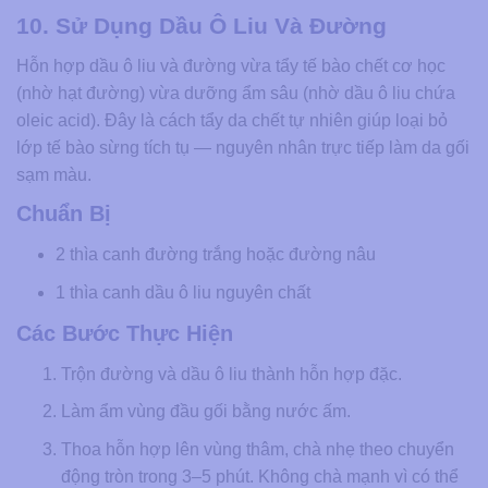
10. Sử Dụng Dầu Ô Liu Và Đường
Hỗn hợp dầu ô liu và đường vừa tẩy tế bào chết cơ học
(nhờ hạt đường) vừa dưỡng ẩm sâu (nhờ dầu ô liu chứa
oleic acid). Đây là cách tẩy da chết tự nhiên giúp loại bỏ
lớp tế bào sừng tích tụ — nguyên nhân trực tiếp làm da gối
sạm màu.
Chuẩn Bị
2 thìa canh đường trắng hoặc đường nâu
1 thìa canh dầu ô liu nguyên chất
Các Bước Thực Hiện
Trộn đường và dầu ô liu thành hỗn hợp đặc.
Làm ẩm vùng đầu gối bằng nước ấm.
Thoa hỗn hợp lên vùng thâm, chà nhẹ theo chuyển
động tròn trong 3–5 phút. Không chà mạnh vì có thể