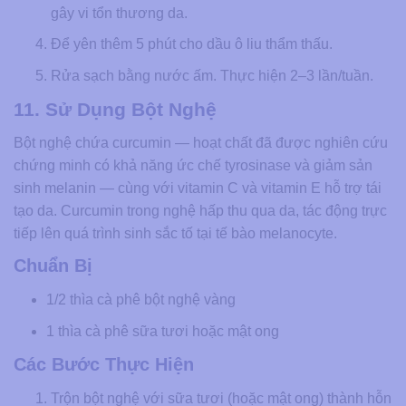
gây vi tổn thương da.
Để yên thêm 5 phút cho dầu ô liu thẩm thấu.
Rửa sạch bằng nước ấm. Thực hiện 2–3 lần/tuần.
11. Sử Dụng Bột Nghệ
Bột nghệ chứa curcumin — hoạt chất đã được nghiên cứu
chứng minh có khả năng ức chế tyrosinase và giảm sản
sinh melanin — cùng với vitamin C và vitamin E hỗ trợ tái
tạo da. Curcumin trong nghệ hấp thu qua da, tác động trực
tiếp lên quá trình sinh sắc tố tại tế bào melanocyte.
Chuẩn Bị
1/2 thìa cà phê bột nghệ vàng
1 thìa cà phê sữa tươi hoặc mật ong
Các Bước Thực Hiện
Trộn bột nghệ với sữa tươi (hoặc mật ong) thành hỗn