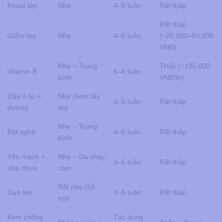
Khoai tây
Nhẹ
4–6 tuần
Rất thấp
Rất thấp
Giấm táo
Nhẹ
4–6 tuần
(~20.000–50.000
VNĐ)
Nhẹ – Trung
Thấp (~135.000
Vitamin E
6–8 tuần
bình
VNĐ/lọ)
Dầu ô liu +
Nhẹ (kèm tẩy
3–5 tuần
Rất thấp
đường
da)
Nhẹ – Trung
Bột nghệ
4–6 tuần
Rất thấp
bình
Yến mạch +
Nhẹ – Da nhạy
3–5 tuần
Rất thấp
sữa chua
cảm
Rất nhẹ (hỗ
Dưa leo
4–6 tuần
Rất thấp
trợ)
Kem chống
Tác dụng