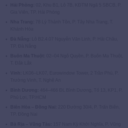
Hải Phòng:
02, Khu B1, Lô 7B, KĐTM Ngã 5 SBCB, P.
Gia Viên, TP. Hải Phòng
Nha Trang:
78 Lý Thánh Tôn, P. Tây Nha Trang, T.
Khánh Hòa
Đà Nẵng:
Lô B2.4.07 Nguyễn Văn Linh, P. Hải Châu,
TP. Đà Nẵng
Buôn Ma Thuột:
02–04 Ngô Quyền, P. Buôn Ma Thuột,
T. Đắk Lắk
Vinh:
LK06–LK07, Eurowindow Tower, 2 Trần Phú, P.
Trường Vinh, T. Nghệ An
Bình Dương:
464–466 ĐL Bình Dương, Tổ 13, KP1, P.
Phú Lợi, TP.HCM
Biên Hòa – Đồng Nai:
220 Đường 30/4, P. Trấn Biên,
TP. Đồng Nai
Bà Rịa – Vũng Tàu:
157 Nam Kỳ Khởi Nghĩa, P. Vũng