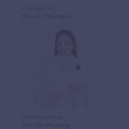
Tổng Giám Đốc
Giám Đốc
Chị Lê Thái Ngọc
Chị Võ
Giám Đốc Kỹ Thuật
Giám Đốc
Chị Yến Phương
Chị Ng