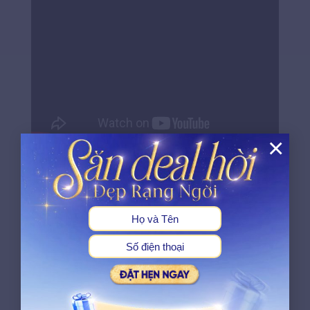
×
Công nghệ tiên tiến
X
Hệ thống máy làm đẹp được lựa chọn từ
những đơn vị cung cấp uy tín, có thông
tin kỹ thuật rõ ràng. Mỗi công nghệ được
sử dụng đều phù hợp với mục đích điều
trị và được kiểm tra trước khi dùng cho
khách hàng.