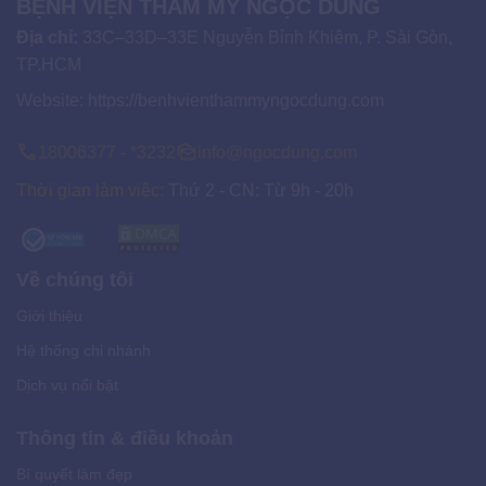
BỆNH VIỆN THẨM MỸ NGỌC DUNG
Địa chỉ:
33C–33D–33E Nguyễn Bỉnh Khiêm, P. Sài Gòn,
TP.HCM
Website:
https://benhvienthammyngocdung.com
18006377 - *3232
info@ngocdung.com
Thời gian làm việc:
Thứ 2 - CN: Từ 9h - 20h
Về chúng tôi
Giới thiệu
Hệ thống chi nhánh
Dịch vụ nổi bật
Thông tin & điều khoản
Bí quyết làm đẹp