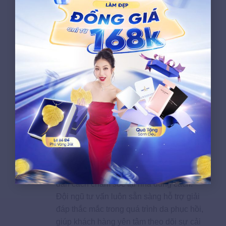
Cam kết hiệu quả khi thăm
khám
Dựa trên kết quả thăm khám, chuyên gia
sẽ đưa ra phác đồ phù hợp và giải thích
rõ mức độ cải thiện dự kiến theo từng
giai đoạn, giúp khách hàng yên tâm về
hiệu quả trong phạm vi chuyên môn có
thể đạt được.
Chăm sóc sau điều trị kỹ
càng
Sau mỗi buổi, khách hàng được hướng
dẫn cách chăm sóc tại nhà đúng cách.
Đội ngũ tư vấn luôn sẵn sàng hỗ trợ giải
đáp thắc mắc trong quá trình da phục hồi,
giúp khách hàng yên tâm theo dõi sự cải