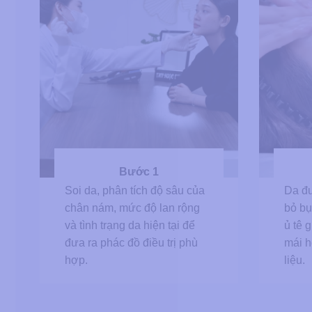
Bước 1
Soi da, phân tích độ sâu của
Da đư
chân nám, mức độ lan rộng
bỏ bụ
và tình trạng da hiện tại để
ủ tê 
đưa ra phác đồ điều trị phù
mái h
hợp.
liệu.