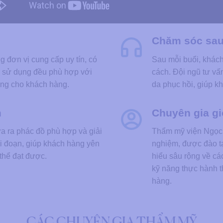
Chăm sóc sau 
đơn vị cung cấp uy tín, có
Sau mỗi buổi, khác
ợc sử dụng đều phù hợp với
cách. Đội ngũ tư vấn
dùng cho khách hàng.
da phục hồi, giúp kh
m
Chuyên gia gi
a ra phác đồ phù hợp và giải
Thẩm mỹ viện Ngọc 
ai đoạn, giúp khách hàng yên
nghiệm, được đào t
thể đạt được.
hiểu sâu rộng về cá
kỹ năng thực hành th
hàng.
CÁC CHUYÊN GIA THẨM MỸ