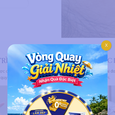
X
TRÌNH TRỊ NÁM CHÂN SÂU TẠI NGỌC
c có 4 bước rõ ràng để đảm bảo khách hàng hiểu từng giai đo
 quy trình chuẩn, phù hợp với tình trạng nám của từng người.