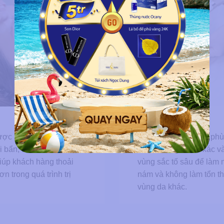
Bước 2
Bước 3
ợc làm sạch kỹ để loại
Đi Laser bước sóng ph
i bẩn, dầu thừa, sau đó
để tác động chính xác v
giúp khách hàng thoải
vùng sắc tố sâu để làm
ơn trong quá trình trị
nám và không làm tổn 
vùng da khác.