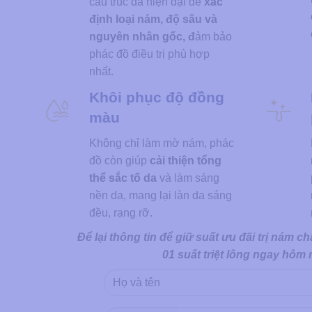
cấu trúc da hiện đại để
xác
định loại nám, độ sâu và
nguyên nhân gốc, đ
ảm bảo
phác đồ điều trị phù hợp
nhất.
Khôi phục độ đồng
màu
Không chỉ làm mờ nám, phác
đồ còn giúp
cải thiện tổng
thể sắc tố da
và làm sáng
nền da, mang lại làn da sáng
đều, rạng rỡ.
Để lại thông tin để giữ suất ưu đãi trị nám 
01 suất triệt lông ngay hôm 