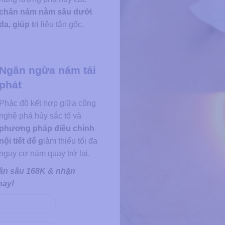
chân nám nằm sâu dưới
da, giúp t
rị liệu tận gốc.
Ngăn ngừa nám tái
phát
Phác đồ kết hợp giữa công
nghệ phá hủy sắc tố và
phương pháp điều chỉnh
nội tiết để g
iảm thiểu tối đa
nguy cơ nám quay trở lại.
chân sâu 168K & nhận
nay!