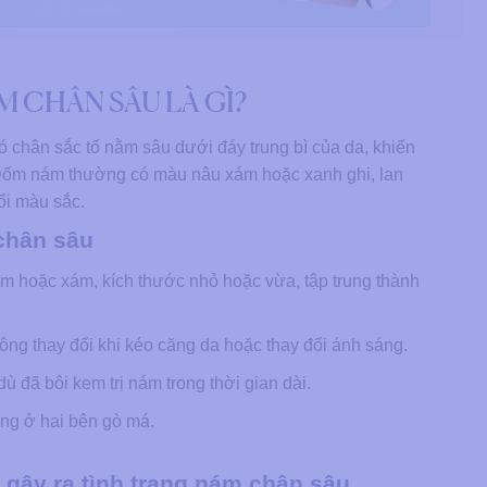
M CHÂN SÂU LÀ GÌ?
 chân sắc tố nằm sâu dưới đáy trung bì của da, khiến
ốm nám thường có màu nâu xám hoặc xanh ghi, lan
ổi màu sắc.
chân sâu
 hoặc xám, kích thước nhỏ hoặc vừa, tập trung thành
ng thay đổi khi kéo căng da hoặc thay đổi ánh sáng.
 đã bôi kem trị nám trong thời gian dài.
ứng ở hai bên gò má.
gây ra tình trạng nám chân sâu