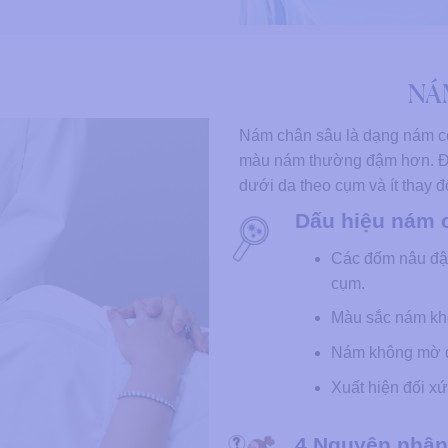
NÁ
Nám chân sâu là dạng nám có
màu nám thường đậm hơn. Đ
dưới da theo cụm và ít thay đ
Dấu hiệu nám 
Các đốm nâu đậm
cụm.
Màu sắc nám khô
Nám không mờ dù
Xuất hiện đối x
4 Nguyên nhân 