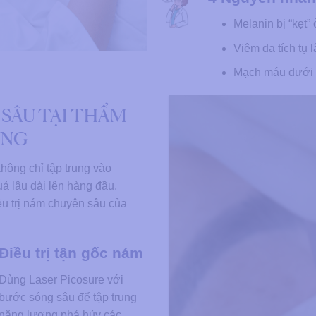
Melanin bị “kẹt” 
Viêm da tích tụ 
Mạch máu dưới t
 SÂU TẠI THẨM
UNG
hông chỉ tập trung vào
ả lâu dài lên hàng đầu.
iều trị nám chuyên sâu của
Điều trị tận gốc nám
Dùng Laser Picosure với
bước sóng sâu để tập trung
năng lượng phá hủy các