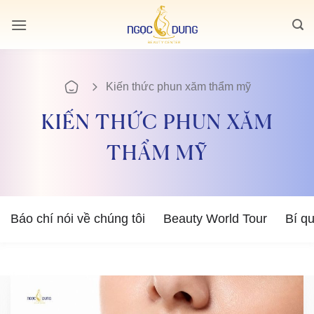
Bỏ
qua
nội
dung
Kiến thức phun xăm thẩm mỹ
KIẾN THỨC PHUN XĂM
THẨM MỸ
Báo chí nói về chúng tôi
Beauty World Tour
Bí q