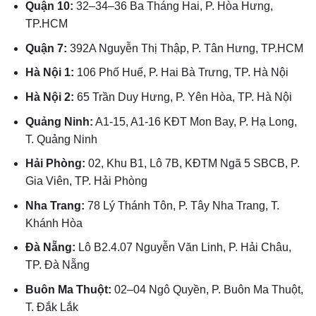
Quận 10:
32–34–36 Ba Tháng Hai, P. Hòa Hưng,
TP.HCM
Quận 7:
392A Nguyễn Thị Thập, P. Tân Hưng, TP.HCM
Hà Nội 1:
106 Phố Huế, P. Hai Bà Trưng, TP. Hà Nội
Hà Nội 2:
65 Trần Duy Hưng, P. Yên Hòa, TP. Hà Nội
Quảng Ninh:
A1-15, A1-16 KĐT Mon Bay, P. Hạ Long,
T. Quảng Ninh
Hải Phòng:
02, Khu B1, Lô 7B, KĐTM Ngã 5 SBCB, P.
Gia Viên, TP. Hải Phòng
Nha Trang:
78 Lý Thánh Tôn, P. Tây Nha Trang, T.
Khánh Hòa
Đà Nẵng:
Lô B2.4.07 Nguyễn Văn Linh, P. Hải Châu,
TP. Đà Nẵng
Buôn Ma Thuột:
02–04 Ngô Quyền, P. Buôn Ma Thuột,
T. Đắk Lắk