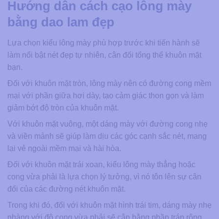
Hướng dẫn cách cạo lông mày
bằng dao lam đẹp
Lựa chọn kiểu lông mày phù hợp trước khi tiến hành sẽ
làm nổi bật nét đẹp tự nhiên, cân đối tổng thể khuôn mặt
bạn.
Đối với khuôn mặt tròn, lông mày nên có đường cong mềm
mại với phần giữa hơi dày, tạo cảm giác thon gọn và làm
giảm bớt độ tròn của khuôn mặt.
Với khuôn mặt vuông, một dáng mày với đường cong nhẹ
và viền mảnh sẽ giúp làm dịu các góc cạnh sắc nét, mang
lại vẻ ngoài mềm mại và hài hòa.
Đối với khuôn mặt trái xoan, kiểu lông mày thẳng hoặc
cong vừa phải là lựa chọn lý tưởng, vì nó tôn lên sự cân
đối của các đường nét khuôn mặt.
Trong khi đó, đối với khuôn mặt hình trái tim, dáng mày nhẹ
nhàng với độ cong vừa phải sẽ cân bằng phần trán rộng