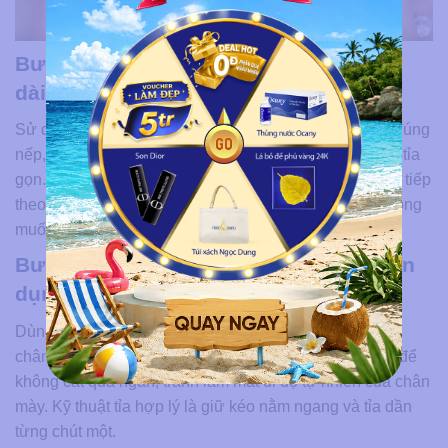
Bước 4: Chải lông mày để kiểm tra độ
dài
Sử dụng chổi chải lông mày để đưa các sợi lông vào đúng
nếp, giúp bạn nhận diện được những sợi lông dài cần tỉa
gọn. Nếu lông mày quá dài, có thể cần thực hiện bước tiếp
theo để cắt tỉa sao cho phù hợp với dáng chân mày mong
muốn.
Bước 5: Tỉa lông mày bằng kéo chuyên
dụng
Dùng kéo nhỏ để tỉa bớt những sợi lông quá dài, giúp
chân mày trở nên gọn gàng hơn. Khi tỉa, cần cẩn thận để
không cắt quá ngắn, tránh làm mất đi độ tự nhiên của chân
mày. Kỹ thuật tỉa hợp lý là giữ kéo nằm ngang và tỉa dần
từng chút một.