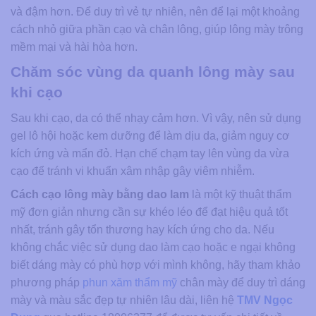
và đậm hơn. Để duy trì vẻ tự nhiên, nên để lại một khoảng
cách nhỏ giữa phần cạo và chân lông, giúp lông mày trông
mềm mại và hài hòa hơn.
Chăm sóc vùng da quanh lông mày sau
khi cạo
Sau khi cạo, da có thể nhạy cảm hơn. Vì vậy, nên sử dụng
gel lô hội hoặc kem dưỡng để làm dịu da, giảm nguy cơ
kích ứng và mẩn đỏ. Hạn chế chạm tay lên vùng da vừa
cạo để tránh vi khuẩn xâm nhập gây viêm nhiễm.
Cách cạo lông mày bằng dao lam
là một kỹ thuật thẩm
mỹ đơn giản nhưng cần sự khéo léo để đạt hiệu quả tốt
nhất, tránh gây tổn thương hay kích ứng cho da. Nếu
không chắc việc sử dụng dao làm cạo hoặc e ngại không
biết dáng mày có phù hợp với mình không, hãy tham khảo
phương pháp
phun xăm thẩm mỹ
chân mày để duy trì dáng
mày và màu sắc đẹp tự nhiên lâu dài, liên hệ
TMV Ngọc