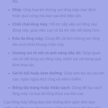
đối.
Nhíp:
Giúp loại bỏ những sợi lông mày mọc lệch
hoặc quá cứng mà dao cạo khó tiếp cận.
Chổi chải lông mày:
Hỗ trợ sắp xếp sợi lông vào
đúng nếp, giúp việc cạo và tỉa trở nên dễ dàng hơn.
Kéo tỉa lông mày:
Dùng để cắt bớt những sợi lông
dài vượt khỏi khung chân mày.
Gương soi rõ nét và ánh sáng đầy đủ:
Giúp quan
sát chi tiết từng sợi lông mày, tránh sai sót trong quá
trình thao tác.
Gel lô hội hoặc kem dưỡng:
Giúp làm dịu da sau khi
cạo, ngăn ngừa kích ứng và viêm nhiễm.
Bông tẩy trang hoặc khăn sạch:
Dùng để lau sạch
lông mày và loại bỏ lông thừa sau khi cạo.
Cạo lông mày bằng dao làm không đơn giản như bạn