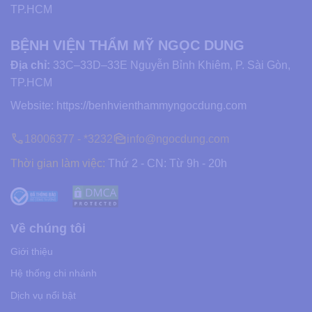
TP.HCM
BỆNH VIỆN THẨM MỸ NGỌC DUNG
Địa chỉ:
33C–33D–33E Nguyễn Bỉnh Khiêm, P. Sài Gòn,
TP.HCM
Website:
https://benhvienthammyngocdung.com
18006377 - *3232
info@ngocdung.com
Thời gian làm việc:
Thứ 2 - CN: Từ 9h - 20h
Về chúng tôi
Giới thiệu
Hệ thống chi nhánh
Dịch vụ nổi bật