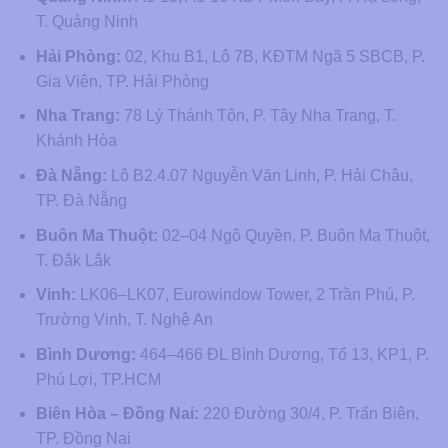
T. Quảng Ninh
Hải Phòng:
02, Khu B1, Lô 7B, KĐTM Ngã 5 SBCB, P.
Gia Viên, TP. Hải Phòng
Nha Trang:
78 Lý Thánh Tôn, P. Tây Nha Trang, T.
Khánh Hòa
Đà Nẵng:
Lô B2.4.07 Nguyễn Văn Linh, P. Hải Châu,
TP. Đà Nẵng
Buôn Ma Thuột:
02–04 Ngô Quyền, P. Buôn Ma Thuột,
T. Đắk Lắk
Vinh:
LK06–LK07, Eurowindow Tower, 2 Trần Phú, P.
Trường Vinh, T. Nghệ An
Bình Dương:
464–466 ĐL Bình Dương, Tổ 13, KP1, P.
Phú Lợi, TP.HCM
Biên Hòa – Đồng Nai:
220 Đường 30/4, P. Trấn Biên,
TP. Đồng Nai