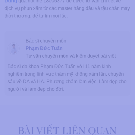
Dung
qua hotline 18006377 để được tư vấn chi tiết về
dịch vụ phun xăm từ các master hàng đầu và tậu chân mày
thời thượng, để tự tin mọi lúc.
Bác sĩ chuyên môn
Phạm Đức Tuấn
Tư vấn chuyên môn và kiểm duyệt bài viết
Bác sĩ đa khoa Phạm Đức Tuấn với 11 năm kinh
nghiệm trong lĩnh vực thẩm mỹ không xâm lấn, chuyên
sâu về DA và HA. Phương châm làm việc: Làm đẹp cho
người và làm đẹp cho đời.
BÀI VIẾT LIÊN QUAN