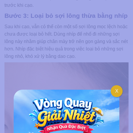
trước khi cạo.
Bước 3: Loại bỏ sợi lông thừa bằng nhíp
Sau khi cạo, vẫn có thể còn một số sợi lông mọc lệch hoặc
chưa được loại bỏ hết. Dùng nhíp để nhổ đi những sợi
lông này nhằm giúp chân mày trở nên gọn gàng và sắc nét
hơn. Nhíp đặc biệt hiệu quả trong việc loại bỏ những sợi
lông nhỏ, khó xử lý bằng dao cạo.
X