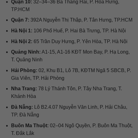
Quận 10:
32–34–36 Ba Tháng Hai, P. Hòa Hưng,
TP.HCM
Quận 7:
392A Nguyễn Thị Thập, P. Tân Hưng, TP.HCM
Hà Nội 1:
106 Phố Huế, P. Hai Bà Trưng, TP. Hà Nội
Hà Nội 2:
65 Trần Duy Hưng, P. Yên Hòa, TP. Hà Nội
Quảng Ninh:
A1-15, A1-16 KĐT Mon Bay, P. Hạ Long,
T. Quảng Ninh
Hải Phòng:
02, Khu B1, Lô 7B, KĐTM Ngã 5 SBCB, P.
Gia Viên, TP. Hải Phòng
Nha Trang:
78 Lý Thánh Tôn, P. Tây Nha Trang, T.
Khánh Hòa
Đà Nẵng:
Lô B2.4.07 Nguyễn Văn Linh, P. Hải Châu,
TP. Đà Nẵng
Buôn Ma Thuột:
02–04 Ngô Quyền, P. Buôn Ma Thuột,
T. Đắk Lắk