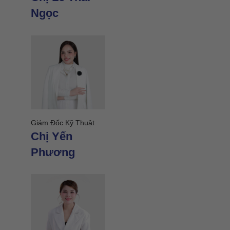
Chị 
Ngọc
Giám Đ
Giám Đốc Kỹ Thuật
Miền 
Chị Yến
Chị
Phương
Kim