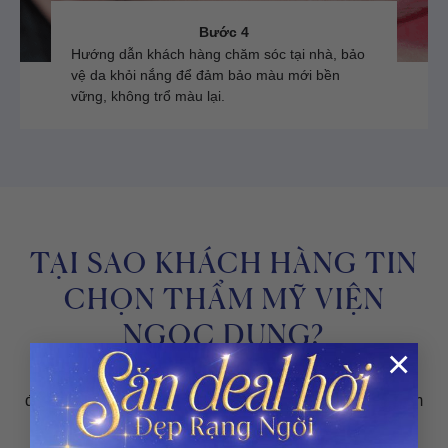
Bước 4
Hướng dẫn khách hàng chăm sóc tại nhà, bảo
vệ da khỏi nắng để đảm bảo màu mới bền
vững, không trổ màu lại.
TẠI SAO KHÁCH HÀNG TIN
CHỌN THẨM MỸ VIỆN
NGỌC DUNG?
×
Thẩm mỹ viện Ngọc Dung cung cấp dịch vụ làm đẹp
được xây dựng dựa trên trải nghiệm và cảm giác an tâm
của khách hàng, đồng hành cùng khách hàng trong và