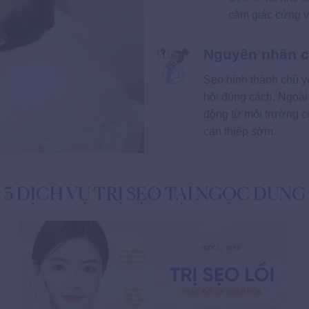
cảm giác cứng v
Nguyên nhân c
Sẹo hình thành chủ y
hồi đúng cách. Ngoài r
động từ môi trường 
can thiệp sớm.
3 DỊCH VỤ TRỊ SẸO TẠI NGỌC DUNG