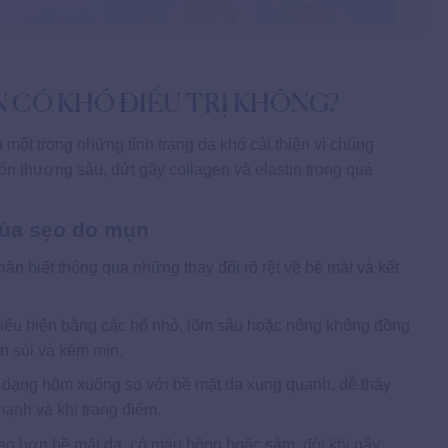
 CÓ KHÓ ĐIỀU TRỊ KHÔNG?
một trong những tình trạng da khó cải thiện vì chúng
 tổn thương sâu, đứt gãy collagen và elastin trong quá
của sẹo do mụn
hận biết thông qua những thay đổi rõ rệt về bề mặt và kết
ểu hiện bằng các hố nhỏ, lõm sâu hoặc nông không đồng
n sùi và kém mịn.
 dạng hõm xuống so với bề mặt da xung quanh, dễ thấy
ạnh và khi trang điểm.
ao hơn bề mặt da, có màu hồng hoặc sậm, đôi khi gây