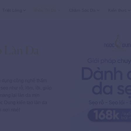
Triệt Lông
Điều Trị Da
Chăm Sóc Da
Kiến thức
o Làn Da
ng dụng công nghệ thẩm
sẹo như rỗ, lõm, lồi, giúp
à mang lại làn da mịn
c Dung kiến tạo làn da
i nơi nhé!