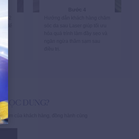
Bước 4
al co2
Hướng dẫn khách hàng chăm
ồi) để
sóc da sau Laser giúp tối ưu
ích
hóa quá trình làm đầy sẹo và
 mô
ngăn ngừa thâm sạm sau
điều trị.
 NGỌC DUNG?
an tâm của khách hàng, đồng hành cùng