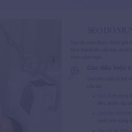
SẸO DO MỤN
Sẹo do mụn được đánh giá là 
hình thành khi cấu trúc da bị
trình viêm mụn.
Các dấu hiệu 
Sẹo trên mặt có thể n
cấu da:
Sẹo rỗ
thường bi
đều, khiến da sầ
Sẹo lõm
có hình
dưới ánh sáng m
Sẹo lồi
lại nhô c