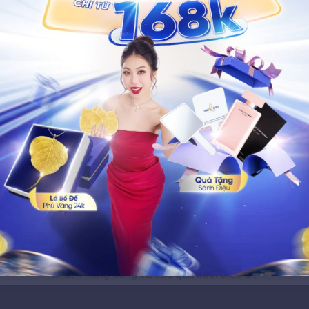
Bước 2
Bước 3
ạch da chuyên sâu sau
Sử dụng Laser (fraction
tê (nếu cần thiết) để đảm
cho sẹo rỗ, pdl cho sẹo l
hách hàng cảm thấy
phá vỡ chân sẹo, kích th
 mái trong suốt quá trình
collagen hoặc làm mềm
 Laser.
xơ tùy loại.
ÁCH HÀNG TIN CHỌN THẨM MỸ VIỆN
 vụ làm đẹp được xây dựng dựa trên trải nghiệm và cảm giác 
khách hàng trong và sau quá trình điều trị.