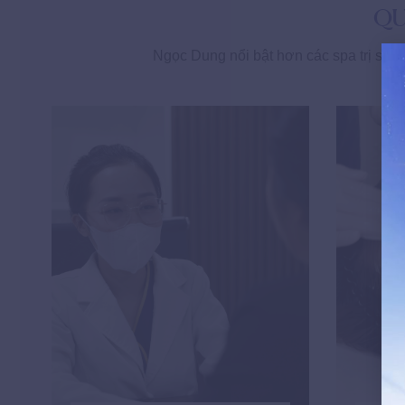
QU
Ngọc Dung nổi bật hơn các spa trị sẹo