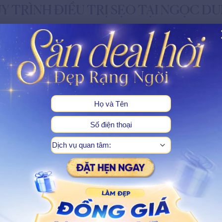
Y TRÌNH ĐIỀU TRỊ SẸO TẠI NGỌC D
 khác nhờ quy trình điều trị đảm bảo cá nhân hóa theo làn da c
hiệu quả làm đầy sẹo, san phẳng bề mặt da tối ưu nhất:
X