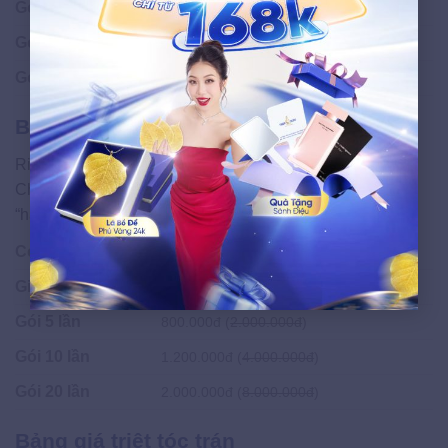
Gói 5 lần
800.000đ (
2.000.000đ
)
Gói 10 lần
1.200.000đ (
4.000.000đ
)
Gói 20 lần
2.000.000đ (
8.000.000đ
)
Bảng giá triệt ria mép
Ria mép đậm màu thường khiến gương mặt kém duyên.
Chỉ với mức phí cực nhỏ, bạn có thể loại bỏ hoàn toàn
“hàng ria” phiền phức này:
Combo
Giá triệt
Giá 1 lần
200.000đ (
400.000đ
)
Gói 5 lần
800.000đ (
2.000.000đ
)
Gói 10 lần
1.200.000đ (
4.000.000đ
)
Gói 20 lần
2.000.000đ (
8.000.000đ
)
Bảng giá triệt tóc trán