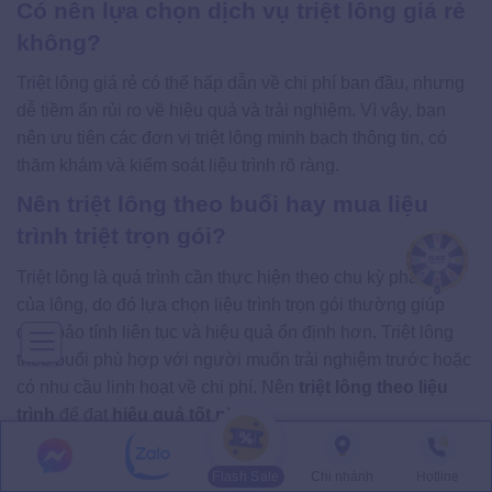
Có nên lựa chọn dịch vụ triệt lông giá rẻ
không?
Triệt lông giá rẻ có thể hấp dẫn về chi phí ban đầu, nhưng
dễ tiềm ẩn rủi ro về hiệu quả và trải nghiệm. Vì vậy, bạn
nên ưu tiên các đơn vị triệt lông minh bạch thông tin, có
thăm khám và kiểm soát liệu trình rõ ràng.
Nên triệt lông theo buổi hay mua liệu
trình triệt trọn gói?
Triệt lông là quá trình cần thực hiện theo chu kỳ phát triển
của lông, do đó lựa chọn liệu trình trọn gói thường giúp
đảm bảo tính liên tục và hiệu quả ổn định hơn. Triệt lông
theo buổi phù hợp với người muốn trải nghiệm trước hoặc
có nhu cầu linh hoạt về chi phí. Nên
triệt lông theo liệu
trình
để đạt
hiệu quả tốt nhất.
Chính sách bảo hành khi triệt lông tại
Flash Sale
Chi nhánh
Hotline
Thẩm mỹ viện Ngọc Dung