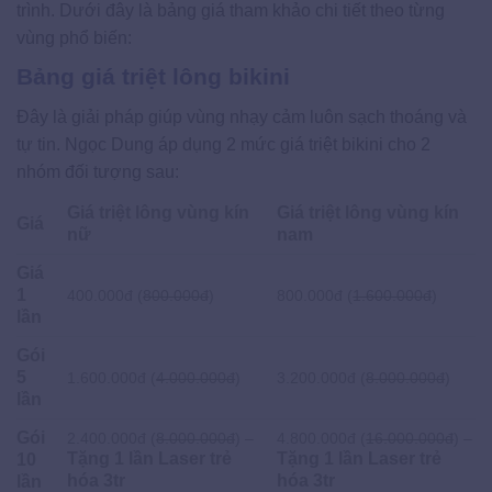
trình. Dưới đây là bảng giá tham khảo chi tiết theo từng
vùng phổ biến:
Bảng giá triệt lông bikini
Đây là giải pháp giúp vùng nhạy cảm luôn sạch thoáng và
tự tin. Ngọc Dung áp dụng 2 mức giá triệt bikini cho 2
nhóm đối tượng sau:
Giá triệt lông vùng kín
Giá triệt lông vùng kín
Giá
nữ
nam
Giá
1
400.000đ (
800.000đ
)
800.000đ (
1.600.000đ
)
lần
Gói
5
1.600.000đ (
4.000.000đ
)
3.200.000đ (
8.000.000đ
)
lần
Gói
2.400.000đ (
8.000.000đ
) –
4.800.000đ (
16.000.000đ
) –
Tặng 1 lần Laser trẻ
Tặng 1 lần Laser trẻ
10
hóa 3tr
hóa 3tr
lần