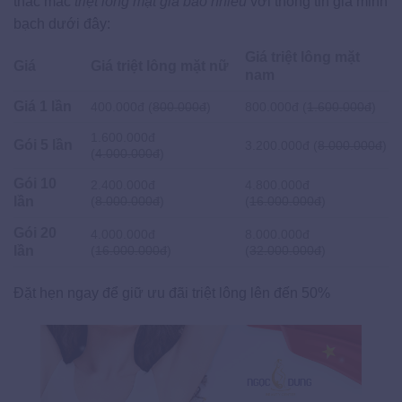
thắc mắc
triệt lông mặt giá bao nhiêu
với thông tin giá minh
bạch dưới đây:
Giá triệt lông mặt
Giá
Giá triệt lông mặt nữ
nam
Giá 1 lần
400.000đ (
800.000đ
)
800.000đ (
1.600.000đ
)
1.600.000đ
Gói 5 lần
3.200.000đ (
8.000.000đ
)
(
4.000.000đ
)
Gói 10
2.400.000đ
4.800.000đ
lần
(
8.000.000đ
)
(
16.000.000đ
)
Gói 20
4.000.000đ
8.000.000đ
lần
(
16.000.000đ
)
(
32.000.000đ
)
Đặt hẹn ngay để giữ ưu đãi triệt lông lên đến 50%