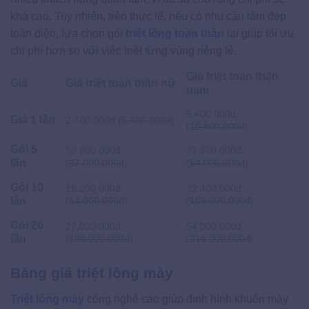
khá cao. Tuy nhiên, trên thực tế, nếu có nhu cầu làm đẹp
toàn diện, lựa chọn gói
triệt lông toàn thân
lại giúp tối ưu
chi phí hơn so với việc triệt từng vùng riêng lẻ.
Giá triệt toàn thân
Giá
Giá triệt toàn thân nữ
nam
5.400.000đ
Giá 1 lần
2.700.000đ (
5.400.000đ
)
(
10.800.000đ
)
Gói 5
10.800.000đ
21.600.000đ
lần
(
27.000.000đ
)
(
54.000.000đ
)
Gói 10
16.200.000đ
32.400.000đ
lần
(
54.000.000đ
)
(
108.000.000đ
)
Gói 20
27.000.000đ
54.000.000đ
lần
(
108.000.000đ
)
(
216.000.000đ
)
Bảng giá triệt lông mày
Triệt lông mày
công nghệ cao giúp định hình khuôn mày