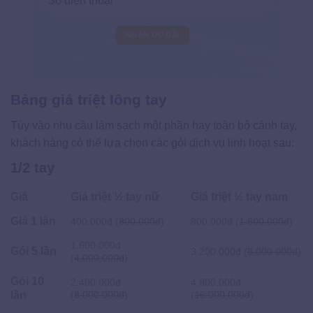
Bảng giá triệt lông tay
Tùy vào nhu cầu làm sạch một phần hay toàn bộ cánh tay,
khách hàng có thể lựa chọn các gói dịch vụ linh hoạt sau:
1/2 tay
Giá
Giá triệt ½ tay nữ
Giá triệt ½ tay nam
Giá 1 lần
400.000đ (
800.000đ
)
800.000đ (
1.600.000đ
)
1.600.000đ
Gói 5 lần
3.200.000đ (
8.000.000đ
)
(
4.000.000đ
)
Gói 10
2.400.000đ
4.800.000đ
lần
(
8.000.000đ
)
(
16.000.000đ
)