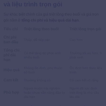
và liệu trình trọn gói
Sự khác biệt chính của giá triệt lông theo buổi và giá trọn
gói nằm ở
tổng chi phí và hiệu quả dài hạn
.
Tiêu chí
Triệt lông theo buổi
Triệt lông trọn gói
Chi phí
Thấp, dễ tiếp cận
Cao hơn
ban đầu
Tổng chi
Có thể tăng do phát sinh
Thường tối ưu hơn, ít
phí dài
nhiều buổi
phát sinh
hạn
Không ổn định, phụ thuộc
Ổn định hơn theo liệu
Hiệu quả
số buổi
trình
Cam kết
Thường không có
Có cam kết rõ ràng
Người muốn trải nghiệm
Người đã xác định
Phù hợp
hoặc chưa sẵn sàng đầu tư
triệt lông là nhu cầu
dài hạn
lâu dài