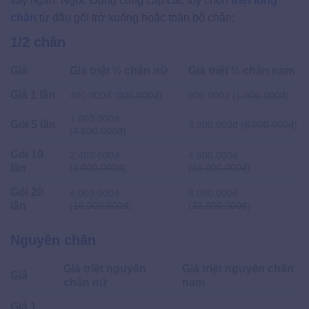
váy ngắn. Ngọc Dung cung cấp các tùy chọn
triệt lông
chân
từ đầu gối trở xuống hoặc toàn bộ chân:
1/2 chân
Giá
Giá triệt ½ chân nữ
Giá triệt ½ chân nam
Giá 1 lần
400.000đ (
800.000đ
)
800.000đ (
1.600.000đ
)
1.600.000đ
Gói 5 lần
3.200.000đ (
8.000.000đ
)
(
4.000.000đ
)
Gói 10
2.400.000đ
4.800.000đ
lần
(
8.000.000đ
)
(
16.000.000đ
)
Gói 20
4.000.000đ
8.000.000đ
lần
(
16.000.000đ
)
(
32.000.000đ
)
Nguyên chân
Giá triệt nguyên
Giá triệt nguyên chân
Giá
chân nữ
nam
Giá 1