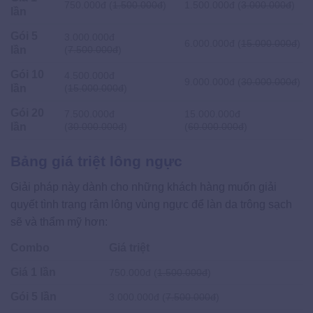
750.000đ (
1.500.000đ
)
1.500.000đ (
3.000.000đ
)
lần
Gói 5
3.000.000đ
6.000.000đ (
15.000.000đ
)
lần
(
7.500.000đ
)
Gói 10
4.500.000đ
9.000.000đ (
30.000.000đ
)
lần
(
15.000.000đ
)
Gói 20
7.500.000đ
15.000.000đ
lần
(
30.000.000đ
)
(
60.000.000đ
)
Bảng giá triệt lông ngực
Giải pháp này dành cho những khách hàng muốn giải
quyết tình trạng rậm lông vùng ngực để làn da trông sạch
sẽ và thẩm mỹ hơn:
Combo
Giá triệt
Giá 1 lần
750.000đ (
1.500.000đ
)
Gói 5 lần
3.000.000đ (
7.500.000đ
)