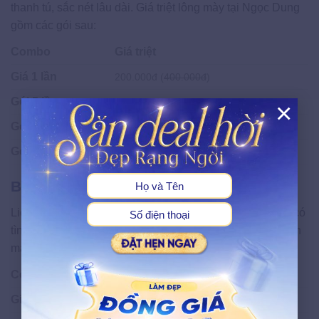
thanh tú, sắc nét lâu dài. Giá triệt lông mày tại Ngọc Dung
gồm các gói sau:
Combo
Giá triệt
Giá 1 lần
200.000đ (
400.000đ
)
Gói 5 lần
800.000đ (
2.000.000đ
)
×
Gói 10 lần
1.200.000đ (
4.000.000đ
)
X
Gói 20 lần
2.000.000đ (
8.000.000đ
)
Bảng giá triệt râu
Liệu trình dành riêng cho phái mạnh hoặc những người có
tình trạng râu mọc rậm, giúp gương mặt sạch sẽ, nam tính
mà không cần phải cạo râu hàng ngày:
Combo
Giá triệt
Giá 1 lần
200.000đ (
400.000đ
)