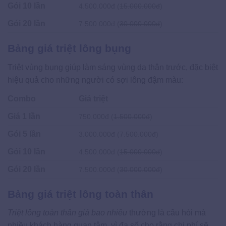
Gói 10 lần
4.500.000đ (
15.000.000đ
)
Gói 20 lần
7.500.000đ (
30.000.000đ
)
Bảng giá triệt lông bụng
Triệt vùng bụng giúp làm sáng vùng da thân trước, đặc biệt
hiệu quả cho những người có sợi lông đậm màu:
Combo
Giá triệt
Giá 1 lần
750.000đ (
1.500.000đ
)
Gói 5 lần
3.000.000đ (
7.500.000đ
)
Gói 10 lần
4.500.000đ (
15.000.000đ
)
Gói 20 lần
7.500.000đ (
30.000.000đ
)
Bảng giá triệt lông toàn thân
Triệt lông toàn thân giá bao nhiêu
thường là câu hỏi mà
nhiều khách hàng quan tâm, vì đa số cho rằng chi phí sẽ