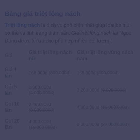
Bảng giá triệt lông nách
Triệt lông nách
là dịch vụ phổ biến nhất giúp loại bỏ mùi
cơ thể và tình trạng thâm sần.
Giá triệt lông nách
​ tại Ngọc
Dung được tối ưu cho phù hợp nhiều đối tượng:
Giá triệt lông nách
Giá triệt lông vùng nách
Giá
nữ
nam
Giá 1
168.000đ (
800.000đ
)
168.000đ (
800.000đ
)
lần
Gói 5
1.600.000đ
3.200.000đ (
8.000.000đ
)
lần
(
4.000.000đ
)
Gói 10
2.400.000đ
4.800.000đ (
16.000.000đ
)
lần
(
8.000.000đ
)
Gói 20
4.000.000đ
8.000.000đ (
32.000.000đ
)
lần
(
16.000.000đ
)