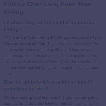
Khít Lỗ Chân Lông Hoàn Toàn
Không
Lỗ chân lông có thể se khít hoàn toàn
không?
Các lỗ nhỏ trên da không thể đóng hoàn toàn vì đây là
cấu trúc sinh lý cố định.
Tuy nhiên, khi loại bỏ bã nhờn
cùng bụi bẩn tích tụ bên trong, đồng thời tăng cường
collagen quanh thành nang lông, lỗ chân lông trông nhỏ
hơn đáng kể, bề mặt da cải thiện rõ rệt. Mục tiêu thực tế là
thu nhỏ, kiểm soát tình trạng da, không phải loại bỏ hoàn
toàn.
Bao lâu thì thấy kết quả khi se khít lỗ
chân lông tại nhà?
Kết quả thường xuất hiện sau 4–8 tuần sử dụng đều
đặn các hoạt chất như BHA và retinol.
Những thay đổi