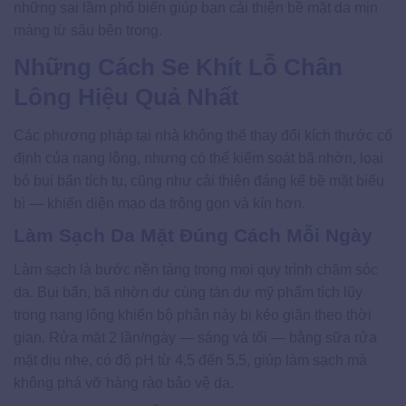
những sai lầm phổ biến giúp bạn cải thiện bề mặt da mịn
màng từ sâu bên trong.
Những Cách Se Khít Lỗ Chân
Lông Hiệu Quả Nhất
Các phương pháp tại nhà không thể thay đổi kích thước cố
định của nang lông, nhưng có thể kiểm soát bã nhờn, loại
bỏ bụi bẩn tích tụ, cũng như cải thiện đáng kể bề mặt biểu
bì — khiến diện mạo da trông gọn và kín hơn.
Làm Sạch Da Mặt Đúng Cách Mỗi Ngày
Làm sạch là bước nền tảng trong mọi quy trình chăm sóc
da. Bụi bẩn, bã nhờn dư cùng tàn dư mỹ phẩm tích lũy
trong nang lông khiến bộ phận này bị kéo giãn theo thời
gian. Rửa mặt 2 lần/ngày — sáng và tối — bằng sữa rửa
mặt dịu nhẹ, có độ pH từ 4,5 đến 5,5, giúp làm sạch mà
không phá vỡ hàng rào bảo vệ da.