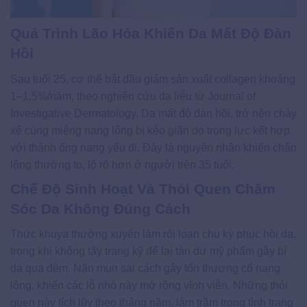
Quá Trình Lão Hóa Khiến Da Mất Độ Đàn
Hồi
Sau tuổi 25, cơ thể bắt đầu giảm sản xuất collagen khoảng
1–1,5%/năm, theo nghiên cứu da liễu từ Journal of
Investigative Dermatology. Da mất độ đàn hồi, trở nên chảy
xệ cùng miệng nang lông bị kéo giãn do trọng lực kết hợp
với thành ống nang yếu đi. Đây là nguyên nhân khiến chân
lông thường to, lộ rõ hơn ở người trên 35 tuổi.
Chế Độ Sinh Hoạt Và Thói Quen Chăm
Sóc Da Không Đúng Cách
Thức khuya thường xuyên làm rối loạn chu kỳ phục hồi da,
trong khi không tẩy trang kỹ để lại tàn dư mỹ phẩm gây bí
da qua đêm. Nặn mụn sai cách gây tổn thương cổ nang
lông, khiến các lỗ nhỏ này mở rộng vĩnh viễn. Những thói
quen này tích lũy theo tháng năm, làm trầm trọng tình trạng