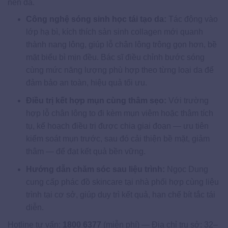
nền da.
Công nghệ sóng sinh học tái tạo da:
Tác động vào
lớp hạ bì, kích thích sản sinh collagen mới quanh
thành nang lông, giúp lỗ chân lông trông gọn hơn, bề
mặt biểu bì mịn đều. Bác sĩ điều chỉnh bước sóng
cùng mức năng lượng phù hợp theo từng loại da để
đảm bảo an toàn, hiệu quả tối ưu.
Điều trị kết hợp mụn cùng thâm sẹo:
Với trường
hợp lỗ chân lông to đi kèm mụn viêm hoặc thâm tích
tụ, kế hoạch điều trị được chia giai đoạn — ưu tiên
kiểm soát mụn trước, sau đó cải thiện bề mặt, giảm
thâm — để đạt kết quả bền vững.
Hướng dẫn chăm sóc sau liệu trình:
Ngọc Dung
cung cấp phác đồ skincare tại nhà phối hợp cùng liệu
trình tại cơ sở, giúp duy trì kết quả, hạn chế bít tắc tái
diễn.
Hotline tư vấn:
1800 6377
(miễn phí) — Địa chỉ trụ sở: 32–