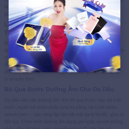
bỏ những sai lầm này là điều kiện tiên quyết để các
phương pháp se khít phát huy tác dụng.
Lạm Dụng Việc Nặn Mụn Gây Tổn
Thương Cổ Nang Lông
Nặn mụn bằng tay hoặc dụng cụ không đúng kỹ thuật tạo
áp lực trực tiếp lên cổ nang lông, gây rách vi mô ở thành lỗ
chân lông. Vết thương lành lại theo cơ chế tạo sẹo, khiến
lỗ chân lông mở rộng vĩnh viễn, mất đi khả năng co lại tự
nhiên. Thay vì nặn, nên dùng BHA hoặc patch mụn để xử
lý an toàn hơn.
Bỏ Qua Bước Dưỡng Ẩm Cho Da Dầu
Da dầu vẫn cần dưỡng ẩm. Khi bỏ qua bước này, da mất
nước, tuyến bã nhờn phản ứng bù bằng cách tiết nhiều
sebum hơn — tạo vòng lặp làm bề mặt da bị bít tắc, giãn to
liên tục. Chọn kem dưỡng ẩm dạng gel hoặc serum không
chứa dầu (oil-free, non-comedogenic) để cấp ẩm mà