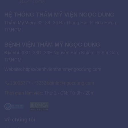
HỆ THỐNG THẨM MỸ VIỆN NGỌC DUNG
Thẩm Mỹ Viện:
32–34–36 Ba Tháng Hai, P. Hòa Hưng,
TP.HCM
BỆNH VIỆN THẨM MỸ NGỌC DUNG
Địa chỉ:
33C–33D–33E Nguyễn Bỉnh Khiêm, P. Sài Gòn,
TP.HCM
Website:
https://benhvienthammyngocdung.com
18006377 - *3232
info@ngocdung.com
Thời gian làm việc:
Thứ 2 - CN: Từ 9h - 20h
Về chúng tôi