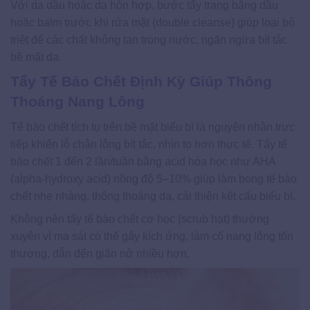
Với da dầu hoặc da hỗn hợp, bước tẩy trang bằng dầu
hoặc balm trước khi rửa mặt (double cleanse) giúp loại bỏ
triệt để các chất không tan trong nước, ngăn ngừa bít tắc
bề mặt da.
Tẩy Tế Bào Chết Định Kỳ Giúp Thông
Thoáng Nang Lông
Tế bào chết tích tụ trên bề mặt biểu bì là nguyên nhân trực
tiếp khiến lỗ chân lông bít tắc, nhìn to hơn thực tế. Tẩy tế
bào chết 1 đến 2 lần/tuần bằng acid hóa học như AHA
(alpha-hydroxy acid) nồng độ 5–10% giúp làm bong tế bào
chết nhẹ nhàng, thông thoáng da, cải thiện kết cấu biểu bì.
Không nên tẩy tế bào chết cơ học (scrub hạt) thường
xuyên vì ma sát có thể gây kích ứng, làm cổ nang lông tổn
thương, dẫn đến giãn nở nhiều hơn.