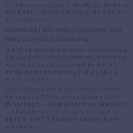
săn chắc hơn sau 8–12 tuần sử dụng đều đặn. Bắt đầu với
nồng độ thấp (0,025–0,05%) và dùng vào buổi tối để tránh
phản ứng nhạy sáng.
Chườm Đá Lạnh Hoặc Dùng Nước Hoa
Hồng Se Khít Lỗ Chân Lông
Nhiệt độ lạnh làm co tạm thời các mao mạch cùng cổ nang
lông, giúp bề mặt da trông mịn hơn tức thì. Chườm đá bọc
trong khăn sạch lên vùng da có khuyết điểm to trong 1–2
phút sau khi rửa mặt là mẹo đơn giản nhưng hiệu quả
trước khi trang điểm.
Nước hoa hồng (toner) chứa thành phần như witch hazel,
niacinamide 5–10%, hoặc chiết xuất trà xanh giúp kiềm
dầu, cân bằng pH. Việc kết hợp bha và niacinamide đúng
cách trong quy trình dưỡng da cũng là giải pháp tối ưu
giúp hỗ trợ thu nhỏ lỗ chân lông khi dùng đều đặn sau
bước làm sạch.