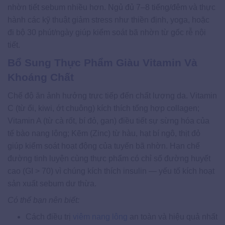
nhờn tiết sebum nhiều hơn. Ngủ đủ 7–8 tiếng/đêm và thực
hành các kỹ thuật giảm stress như thiền định, yoga, hoặc
đi bộ 30 phút/ngày giúp kiểm soát bã nhờn từ gốc rễ nội
tiết.
Bổ Sung Thực Phẩm Giàu Vitamin Và
Khoáng Chất
Chế độ ăn ảnh hưởng trực tiếp đến chất lượng da. Vitamin
C (từ ổi, kiwi, ớt chuông) kích thích tổng hợp collagen;
Vitamin A (từ cà rốt, bí đỏ, gan) điều tiết sự sừng hóa của
tế bào nang lông; Kẽm (Zinc) từ hàu, hạt bí ngô, thịt đỏ
giúp kiểm soát hoạt động của tuyến bã nhờn. Hạn chế
đường tinh luyện cùng thực phẩm có chỉ số đường huyết
cao (GI > 70) vì chúng kích thích insulin — yếu tố kích hoạt
sản xuất sebum dư thừa.
Có thể bạn nên biết:
Cách điều trị
viêm nang lông
an toàn và hiệu quả nhất