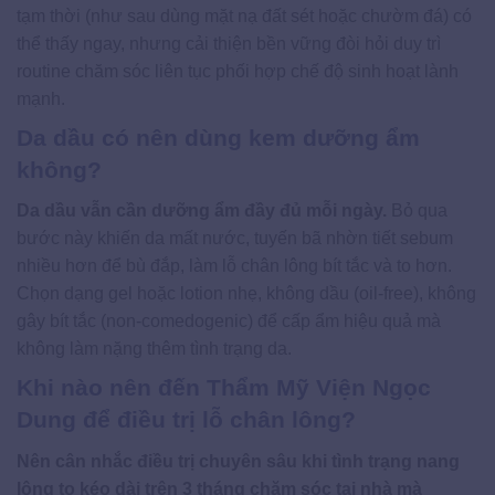
tạm thời (như sau dùng mặt nạ đất sét hoặc chườm đá) có
thể thấy ngay, nhưng cải thiện bền vững đòi hỏi duy trì
routine chăm sóc liên tục phối hợp chế độ sinh hoạt lành
mạnh.
Da dầu có nên dùng kem dưỡng ẩm
không?
Da dầu vẫn cần dưỡng ẩm đầy đủ mỗi ngày.
Bỏ qua
bước này khiến da mất nước, tuyến bã nhờn tiết sebum
nhiều hơn để bù đắp, làm lỗ chân lông bít tắc và to hơn.
Chọn dạng gel hoặc lotion nhẹ, không dầu (oil-free), không
gây bít tắc (non-comedogenic) để cấp ẩm hiệu quả mà
không làm nặng thêm tình trạng da.
Khi nào nên đến Thẩm Mỹ Viện Ngọc
Dung để điều trị lỗ chân lông?
Nên cân nhắc điều trị chuyên sâu khi tình trạng nang
lông to kéo dài trên 3 tháng chăm sóc tại nhà mà