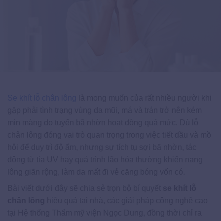
Se khít lỗ chân lông
là mong muốn của rất nhiều người khi
gặp phải tình trạng vùng da mũi, má và trán trở nên kém
mịn màng do tuyến bã nhờn hoạt động quá mức. Dù lỗ
chân lông đóng vai trò quan trọng trong việc tiết dầu và mồ
hôi để duy trì độ ẩm, nhưng sự tích tụ sợi bã nhờn, tác
động từ tia UV hay quá trình lão hóa thường khiến nang
lông giãn rộng, làm da mất đi vẻ căng bóng vốn có.
Bài viết dưới đây sẽ chia sẻ trọn bộ bí quyết
se khít lỗ
chân lông
hiệu quả tại nhà, các giải pháp công nghệ cao
tại Hệ thống Thẩm mỹ viện Ngọc Dung, đồng thời chỉ ra