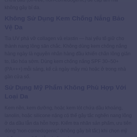
không gây bí da.
Không Sử Dụng Kem Chống Nắng Bảo
Vệ Da
Tia UV phá vỡ collagen và elastin — hai yếu tố giữ cho
thành nang lông săn chắc. Không dùng kem chống nắng
hàng ngày là nguyên nhân hàng đầu khiến chân lông giãn
to, lão hóa sớm. Dùng kem chống nắng SPF 30–50+
(PA+++) mỗi sáng, kể cả ngày mây mù hoặc ở trong nhà
gần cửa sổ.
Sử Dụng Mỹ Phẩm Không Phù Hợp Với
Loại Da
Kem nền, kem dưỡng, hoặc kem lót chứa dầu khoáng,
lanolin, hoặc silicone nặng có thể gây tắc nghẽn nang lông
ở da dầu lẫn da hỗn hợp. Kiểm tra nhãn sản phẩm, ưu tiên
dòng “non-comedogenic” (không gây bít tắc) khi chọn mỹ