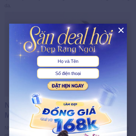
da.
×
X
Những Sai Lầm Cần Tránh Khi
Muốn Thu Nhỏ Nang Lông
Nhiều người mắc phải những thói quen tưởng như vô hại
nhưng thực tế làm da xấu đi theo thời gian. Nhận biết, loại