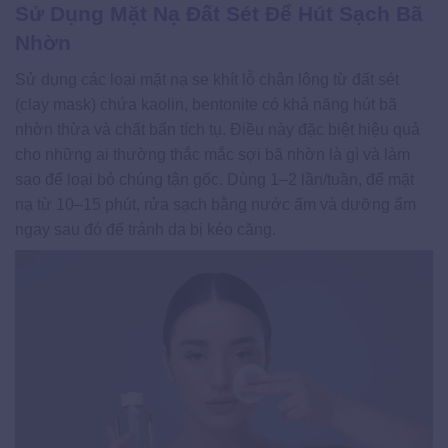
Sử Dụng Mặt Nạ Đất Sét Để Hút Sạch Bã
Nhờn
Sử dụng các loại mặt nạ se khít lỗ chân lông từ đất sét
(clay mask) chứa kaolin, bentonite có khả năng hút bã
nhờn thừa và chất bẩn tích tụ. Điều này đặc biệt hiệu quả
cho những ai thường thắc mắc sợi bã nhờn là gì và làm
sao để loại bỏ chúng tận gốc. Dùng 1–2 lần/tuần, để mặt
nạ từ 10–15 phút, rửa sạch bằng nước ấm và dưỡng ẩm
ngay sau đó để tránh da bị kéo căng.