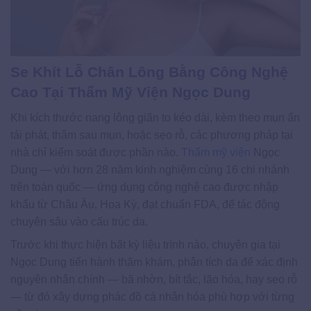
Se Khít Lỗ Chân Lông Bằng Công Nghệ
Cao Tại Thẩm Mỹ Viện Ngọc Dung
Khi kích thước nang lông giãn to kéo dài, kèm theo mụn ẩn
tái phát, thâm sau mụn, hoặc sẹo rỗ, các phương pháp tại
nhà chỉ kiểm soát được phần nào.
Thẩm mỹ viện
Ngọc
Dung — với hơn 28 năm kinh nghiệm cùng 16 chi nhánh
trên toàn quốc — ứng dụng công nghệ cao được nhập
khẩu từ Châu Âu, Hoa Kỳ, đạt chuẩn FDA, để tác động
chuyên sâu vào cấu trúc da.
Trước khi thực hiện bất kỳ liệu trình nào, chuyên gia tại
Ngọc Dung tiến hành thăm khám, phân tích da để xác định
nguyên nhân chính — bã nhờn, bít tắc, lão hóa, hay sẹo rỗ
— từ đó xây dựng phác đồ cá nhân hóa phù hợp với từng