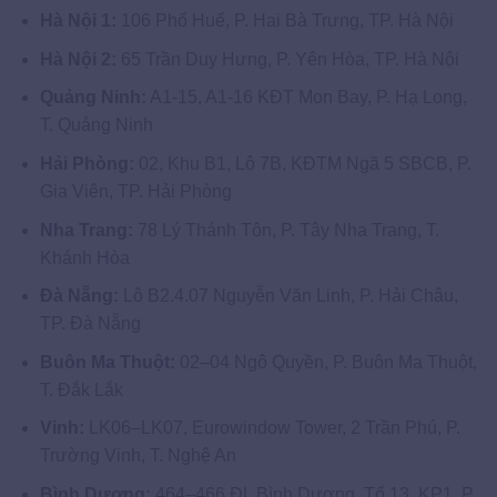
Hà Nội 1:
106 Phố Huế, P. Hai Bà Trưng, TP. Hà Nội
Hà Nội 2:
65 Trần Duy Hưng, P. Yên Hòa, TP. Hà Nội
Quảng Ninh:
A1-15, A1-16 KĐT Mon Bay, P. Hạ Long,
T. Quảng Ninh
Hải Phòng:
02, Khu B1, Lô 7B, KĐTM Ngã 5 SBCB, P.
Gia Viên, TP. Hải Phòng
Nha Trang:
78 Lý Thánh Tôn, P. Tây Nha Trang, T.
Khánh Hòa
Đà Nẵng:
Lô B2.4.07 Nguyễn Văn Linh, P. Hải Châu,
TP. Đà Nẵng
Buôn Ma Thuột:
02–04 Ngô Quyền, P. Buôn Ma Thuột,
T. Đắk Lắk
Vinh:
LK06–LK07, Eurowindow Tower, 2 Trần Phú, P.
Trường Vinh, T. Nghệ An
Bình Dương:
464–466 ĐL Bình Dương, Tổ 13, KP1, P.