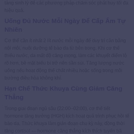
tảng sinh lý để các phương pháp chăm sóc phát huy tối đa
hiệu quả.
Uống Đủ Nước Mỗi Ngày Để Cấp Ẩm Tự
Nhiên
Cơ thể cần ít nhất 2 lít nước mỗi ngày để duy trì cân bằng
nội môi, nuôi dưỡng tế bào da từ bên trong. Khi cơ thể
thiếu nước, da mất độ căng mọng, làm các khuyết điểm lộ
rõ hơn, bề mặt biểu bì trở nên sần sùi. Tăng lượng nước
uống nếu hoạt động thể chất nhiều hoặc sống trong môi
trường điều hòa không khí.
Hạn Chế Thức Khuya Cùng Giảm Căng
Thẳng
Trong giai đoạn ngủ sâu (22:00–02:00), cơ thể tiết
hormone tăng trưởng (HGH) kích hoạt quá trình phục hồi tế
bào da. Thức khuya làm gián đoạn chu kỳ này, đồng thời
tăng cortisol — hormone căng thẳng kích thích tuyến bã