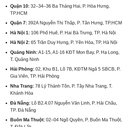
Quận 10:
32–34–36 Ba Tháng Hai, P. Hòa Hưng,
TP.HCM
Quận 7:
392A Nguyễn Thị Thập, P. Tân Hưng, TP.HCM
Hà Nội 1:
106 Phố Huế, P. Hai Bà Trưng, TP. Hà Nội
Hà Nội 2:
65 Trần Duy Hưng, P. Yên Hòa, TP. Hà Nội
Quảng Ninh:
A1-15, A1-16 KĐT Mon Bay, P. Hạ Long,
T. Quảng Ninh
Hải Phòng:
02, Khu B1, Lô 7B, KĐTM Ngã 5 SBCB, P.
Gia Viên, TP. Hải Phòng
Nha Trang:
78 Lý Thánh Tôn, P. Tây Nha Trang, T.
Khánh Hòa
Đà Nẵng:
Lô B2.4.07 Nguyễn Văn Linh, P. Hải Châu,
TP. Đà Nẵng
Buôn Ma Thuột:
02–04 Ngô Quyền, P. Buôn Ma Thuột,
T. Đắk Lắk