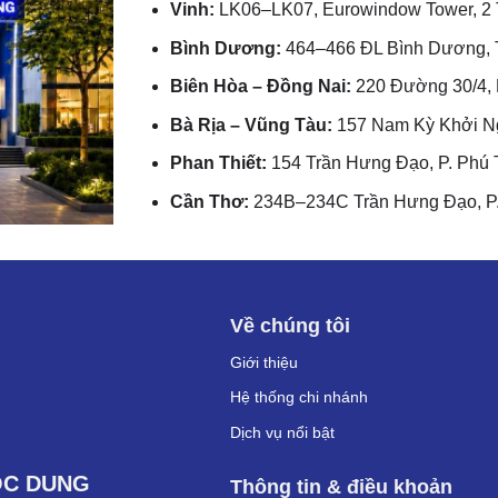
Vinh:
LK06–LK07, Eurowindow Tower, 2 T
Bình Dương:
464–466 ĐL Bình Dương, T
Biên Hòa – Đồng Nai:
220 Đường 30/4, P
Bà Rịa – Vũng Tàu:
157 Nam Kỳ Khởi Ng
Phan Thiết:
154 Trần Hưng Đạo, P. Phú 
Cần Thơ:
234B–234C Trần Hưng Đạo, P.
Về chúng tôi
Giới thiệu
Hệ thống chi nhánh
Dịch vụ nổi bật
ỌC DUNG
Thông tin & điều khoản