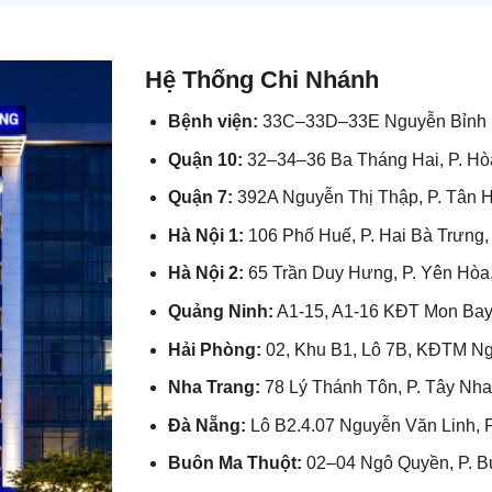
Hệ Thống Chi Nhánh
Bệnh viện:
33C–33D–33E Nguyễn Bỉnh K
Quận 10:
32–34–36 Ba Tháng Hai, P. H
Quận 7:
392A Nguyễn Thị Thập, P. Tân
Hà Nội 1:
106 Phố Huế, P. Hai Bà Trưng,
Hà Nội 2:
65 Trần Duy Hưng, P. Yên Hòa,
Quảng Ninh:
A1-15, A1-16 KĐT Mon Bay,
Hải Phòng:
02, Khu B1, Lô 7B, KĐTM Ngã
Nha Trang:
78 Lý Thánh Tôn, P. Tây Nha
Đà Nẵng:
Lô B2.4.07 Nguyễn Văn Linh, P
Buôn Ma Thuột:
02–04 Ngô Quyền, P. Bu