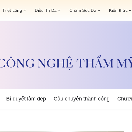
Triệt Lông
Điều Trị Da
Chăm Sóc Da
Kiến thức
CÔNG NGHỆ THẨM M
Bí quyết làm đẹp
Câu chuyện thành công
Chươn