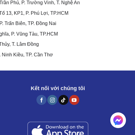
rần Phú, P. Trường Vinh, T. Nghệ An
ổ 13, KP1, P. Phú Lợi, TP.HCM
. Trấn Biên, TP. Đồng Nai
hĩa, P. Vũng Tàu, TP.HCM
Thủy, T. Lâm Đồng
 Ninh Kiều, TP. Cần Thơ
Kết nối với chúng tôi