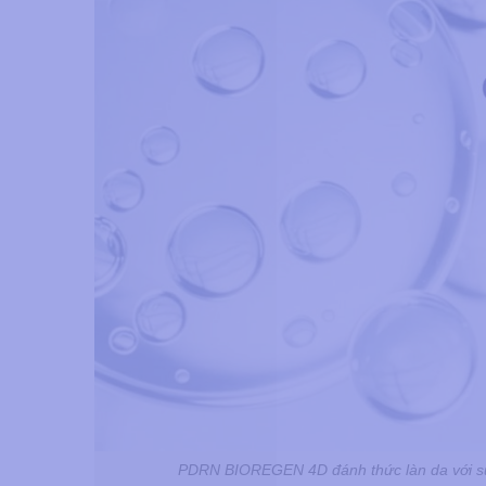
PDRN BIOREGEN 4D đánh thức làn da với sức 