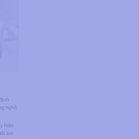
 định
ông nghệ
y hiện
ôi tạo