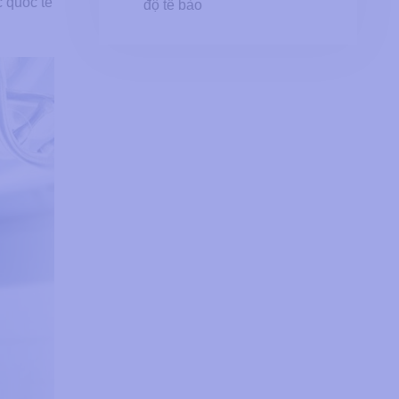
c quốc tế
độ tế bào