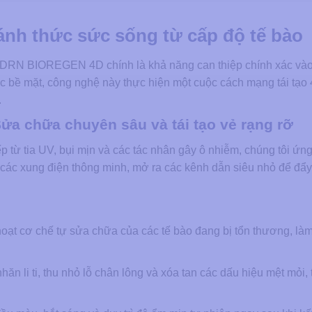
ánh thức sức sống từ cấp độ tế bào
 PDRN BIOREGEN 4D chính là khả năng can thiệp chính xác và
óc bề mặt, công nghệ này thực hiện một cuộc cách mạng tái tạo 
.
ửa chữa chuyên sâu và tái tạo vẻ rạng rỡ
iếp từ tia UV, bụi mịn và các tác nhân gây ô nhiễm, chúng tôi ứn
 các xung điện thông minh, mở ra các kênh dẫn siêu nhỏ để đ
hoạt cơ chế tự sửa chữa của các tế bào đang bị tổn thương, làm
ăn li ti, thu nhỏ lỗ chân lông và xóa tan các dấu hiệu mệt mỏi, 