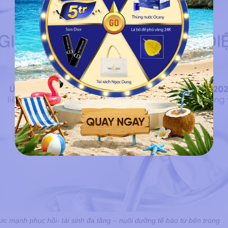
mạnh phục hồi- tái sinh đa tầng – nuôi dưỡng tế bào từ bên trong