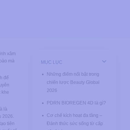
rình xâm
 bào mà
MỤC LỤC
Những điểm nổi bật trong
h để
chiến lược Beauty Global
guyên
2026
t khe
PDRN BIOREGEN 4D là gì?
à là
Cơ chế kích hoạt đa tầng –
s 2026.
ạo tiên
Đánh thức sức sống từ cấp