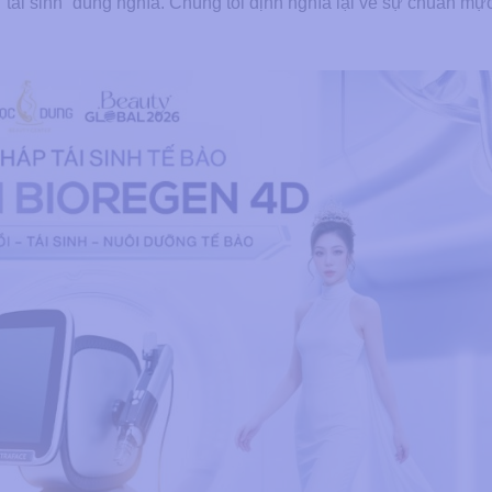
 “tái sinh” đúng nghĩa. Chúng tôi định nghĩa lại về sự chuẩn mự