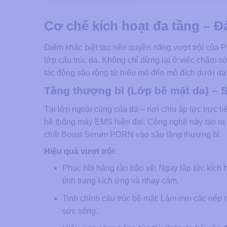
Cơ chế kích hoạt đa tầng – Đ
Điểm khác biệt tạo nên quyền năng vượt trội của
lớp cấu trúc da. Không chỉ dừng lại ở việc chăm s
tác động sâu rộng từ biểu mô đến mô đích dưới da
Tầng thượng bì (Lớp bề mặt da) – S
Tại lớp ngoài cùng của da – nơi chịu áp lực trực t
hệ thống máy EMS hiện đại. Công nghệ này tạo ra
chất Boost Serum PDRN vào sâu tầng thượng bì.
Hiệu quả vượt trội:
Phục hồi hàng rào bảo vệ: Ngay lập tức kích 
tình trạng kích ứng và nhạy cảm.
Tinh chỉnh cấu trúc bề mặt: Làm mịn các nếp nh
sức sống.