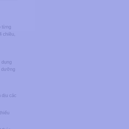
o từng
4 chiều,
g dụng
ẩy dưỡng
 dịu các
thiếu