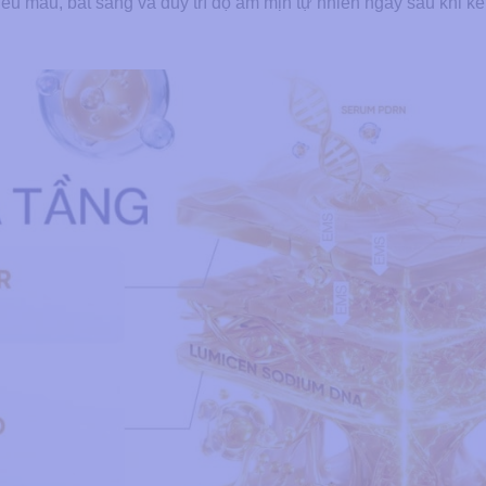
ều màu, bắt sáng và duy trì độ ẩm mịn tự nhiên ngay sau khi kế