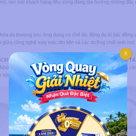
ẩm mỹ, nơi mỗi khách hàng đều xứng đáng tận hưởng những đặc
ẻ hóa da thượng lưu, ứng dụng cơ chế tác động đa bì (tác động 
ảo giữa công nghệ máy móc tân tiến và các dưỡng chất sinh học
X
N BIOREGEN 4D đánh thức làn da với sức mạnh
PHỤC HỒI – TÁ
 Nhờ đó, làn da không chỉ đạt được độ căng bóng tức thì mà c
đàn hồi, mật độ tế bào và sức đề kháng tự nhiên của nền da.