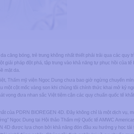
a căng bóng, trẻ trung không nhất thiết phải trải qua các quy t
t giải pháp đột phá, tập trung vào khả năng tự phục hồi của tế
bề mặt da.
c Việt, Thẩm mỹ viện Ngọc Dung chưa bao giờ ngừng chuyển mìn
một cột mốc vàng son khi chúng tôi chính thức khai mở kỷ n
át vọng đưa nhan sắc Việt tiệm cận các quy chuẩn quốc tế khắ
 mắt của PDRN BIOREGEN 4D. Đây không chỉ là một dịch vụ, m
 tướng” Ngọc Dung tại Hội thảo Thẩm mỹ Quốc tế AMWC America
D được lựa chọn bởi khả năng đón đầu xu hướng y học tái t