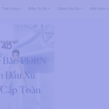
Triệt Lông
Điều Trị Da
Chăm Sóc Da
Kiến thức
 THẨM MỸ
Tế Bào PDRN
 Đầu Xu
 Cấp Toàn