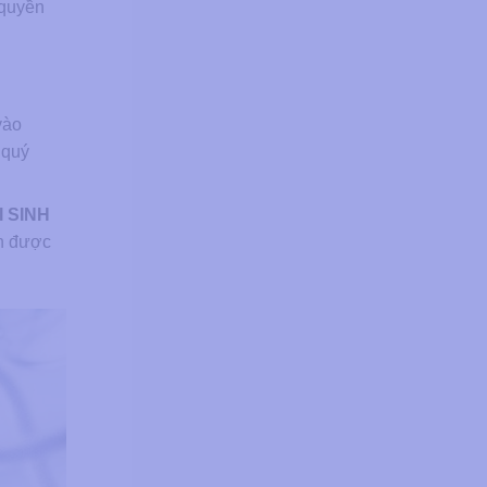
 quyền
vào
 quý
I SINH
òn được