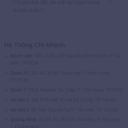
Chi phí thải độc da mặt tại Ngọc Dung
là bao nhiêu?
Hệ Thống Chi Nhánh
Bệnh viện:
33C–33D–33E Nguyễn Bỉnh Khiêm, P. Sài
Gòn, TP.HCM
Quận 10:
32–34–36 Ba Tháng Hai, P. Hòa Hưng,
TP.HCM
Quận 7:
392A Nguyễn Thị Thập, P. Tân Hưng, TP.HCM
Hà Nội 1:
106 Phố Huế, P. Hai Bà Trưng, TP. Hà Nội
Hà Nội 2:
65 Trần Duy Hưng, P. Yên Hòa, TP. Hà Nội
Quảng Ninh:
A1-15, A1-16 KĐT Mon Bay, P. Hạ Long,
T. Quảng Ninh