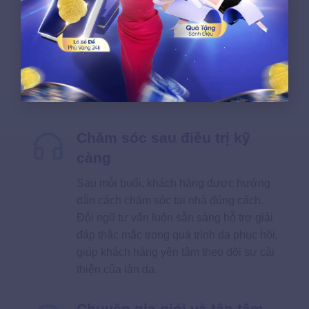
Dựa trên kết quả thăm khám, chuyên gia
sẽ đưa ra phác đồ phù hợp và giải thích
rõ mức độ cải thiện dự kiến theo từng
giai đoạn, giúp khách hàng yên tâm về
hiệu quả trong phạm vi chuyên môn có
thể đạt được.
Chăm sóc sau điều trị kỹ
càng
Sau mỗi buổi, khách hàng được hướng
dẫn cách chăm sóc tại nhà đúng cách.
Đội ngũ tư vấn luôn sẵn sàng hỗ trợ giải
đáp thắc mắc trong quá trình da phục hồi,
giúp khách hàng yên tâm theo dõi sự cải
thiện của làn da.
Chuyên gia giỏi và tận tâm