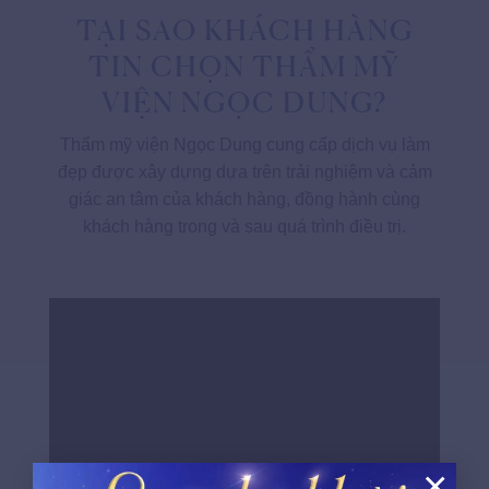
TẠI SAO KHÁCH HÀNG
TIN CHỌN THẨM MỸ
VIỆN NGỌC DUNG?
Thẩm mỹ viện Ngọc Dung cung cấp dịch vụ làm
đẹp được xây dựng dựa trên trải nghiệm và cảm
giác an tâm của khách hàng, đồng hành cùng
khách hàng trong và sau quá trình điều trị.
×