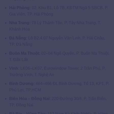
Hải Phòng:
02, Khu B1, Lô 7B, KĐTM Ngã 5 SBCB, P.
Gia Viên, TP. Hải Phòng
Nha Trang:
78 Lý Thánh Tôn, P. Tây Nha Trang, T.
Khánh Hòa
Đà Nẵng:
Lô B2.4.07 Nguyễn Văn Linh, P. Hải Châu,
TP. Đà Nẵng
Buôn Ma Thuột:
02–04 Ngô Quyền, P. Buôn Ma Thuột,
T. Đắk Lắk
Vinh:
LK06–LK07, Eurowindow Tower, 2 Trần Phú, P.
Trường Vinh, T. Nghệ An
Bình Dương:
464–466 ĐL Bình Dương, Tổ 13, KP1, P.
Phú Lợi, TP.HCM
Biên Hòa – Đồng Nai:
220 Đường 30/4, P. Trấn Biên,
TP. Đồng Nai
Bà Rịa – Vũng Tàu:
157 Nam Kỳ Khởi Nghĩa, P. Vũng