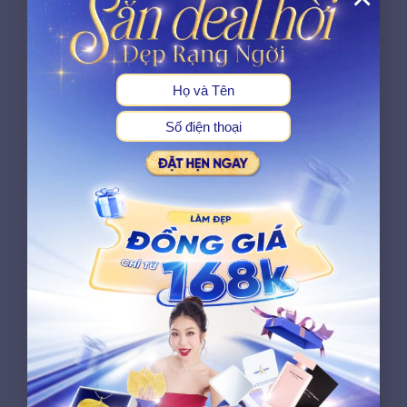
X
Công nghệ tiên tiến
Hệ thống máy làm đẹp được lựa chọn từ
những đơn vị cung cấp uy tín, có thông
tin kỹ thuật rõ ràng. Mỗi công nghệ được
sử dụng đều phù hợp với mục đích điều
trị và được kiểm tra trước khi dùng cho
khách hàng.
Cam kết hiệu quả khi thăm
khám