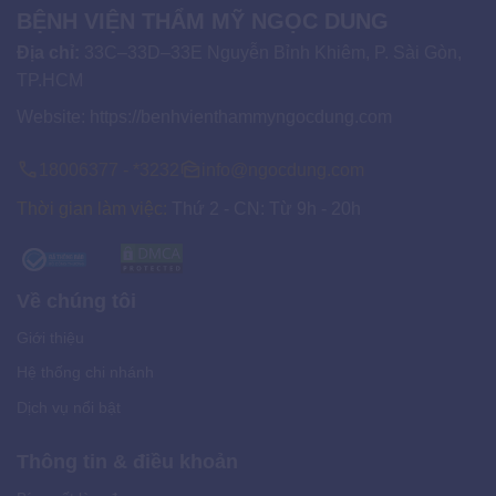
BỆNH VIỆN THẨM MỸ NGỌC DUNG
Địa chỉ:
33C–33D–33E Nguyễn Bỉnh Khiêm, P. Sài Gòn,
TP.HCM
Website:
https://benhvienthammyngocdung.com
18006377 - *3232
info@ngocdung.com
Thời gian làm việc:
Thứ 2 - CN: Từ 9h - 20h
Về chúng tôi
Giới thiệu
Hệ thống chi nhánh
Dịch vụ nổi bật
Thông tin & điều khoản