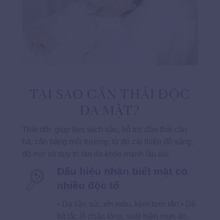
TẠI SAO CẦN THẢI ĐỘC
DA MẶT?
Thải độc giúp làm sạch sâu, hỗ trợ đào thải cặn
bã, cân bằng môi trường, từ đó cải thiện độ sáng,
độ mịn và duy trì làn da khỏe mạnh lâu dài.
Dấu hiệu nhận biết mặt có
nhiều độc tố
• Da sần sùi, xỉn màu, kém tươi tắn.• Dễ
bít tắc lỗ chân lông, xuất hiện mụn ẩn.