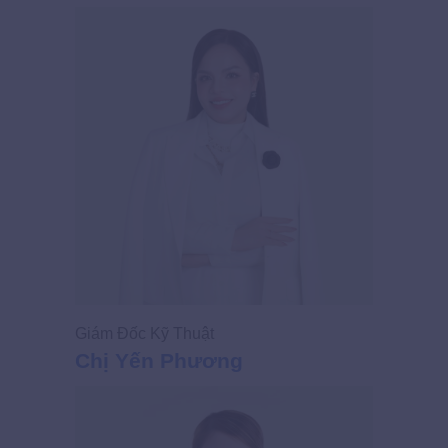
Giám Đốc Kỹ Thuật
Giám Đốc
Chị Yến Phương
Chị Ng