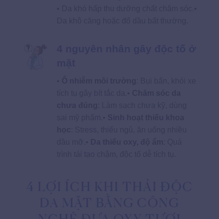
• Da khó hấp thu dưỡng chất chăm sóc.•
Da khô căng hoặc đổ dầu bất thường.
4 nguyên nhân gây độc tố ở
mặt
•
Ô nhiễm môi trường
: Bụi bẩn, khói xe
tích tụ gây bít tắc da.•
Chăm sóc da
chưa đúng
: Làm sạch chưa kỹ, dùng
sai mỹ phẩm.•
Sinh hoạt thiếu khoa
học
: Stress, thiếu ngủ, ăn uống nhiều
dầu mỡ.•
Da thiếu oxy, độ ẩm
: Quá
trình tái tạo chậm, độc tố dễ tích tụ.
4 LỢI ÍCH KHI THẢI ĐỘC
DA MẶT BẰNG CÔNG
NGHỆ ĐƯA OXY TƯƠI