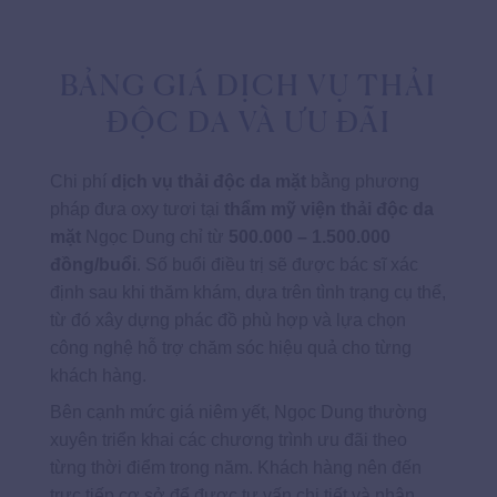
BẢNG GIÁ DỊCH VỤ THẢI
ĐỘC DA VÀ ƯU ĐÃI
Chi phí
dịch vụ thải độc da mặt
bằng phương
pháp đưa oxy tươi tại
thẩm mỹ viện thải độc da
mặt
Ngọc Dung chỉ từ
500.000 – 1.500.000
đồng/buổi
. Số buổi điều trị sẽ được bác sĩ xác
định sau khi thăm khám, dựa trên tình trạng cụ thể,
từ đó xây dựng phác đồ phù hợp và lựa chọn
công nghệ hỗ trợ chăm sóc hiệu quả cho từng
khách hàng.
Bên cạnh mức giá niêm yết, Ngọc Dung thường
xuyên triển khai các chương trình ưu đãi theo
từng thời điểm trong năm. Khách hàng nên đến
trực tiếp cơ sở để được tư vấn chi tiết và nhận