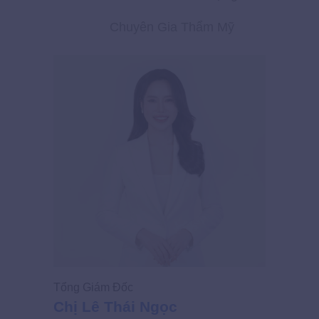
Chuyên Gia Thẩm Mỹ
Tổng Giám Đốc
Giám Đốc
Chị Lê Thái Ngọc
Chị Võ