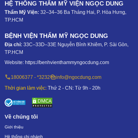
HỆ THỐNG THẨM MỸ VIỆN NGỌC DUNG
Thẩm Mỹ Viện:
32–34–36 Ba Tháng Hai, P. Hòa Hưng,
TP.HCM
BỆNH VIỆN THẨM MỸ NGỌC DUNG
Địa chỉ:
33C–33D–33E Nguyễn Bỉnh Khiêm, P. Sài Gòn,
TP.HCM
Website:
https://benhvienthammyngocdung.com
18006377 - *3232
info@ngocdung.com
Thời gian làm việc:
Thứ 2 - CN: Từ 9h - 20h
Về chúng tôi
Giới thiệu
Hệ thống chi nhánh