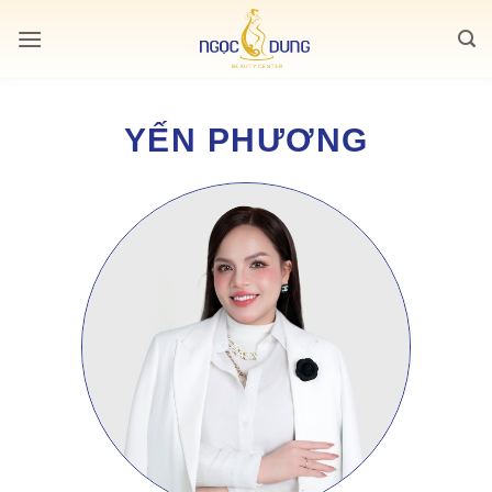
Bỏ
qua
nội
dung
YẾN PHƯƠNG