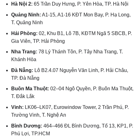
Hà Nội 2:
65 Trần Duy Hưng, P. Yên Hòa, TP. Hà Nội
Quảng Ninh:
A1-15, A1-16 KĐT Mon Bay, P. Hạ Long,
T. Quảng Ninh
Hải Phòng:
02, Khu B1, Lô 7B, KĐTM Ngã 5 SBCB, P.
Gia Viên, TP. Hải Phòng
Nha Trang:
78 Lý Thánh Tôn, P. Tây Nha Trang, T.
Khánh Hòa
Đà Nẵng:
Lô B2.4.07 Nguyễn Văn Linh, P. Hải Châu,
TP. Đà Nẵng
Buôn Ma Thuột:
02–04 Ngô Quyền, P. Buôn Ma Thuột,
T. Đắk Lắk
Vinh:
LK06–LK07, Eurowindow Tower, 2 Trần Phú, P.
Trường Vinh, T. Nghệ An
Bình Dương:
464–466 ĐL Bình Dương, Tổ 13, KP1, P.
Phú Lợi, TP.HCM