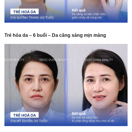
Trẻ hóa da – 6 buổi – Da căng sáng mịn màng