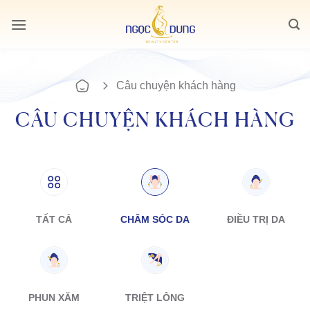
Bỏ
qua
nội
dung
Câu chuyện khách hàng
CÂU CHUYỆN KHÁCH HÀNG
TẤT CẢ
CHĂM SÓC DA
ĐIỀU TRỊ DA
PHUN XĂM
TRIỆT LÔNG