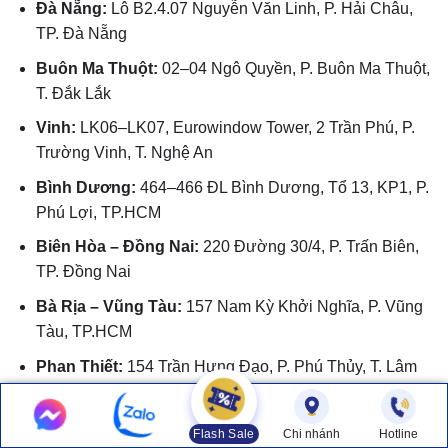
Đà Nẵng:
Lô B2.4.07 Nguyễn Văn Linh, P. Hải Châu,
TP. Đà Nẵng
Buôn Ma Thuột:
02–04 Ngô Quyền, P. Buôn Ma Thuột,
T. Đắk Lắk
Vinh:
LK06–LK07, Eurowindow Tower, 2 Trần Phú, P.
Trường Vinh, T. Nghệ An
Bình Dương:
464–466 ĐL Bình Dương, Tổ 13, KP1, P.
Phú Lợi, TP.HCM
Biên Hòa – Đồng Nai:
220 Đường 30/4, P. Trấn Biên,
TP. Đồng Nai
Bà Rịa – Vũng Tàu:
157 Nam Kỳ Khởi Nghĩa, P. Vũng
Tàu, TP.HCM
Phan Thiết:
154 Trần Hưng Đạo, P. Phú Thủy, T. Lâm
Đồng
Cần Thơ:
234B–234C Trần Hưng Đạo, P. Ninh Kiều,
Flash Sale
Chi nhánh
Hotline