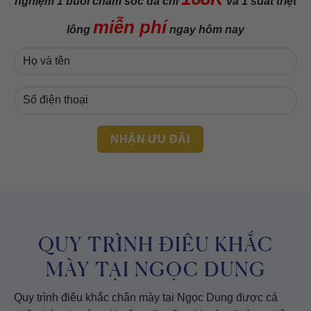
nghiệm 1 buổi chăm sóc da chỉ
và 1 suất triệt
miễn phí
lông
ngay hôm nay
QUY TRÌNH ĐIÊU KHẮC
MÀY TẠI NGỌC DUNG
Quy trình điêu khắc chân mày tại Ngọc Dung được cá