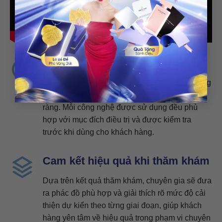
Công nghệ tiên tiến
Hệ thống máy làm đẹp được lựa chọn từ những
đơn vị cung cấp uy tín, có thông tin kỹ thuật rõ
ràng. Mỗi công nghệ được sử dụng đều phù
hợp với mục đích điều trị và được kiểm tra
trước khi dùng cho khách hàng.
Cam kết hiệu quả khi thăm khám
Dựa trên kết quả thăm khám, chuyên gia sẽ đưa
ra phác đồ phù hợp và giải thích rõ mức độ cải
thiện dự kiến theo từng giai đoạn, giúp khách
hàng yên tâm về hiệu quả trong phạm vi chuyên