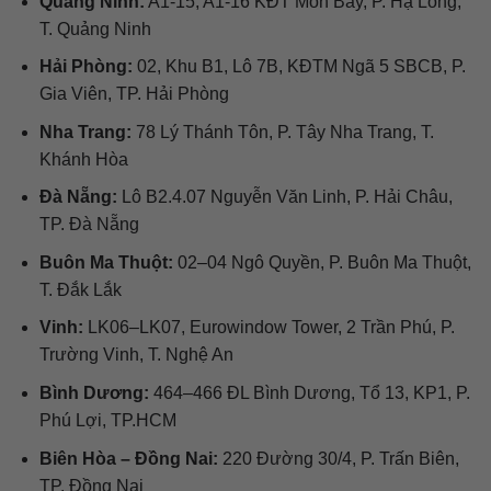
Quảng Ninh:
A1-15, A1-16 KĐT Mon Bay, P. Hạ Long,
T. Quảng Ninh
Hải Phòng:
02, Khu B1, Lô 7B, KĐTM Ngã 5 SBCB, P.
Gia Viên, TP. Hải Phòng
Nha Trang:
78 Lý Thánh Tôn, P. Tây Nha Trang, T.
Khánh Hòa
Đà Nẵng:
Lô B2.4.07 Nguyễn Văn Linh, P. Hải Châu,
TP. Đà Nẵng
Buôn Ma Thuột:
02–04 Ngô Quyền, P. Buôn Ma Thuột,
T. Đắk Lắk
Vinh:
LK06–LK07, Eurowindow Tower, 2 Trần Phú, P.
Trường Vinh, T. Nghệ An
Bình Dương:
464–466 ĐL Bình Dương, Tổ 13, KP1, P.
Phú Lợi, TP.HCM
Biên Hòa – Đồng Nai:
220 Đường 30/4, P. Trấn Biên,
TP. Đồng Nai