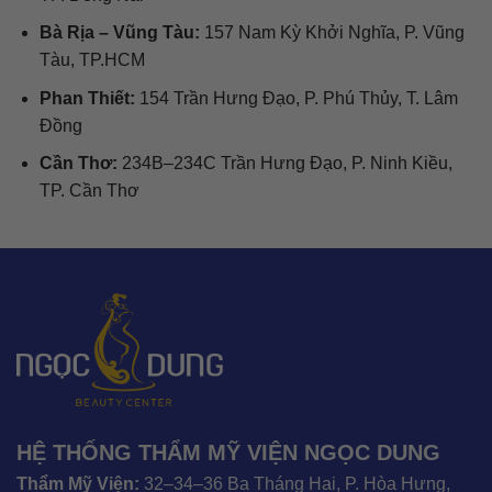
Bà Rịa – Vũng Tàu:
157 Nam Kỳ Khởi Nghĩa, P. Vũng
Tàu, TP.HCM
Phan Thiết:
154 Trần Hưng Đạo, P. Phú Thủy, T. Lâm
Đồng
Cần Thơ:
234B–234C Trần Hưng Đạo, P. Ninh Kiều,
TP. Cần Thơ
HỆ THỐNG THẨM MỸ VIỆN NGỌC DUNG
Thẩm Mỹ Viện:
32–34–36 Ba Tháng Hai, P. Hòa Hưng,