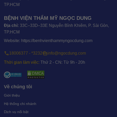
TP.HCM
BỆNH VIỆN THẨM MỸ NGỌC DUNG
Địa chỉ:
33C–33D–33E Nguyễn Bỉnh Khiêm, P. Sài Gòn,
TP.HCM
Website:
https://benhvienthammyngocdung.com
18006377 - *3232
info@ngocdung.com
Thời gian làm việc:
Thứ 2 - CN: Từ 9h - 20h
Về chúng tôi
Giới thiệu
Hệ thống chi nhánh
Dịch vụ nổi bật