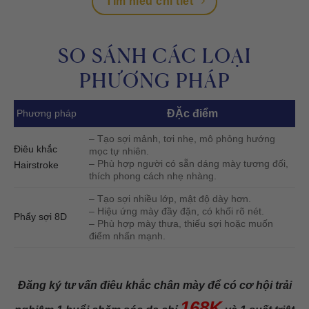
Tìm hiểu chi tiết
SO SÁNH CÁC LOẠI
PHƯƠNG PHÁP
Phương pháp
ĐẶc điểm
– Tạo sợi mảnh, tơi nhẹ, mô phỏng hướng
Điêu khắc
mọc tự nhiên.
– Phù hợp người có sẵn dáng mày tương đối,
Hairstroke
thích phong cách nhẹ nhàng.
– Tạo sợi nhiều lớp, mật độ dày hơn.
– Hiệu ứng mày đầy đặn, có khối rõ nét.
Phẩy sợi 8D
– Phù hợp mày thưa, thiếu sợi hoặc muốn
điểm nhấn mạnh.
Đăng ký tư vấn điêu khắc chân mày để có cơ hội trải
168K