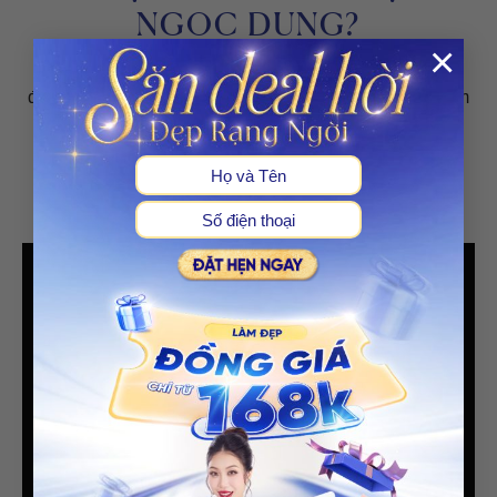
NGỌC DUNG?
×
Thẩm mỹ viện Ngọc Dung cung cấp dịch vụ làm đẹp
được xây dựng dựa trên trải nghiệm và cảm giác an tâm
của khách hàng, đồng hành cùng khách hàng trong và
sau quá trình điều trị.