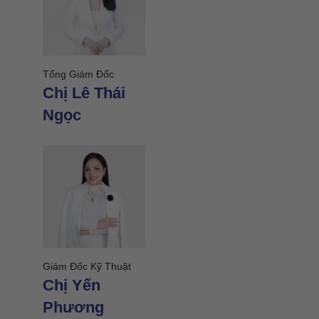
Tổng Giám Đốc
Giám Đ
Chị Lê Thái
Miền T
Chị 
Ngọc
Giám Đ
Giám Đốc Kỹ Thuật
Miền 
Chị Yến
Chị
Phương
Kim