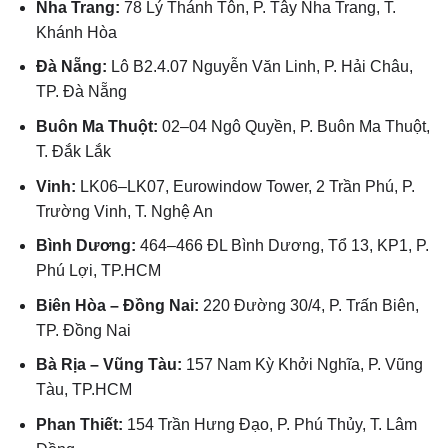
Nha Trang:
78 Lý Thánh Tôn, P. Tây Nha Trang, T.
Khánh Hòa
Đà Nẵng:
Lô B2.4.07 Nguyễn Văn Linh, P. Hải Châu,
TP. Đà Nẵng
Buôn Ma Thuột:
02–04 Ngô Quyền, P. Buôn Ma Thuột,
T. Đắk Lắk
Vinh:
LK06–LK07, Eurowindow Tower, 2 Trần Phú, P.
Trường Vinh, T. Nghệ An
Bình Dương:
464–466 ĐL Bình Dương, Tổ 13, KP1, P.
Phú Lợi, TP.HCM
Biên Hòa – Đồng Nai:
220 Đường 30/4, P. Trấn Biên,
TP. Đồng Nai
Bà Rịa – Vũng Tàu:
157 Nam Kỳ Khởi Nghĩa, P. Vũng
Tàu, TP.HCM
Phan Thiết:
154 Trần Hưng Đạo, P. Phú Thủy, T. Lâm