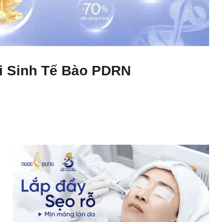
ái Sinh Tế Bào PDRN