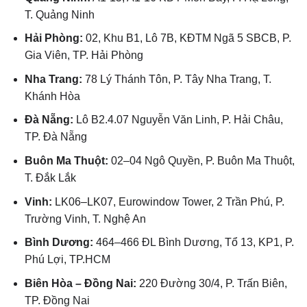
T. Quảng Ninh
Hải Phòng:
02, Khu B1, Lô 7B, KĐTM Ngã 5 SBCB, P.
Gia Viên, TP. Hải Phòng
Nha Trang:
78 Lý Thánh Tôn, P. Tây Nha Trang, T.
Khánh Hòa
Đà Nẵng:
Lô B2.4.07 Nguyễn Văn Linh, P. Hải Châu,
TP. Đà Nẵng
Buôn Ma Thuột:
02–04 Ngô Quyền, P. Buôn Ma Thuột,
T. Đắk Lắk
Vinh:
LK06–LK07, Eurowindow Tower, 2 Trần Phú, P.
Trường Vinh, T. Nghệ An
Bình Dương:
464–466 ĐL Bình Dương, Tổ 13, KP1, P.
Phú Lợi, TP.HCM
Biên Hòa – Đồng Nai:
220 Đường 30/4, P. Trấn Biên,
TP. Đồng Nai