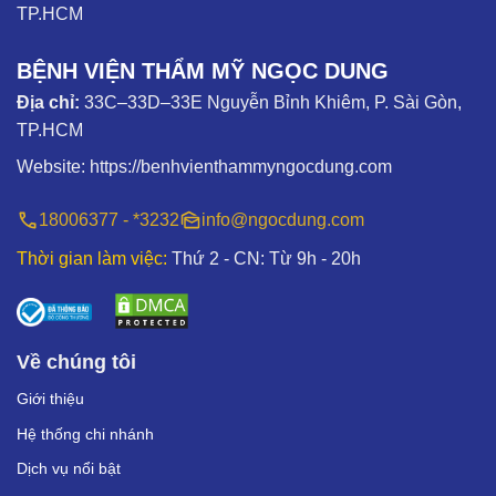
TP.HCM
BỆNH VIỆN THẨM MỸ NGỌC DUNG
Địa chỉ:
33C–33D–33E Nguyễn Bỉnh Khiêm, P. Sài Gòn,
TP.HCM
Website:
https://benhvienthammyngocdung.com
18006377 - *3232
info@ngocdung.com
Thời gian làm việc:
Thứ 2 - CN: Từ 9h - 20h
Về chúng tôi
Giới thiệu
Hệ thống chi nhánh
Dịch vụ nổi bật