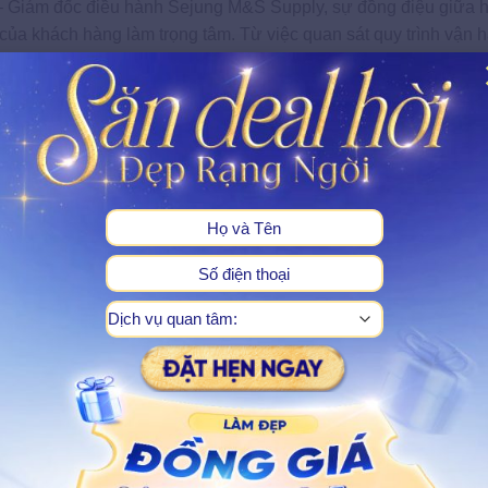
– Giám đốc điều hành Sejung M&S Supply, sự đồng điệu giữa 
 của khách hàng làm trọng tâm. Từ việc quan sát quy trình vận 
ng nhận định rằng một giải pháp tân tiến như BioLift Matrix c
ối đa hiệu quả trị liệu thực tế. Sự am tường về cấu trúc da và đ
 mỹ Ngọc Dung chính là cơ sở cốt lõi giúp giải pháp này được
iến diện mạo tối ưu nhất cho người tiêu dùng.
X