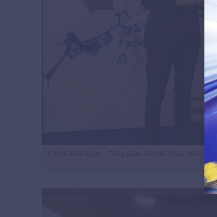
Chị Lê Thái Ngọc – Tổng giám đốc Hệ thống thẩm mỹ v
q