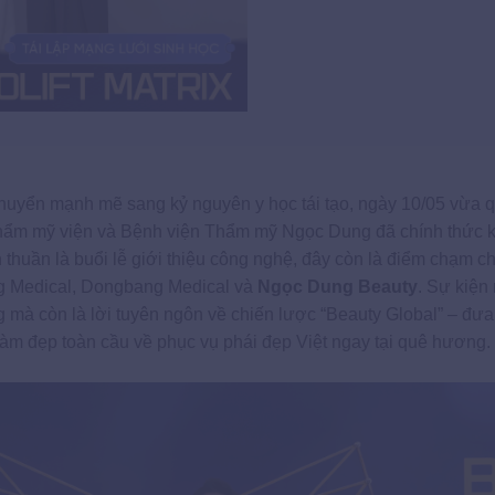
huyển mạnh mẽ sang kỷ nguyên y học tái tạo, ngày 10/05 vừa 
g Thẩm mỹ viện và Bệnh viện Thẩm mỹ Ngọc Dung đã chính thức 
thuần là buổi lễ giới thiệu công nghệ, đây còn là điểm chạm c
ung Medical, Dongbang Medical và
Ngọc Dung Beauty
. Sự kiện
g mà còn là lời tuyên ngôn về chiến lược “Beauty Global” – đư
làm đẹp toàn cầu về phục vụ phái đẹp Việt ngay tại quê hương.