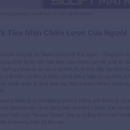
h công sự kiện ra mắt dịch vụ mới – Biolift Matrix
Và Tầm Nhìn Chiến Lược Của Người
, chuyến công tác tại Seoul của chị Lê Thái Ngọc – Tổng giám 
ung chính là cột mốc hiện thực hóa những cam kết quốc tế củ
hướng y khoa tái tạo tại xứ sở kim chi đã thúc đẩy ban lãnh đ
xuất hiện của BioLift Matrix tại hệ thống Ngọc Dung chính là l
 học chuẩn quốc tế, giúp phái đẹp Việt có thêm một lựa chọn c
ân.
 Sejung Medical và Dongbang Medical không đơn thuần là câu
ác thương hiệu có sự đồng điệu về triết lý y khoa. Việc ra mắt
hóa chiến lược “Beauty Global”, tiếp tục khẳng định vị thế và n
rên thị trường thẩm mỹ khu vực.