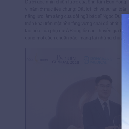
Dưới góc nhìn chiến lược của ông Kim Eun Yong 
vị nằm ở mục tiêu chung: Đặt lợi ích và sự an toàn
năng lực lâm sàng của đội ngũ bác sĩ Ngọc Dung, ô
triển khai trên một nền tảng vững chãi để phát huy t
lão hóa của phụ nữ Á Đông từ các chuyên gia thẩm
dụng một cách chuẩn xác, mang lại những chuyển b