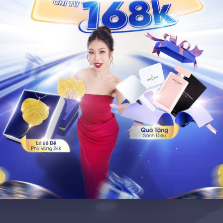
à Bệnh viện thẩm mỹ Ngọc Dung và Dr. Park Min Jae (Chủ tịch WAAS)
uan hệ đối tác chiến lược