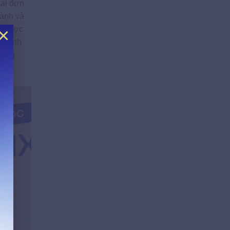
hai đơn
hành và
×
ần được
ặc tính
 ứng