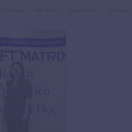
Triệt Lông
Điều Trị Da
Chăm Sóc Da
Kiến thức
 THẨM MỸ
 Ra Mắt
 Dung Tiên
ướng Y Học