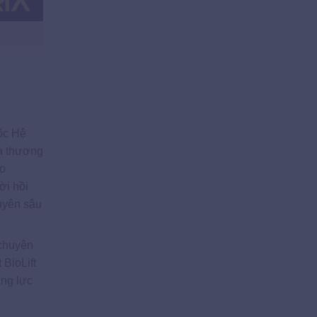
đốc Hệ
a thương
ạo
ời hồi
huyên sâu
 chuyện
 BioLift
ăng lực