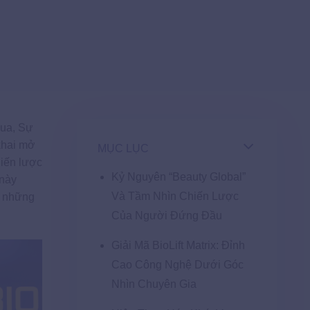
qua, Sự
khai mở
MỤC LỤC
hiến lược
Kỷ Nguyên “Beauty Global”
 này
Và Tầm Nhìn Chiến Lược
a những
Của Người Đứng Đầu
Giải Mã BioLift Matrix: Đỉnh
Cao Công Nghệ Dưới Góc
Nhìn Chuyên Gia