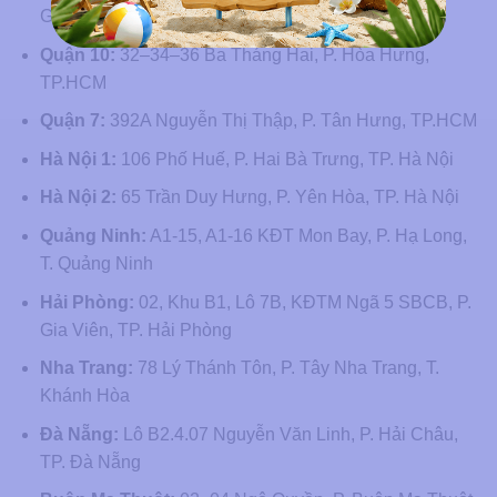
Gòn, TP.HCM
Quận 10:
32–34–36 Ba Tháng Hai, P. Hòa Hưng,
TP.HCM
Quận 7:
392A Nguyễn Thị Thập, P. Tân Hưng, TP.HCM
Hà Nội 1:
106 Phố Huế, P. Hai Bà Trưng, TP. Hà Nội
Hà Nội 2:
65 Trần Duy Hưng, P. Yên Hòa, TP. Hà Nội
Quảng Ninh:
A1-15, A1-16 KĐT Mon Bay, P. Hạ Long,
T. Quảng Ninh
Hải Phòng:
02, Khu B1, Lô 7B, KĐTM Ngã 5 SBCB, P.
Gia Viên, TP. Hải Phòng
Nha Trang:
78 Lý Thánh Tôn, P. Tây Nha Trang, T.
Khánh Hòa
Đà Nẵng:
Lô B2.4.07 Nguyễn Văn Linh, P. Hải Châu,
TP. Đà Nẵng