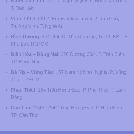
Buôn Ma Thuột:
02–04 Ngô Quyền, P. Buôn Ma Thuột,
T. Đắk Lắk
Vinh:
LK06–LK07, Eurowindow Tower, 2 Trần Phú, P.
Trường Vinh, T. Nghệ An
Bình Dương:
464–466 ĐL Bình Dương, Tổ 13, KP1, P.
Phú Lợi, TP.HCM
Biên Hòa – Đồng Nai:
220 Đường 30/4, P. Trấn Biên,
TP. Đồng Nai
Bà Rịa – Vũng Tàu:
157 Nam Kỳ Khởi Nghĩa, P. Vũng
Tàu, TP.HCM
Phan Thiết:
154 Trần Hưng Đạo, P. Phú Thủy, T. Lâm
Đồng
Cần Thơ:
234B–234C Trần Hưng Đạo, P. Ninh Kiều,
TP. Cần Thơ