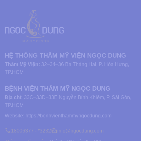
HỆ THỐNG THẨM MỸ VIỆN NGỌC DUNG
Thẩm Mỹ Viện:
32–34–36 Ba Tháng Hai, P. Hòa Hưng,
TP.HCM
BỆNH VIỆN THẨM MỸ NGỌC DUNG
Địa chỉ:
33C–33D–33E Nguyễn Bỉnh Khiêm, P. Sài Gòn,
TP.HCM
Website:
https://benhvienthammyngocdung.com
18006377 - *3232
info@ngocdung.com