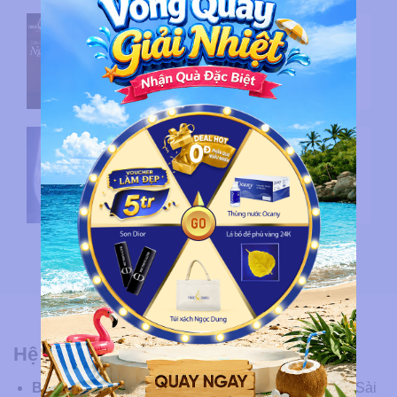
Từ một niềm tin đến hành trình
28 năm kiến tạo triệu vẻ đẹp
cùng Ngọc Dung Beauty
Tháng sinh nhật 28 năm Ngọc
Dung bắt đầu với ngàn quà tri
ân khách hàng
Hệ Thống Chi Nhánh
Bệnh viện:
33C–33D–33E Nguyễn Bỉnh Khiêm, P. Sài