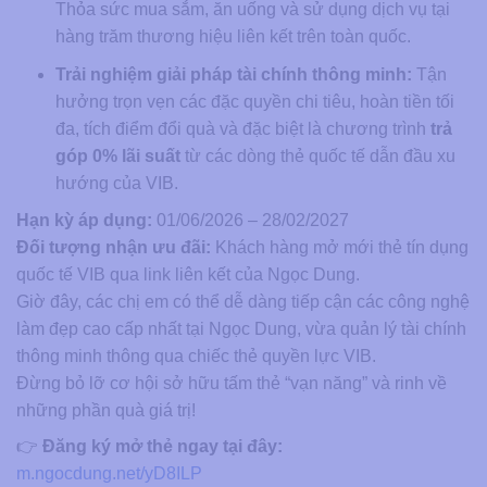
Thỏa sức mua sắm, ăn uống và sử dụng dịch vụ tại
hàng trăm thương hiệu liên kết trên toàn quốc.
Trải nghiệm giải pháp tài chính thông minh:
Tận
hưởng trọn vẹn các đặc quyền chi tiêu, hoàn tiền tối
đa, tích điểm đổi quà và đặc biệt là chương trình
trả
góp 0% lãi suất
từ các dòng thẻ quốc tế dẫn đầu xu
hướng của VIB.
Hạn kỳ áp dụng:
01/06/2026 – 28/02/2027
Đối tượng nhận ưu đãi:
Khách hàng mở mới thẻ tín dụng
quốc tế VIB qua link liên kết của Ngọc Dung.
Giờ đây, các chị em có thể dễ dàng tiếp cận các công nghệ
làm đẹp cao cấp nhất tại Ngọc Dung, vừa quản lý tài chính
thông minh thông qua chiếc thẻ quyền lực VIB.
Đừng bỏ lỡ cơ hội sở hữu tấm thẻ “vạn năng” và rinh về
những phần quà giá trị!
👉
Đăng ký mở thẻ ngay tại đây:
m.ngocdung.net/yD8ILP