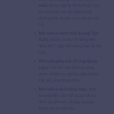
mắt):
Được gọi là “lệ đường”, chủ
về nỗi buồn, sự lận đận trong
đường tình duyên và lo âu về con
cái.
Nốt ruồi ở cánh mũi (Cung Tận
Ách):
Được ví như lỗ hổng trên
“kho tiền”, gây tình trạng hao tài tốn
của.
Nốt ruồi giữa trán (Cung Quan
Lộc):
Cản trở con đường công
danh, khiến sự nghiệp gặp nhiều
trắc trở, khó thăng tiến.
Nốt ruồi ở đuôi lông mày:
Ảnh
hưởng đến các mối quan hệ gia
đình và anh em, dễ gây ra mâu
thuẫn và sự bất hòa.