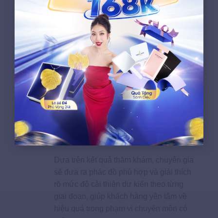
Công nghệ tiên tiến
Hệ thống máy làm đẹp được lựa chọn từ
những đơn vị cung cấp uy tín, có thông
tin kỹ thuật rõ ràng. Mỗi công nghệ được
sử dụng đều phù hợp với mục đích điều
trị và được kiểm tra trước khi dùng cho
khách hàng.
Cam kết hiệu quả khi thăm
khám
Dựa trên kết quả thăm khám, chuyên gia
sẽ đưa ra phác đồ phù hợp và giải thích
rõ mức độ cải thiện dự kiến theo từng
giai đoạn, giúp khách hàng yên tâm về
hiệu quả trong phạm vi chuyên môn có