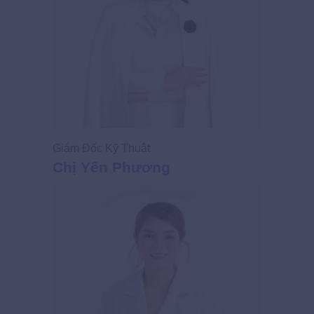
Giám Đốc Kỹ Thuật
Giám Đốc
Chị Yến Phương
Chị Ng