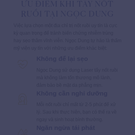
ƯU ĐIỂM KHI TẨY NỐT
RUỒI TẠI NGỌC DUNG
Việc lựa chọn một địa chỉ trị nốt ruồi uy tín là cực
kỳ quan trọng để tránh biến chứng nhiễm trùng
hay sẹo thâm vĩnh viễn. Ngọc Dung tự hào là thẩm
mỹ viện uy tín với những ưu điểm khác biệt:
Không để lại sẹo
Ngọc Dung sử dụng Laser tẩy nốt ruồi
mà không làm tổn thương mô lành,
đảm bảo bề mặt da phẳng mịn.
Không cần nghỉ dưỡng
Mỗi nốt ruồi chỉ mất từ 2-5 phút để xử
lý. Sau khi thực hiện, bạn có thể ra về
ngay và sinh hoạt bình thường.
Ngăn ngừa tái phát