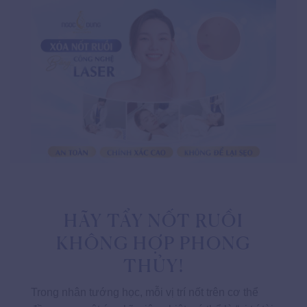
HÃY TẨY NỐT RUỒI
KHÔNG HỢP PHONG
THỦY!
Trong nhân tướng học, mỗi vị trí nốt trên cơ thể