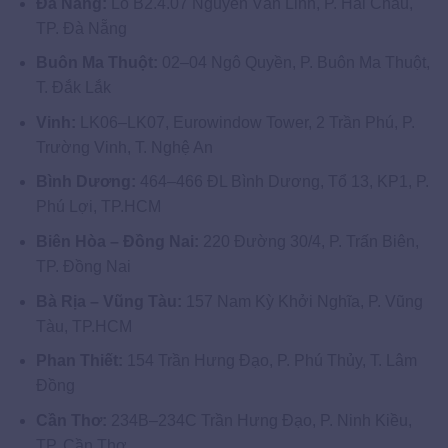
Đà Nẵng:
Lô B2.4.07 Nguyễn Văn Linh, P. Hải Châu,
TP. Đà Nẵng
Buôn Ma Thuột:
02–04 Ngô Quyền, P. Buôn Ma Thuột,
T. Đắk Lắk
Vinh:
LK06–LK07, Eurowindow Tower, 2 Trần Phú, P.
Trường Vinh, T. Nghệ An
Bình Dương:
464–466 ĐL Bình Dương, Tổ 13, KP1, P.
Phú Lợi, TP.HCM
Biên Hòa – Đồng Nai:
220 Đường 30/4, P. Trấn Biên,
TP. Đồng Nai
Bà Rịa – Vũng Tàu:
157 Nam Kỳ Khởi Nghĩa, P. Vũng
Tàu, TP.HCM
Phan Thiết:
154 Trần Hưng Đạo, P. Phú Thủy, T. Lâm
Đồng
Cần Thơ:
234B–234C Trần Hưng Đạo, P. Ninh Kiều,
TP. Cần Thơ