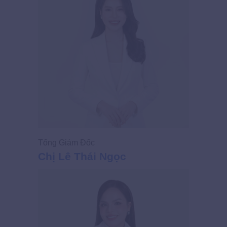
Tổng Giám Đốc
Giám Đốc
Chị Lê Thái Ngọc
Chị Võ