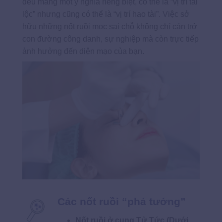
đều mang một ý nghĩa riêng biệt, có thể là “vị trí tài
lộc” nhưng cũng có thể là “vị trí hao tài”. Việc sở
hữu những nốt ruồi mọc sai chỗ không chỉ cản trở
con đường công danh, sự nghiệp mà còn trực tiếp
ảnh hưởng đến diện mạo của bạn.
Các nốt ruồi “phá tướng”
Nốt ruồi ở cung Tử Tức (Dưới