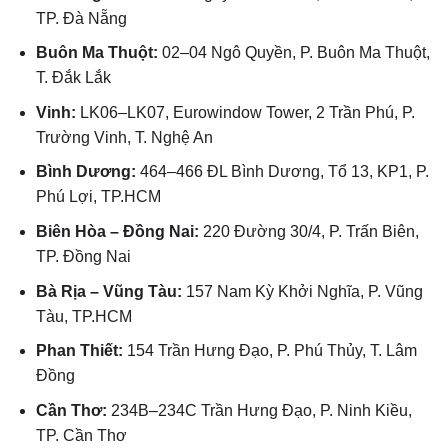
TP. Đà Nẵng
Buôn Ma Thuột:
02–04 Ngô Quyền, P. Buôn Ma Thuột,
T. Đắk Lắk
Vinh:
LK06–LK07, Eurowindow Tower, 2 Trần Phú, P.
Trường Vinh, T. Nghệ An
Bình Dương:
464–466 ĐL Bình Dương, Tổ 13, KP1, P.
Phú Lợi, TP.HCM
Biên Hòa – Đồng Nai:
220 Đường 30/4, P. Trấn Biên,
TP. Đồng Nai
Bà Rịa – Vũng Tàu:
157 Nam Kỳ Khởi Nghĩa, P. Vũng
Tàu, TP.HCM
Phan Thiết:
154 Trần Hưng Đạo, P. Phú Thủy, T. Lâm
Đồng
Cần Thơ:
234B–234C Trần Hưng Đạo, P. Ninh Kiều,
TP. Cần Thơ