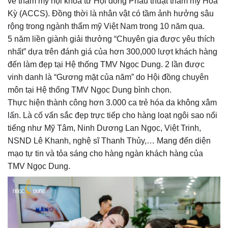
về thẩm mỹ nội khoa từ Hội đồng Phẫu thuật thẩm mỹ Hoa
Kỳ (ACCS). Đồng thời là nhân vật có tầm ảnh hưởng sâu
rộng trong ngành thẩm mỹ Việt Nam trong 10 năm qua.
5 năm liền giành giải thưởng “Chuyên gia được yêu thích
nhất” dựa trên đánh giá của hơn 300,000 lượt khách hàng
đến làm đẹp tại Hệ thống TMV Ngọc Dung. 2 lần được
vinh danh là “Gương mặt của năm” do Hội đồng chuyên
môn tại Hệ thống TMV Ngọc Dung bình chọn.
Thực hiện thành công hơn 3.000 ca trẻ hóa da không xâm
lấn. Là cố vấn sắc đẹp trực tiếp cho hàng loạt ngôi sao nổi
tiếng như Mỹ Tâm, Ninh Dương Lan Ngọc, Việt Trinh,
NSND Lê Khanh, nghệ sĩ Thanh Thủy,… Mang đến diện
mạo tự tin và tỏa sáng cho hàng ngàn khách hàng của
TMV Ngọc Dung.