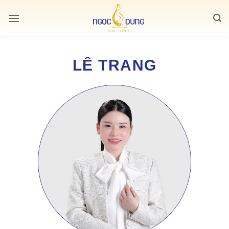
Bỏ
qua
nội
dung
LÊ TRANG