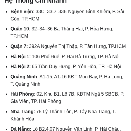
Hệ Thống Chi Nhánh
Bệnh viện:
33C–33D–33E Nguyễn Bỉnh Khiêm, P. Sài
Gòn, TP.HCM
Quận 10:
32–34–36 Ba Tháng Hai, P. Hòa Hưng,
TP.HCM
Quận 7:
392A Nguyễn Thị Thập, P. Tân Hưng, TP.HCM
Hà Nội 1:
106 Phố Huế, P. Hai Bà Trưng, TP. Hà Nội
Hà Nội 2:
65 Trần Duy Hưng, P. Yên Hòa, TP. Hà Nội
Quảng Ninh:
A1-15, A1-16 KĐT Mon Bay, P. Hạ Long,
T. Quảng Ninh
Hải Phòng:
02, Khu B1, Lô 7B, KĐTM Ngã 5 SBCB, P.
Gia Viên, TP. Hải Phòng
Nha Trang:
78 Lý Thánh Tôn, P. Tây Nha Trang, T.
Khánh Hòa
Đà Nẵng:
Lô B2.4.07 Nguyễn Văn Linh, P. Hải Châu,