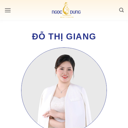
Bỏ
qua
nội
dung
ĐỖ THỊ GIANG