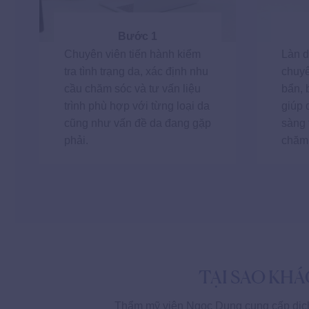
Bước 1
Chuyên viên tiến hành kiểm
Làn d
tra tình trạng da, xác định nhu
chuyê
cầu chăm sóc và tư vấn liệu
bẩn, 
trình phù hợp với từng loại da
giúp 
cũng như vấn đề da đang gặp
sàng 
phải.
chăm 
TẠI SAO KH
Thẩm mỹ viện Ngọc Dung cung cấp dịch