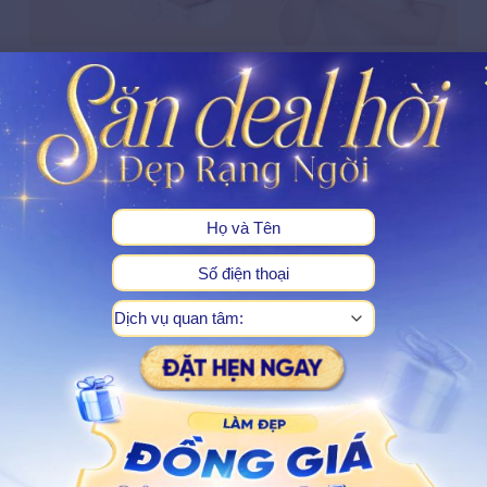
Dịch vụ ủ trắng mặt
Liệu trình ủ trắng mặt giúp cải thiện tình trạng da xỉn
màu, thiếu sức sống thông qua các tinh chất dưỡng da
kết hợp công nghệ hỗ trợ thẩm thấu sâu. Quá trình thực
X
hiện nhẹ nhàng, tập trung nuôi dưỡng từ bề mặt đến
tầng da dưới, mang lại làn da sáng đều, mịn màng và
tươi tắn hơn sau từng buổi chăm sóc.
Tìm hiểu chi tiết