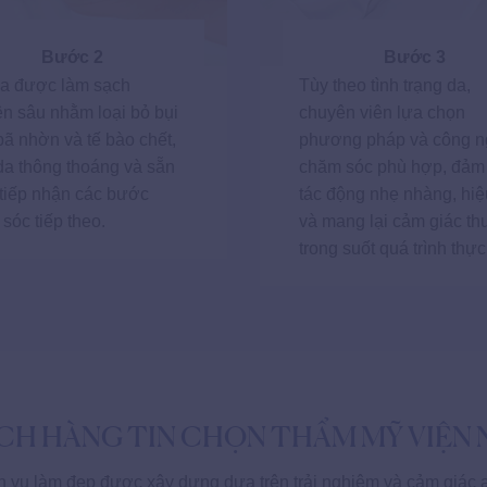
Bước 2
Bước 3
a được làm sạch
Tùy theo tình trạng da,
n sâu nhằm loại bỏ bụi
chuyên viên lựa chọn
bã nhờn và tế bào chết,
phương pháp và công n
da thông thoáng và sẵn
chăm sóc phù hợp, đảm
tiếp nhận các bước
tác động nhẹ nhàng, hiệ
sóc tiếp theo.
và mang lại cảm giác th
trong suốt quá trình thực
ÁCH HÀNG TIN CHỌN THẨM MỸ VIỆN
 vụ làm đẹp được xây dựng dựa trên trải nghiệm và cảm giác 