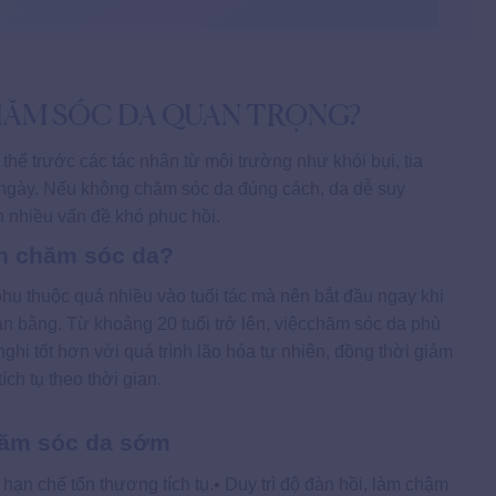
HĂM SÓC DA QUAN TRỌNG?
thể trước các tác nhân từ môi trường như khói bụi, tia
 ngày. Nếu không chăm sóc da đúng cách, da dễ suy
h nhiều vấn đề khó phục hồi.
ên chăm sóc da?
ụ thuộc quá nhiều vào tuổi tác mà nên bắt đầu ngay khi
ân bằng. Từ khoảng 20 tuổi trở lên, việcchăm sóc da phù
nghi tốt hơn với quá trình lão hóa tự nhiên, đồng thời giảm
ích tụ theo thời gian.
hăm sóc da sớm
, hạn chế tổn thương tích tụ.• Duy trì độ đàn hồi, làm chậm