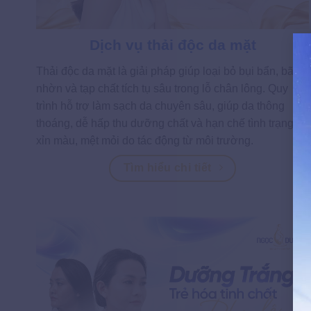
Dịch vụ thải độc da mặt
Thải độc da mặt là giải pháp giúp loại bỏ bụi bẩn, bã
nhờn và tạp chất tích tụ sâu trong lỗ chân lông. Quy
trình hỗ trợ làm sạch da chuyên sâu, giúp da thông
thoáng, dễ hấp thu dưỡng chất và hạn chế tình trạng da
xỉn màu, mệt mỏi do tác động từ môi trường.
Tìm hiểu chi tiết