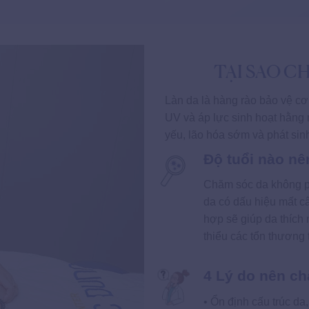
TẠI SAO C
Làn da là hàng rào bảo vệ cơ 
UV và áp lực sinh hoạt hằng
yếu, lão hóa sớm và phát sin
Độ tuổi nào n
Chăm sóc da không ph
da có dấu hiệu mất c
hợp sẽ giúp da thích 
thiểu các tổn thương t
4 Lý do nên c
• Ổn định cấu trúc da