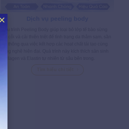
×
Dịch vụ peeling body
Liệu trình Peeling Body giúp loại bỏ lớp tế bào sừng
già cỗi và cải thiện triệt để tình trạng da thâm sạm, sần
sùi thông qua việc kết hợp các hoạt chất tái tạo cùng
công nghệ hiện đại. Quá trình này kích thích sản sinh
Collagen và Elastin tự nhiên từ sâu bên trong.
Tìm hiểu chi tiết