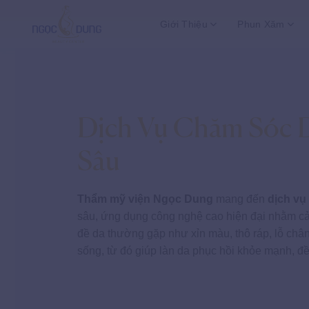
Bỏ
Giới Thiệu
Phun Xăm
qua
nội
dung
Dịch Vụ Chăm Sóc 
Sâu
Thẩm mỹ viện Ngọc Dung
mang đến
dịch vụ
sâu, ứng dụng công nghệ cao hiện đại nhằm cải
đề da thường gặp như xỉn màu, thô ráp, lỗ chân
sống, từ đó giúp làn da phục hồi khỏe mạnh, đ