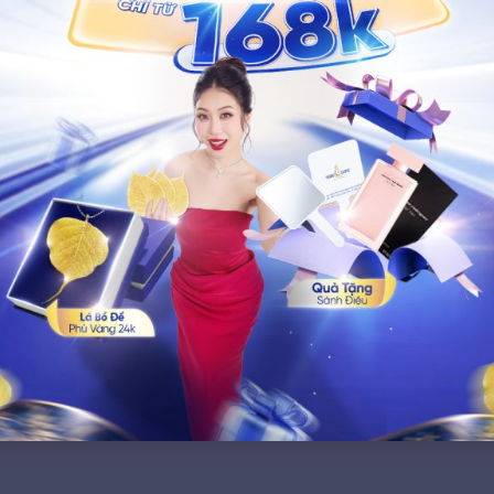
Dịch vụ tái sinh tế bào PDRN
BIOREGEN 4D
PDRN BIOREGEN 4D là liệu pháp tái sinh sinh học
tiên tiến, ứng dụng hoạt chất PDRN tinh khiết được
chiết xuất từ cá hồi Alaska theo tiêu chuẩn khắt khe của
châu Âu, từ đó “đánh thức” và khởi động cơ chế tự sửa
chữa, tái tạo mô tự nhiên của da.
Tìm hiểu chi tiết