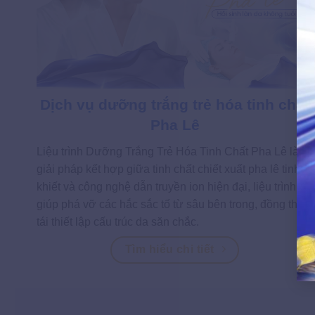
Dịch vụ dưỡng trắng trẻ hóa tinh chất
Pha Lê
Liệu trình Dưỡng Trắng Trẻ Hóa Tinh Chất Pha Lê là
giải pháp kết hợp giữa tinh chất chiết xuất pha lê tinh
khiết và công nghệ dẫn truyền ion hiện đại, liệu trình
giúp phá vỡ các hắc sắc tố từ sâu bên trong, đồng thời
tái thiết lập cấu trúc da săn chắc.
Tìm hiểu chi tiết