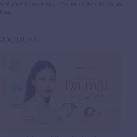
ắc tố, cải thiện da xỉn màu.• Tạo nền da khỏe cho các liệu
ề sau.
NGỌC DUNG