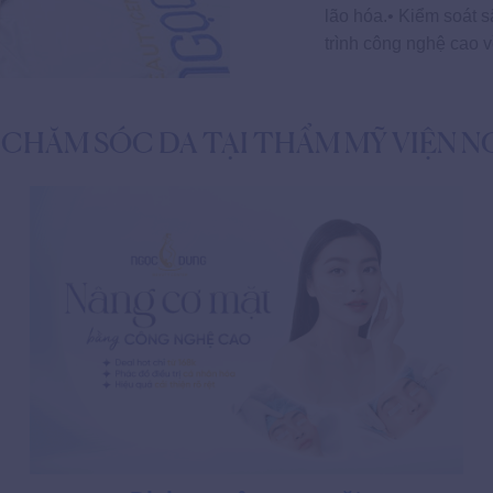
lão hóa.• Kiểm soát s
trình công nghệ cao v
Ụ CHĂM SÓC DA TẠI THẨM MỸ VIỆN 