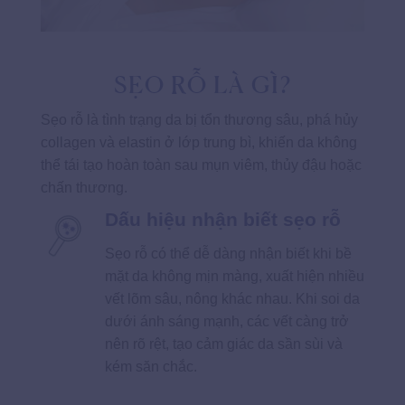
SẸO RỖ LÀ GÌ?
Sẹo rỗ là tình trạng da bị tổn thương sâu, phá hủy
collagen và elastin ở lớp trung bì, khiến da không
thể tái tạo hoàn toàn sau mụn viêm, thủy đậu hoặc
chấn thương.
Dấu hiệu nhận biết sẹo rỗ
Sẹo rỗ có thể dễ dàng nhận biết khi bề
mặt da không mịn màng, xuất hiện nhiều
vết lõm sâu, nông khác nhau. Khi soi da
dưới ánh sáng mạnh, các vết càng trở
nên rõ rệt, tạo cảm giác da sần sùi và
kém săn chắc.