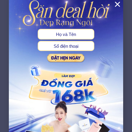
×
X
Công nghệ tiên tiến
Hệ thống máy làm đẹp được lựa chọn từ
những đơn vị cung cấp uy tín, có thông
tin kỹ thuật rõ ràng. Mỗi công nghệ được
sử dụng đều phù hợp với mục đích điều
trị và được kiểm tra trước khi dùng cho
khách hàng.
Cam kết hiệu quả khi thăm
khám
Dựa trên kết quả thăm khám, chuyên gia
sẽ đưa ra phác đồ phù hợp và giải thích
rõ mức độ cải thiện dự kiến theo từng
giai đoạn, giúp khách hàng yên tâm về
hiệu quả trong phạm vi chuyên môn có