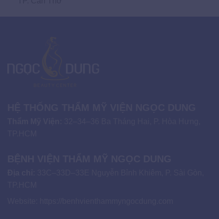
TP. Cần Thơ
HỆ THỐNG THẨM MỸ VIỆN NGỌC DUNG
Thẩm Mỹ Viện:
32–34–36 Ba Tháng Hai, P. Hòa Hưng,
TP.HCM
BỆNH VIỆN THẨM MỸ NGỌC DUNG
Địa chỉ:
33C–33D–33E Nguyễn Bỉnh Khiêm, P. Sài Gòn,
TP.HCM
Website:
https://benhvienthammyngocdung.com