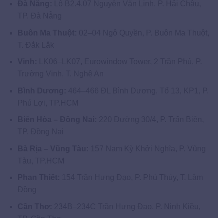
Đà Nẵng:
Lô B2.4.07 Nguyễn Văn Linh, P. Hải Châu,
TP. Đà Nẵng
Buôn Ma Thuột:
02–04 Ngô Quyền, P. Buôn Ma Thuột,
T. Đắk Lắk
Vinh:
LK06–LK07, Eurowindow Tower, 2 Trần Phú, P.
Trường Vinh, T. Nghệ An
Bình Dương:
464–466 ĐL Bình Dương, Tổ 13, KP1, P.
Phú Lợi, TP.HCM
Biên Hòa – Đồng Nai:
220 Đường 30/4, P. Trấn Biên,
TP. Đồng Nai
Bà Rịa – Vũng Tàu:
157 Nam Kỳ Khởi Nghĩa, P. Vũng
Tàu, TP.HCM
Phan Thiết:
154 Trần Hưng Đạo, P. Phú Thủy, T. Lâm
Đồng
Cần Thơ:
234B–234C Trần Hưng Đạo, P. Ninh Kiều,