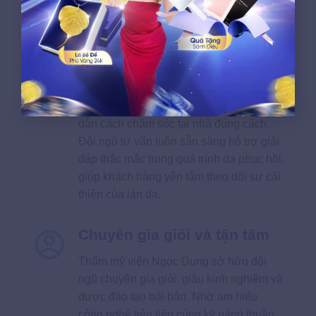
thể đạt được.
Chăm sóc sau điều trị kỹ
càng
Sau mỗi buổi, khách hàng được hướng
dẫn cách chăm sóc tại nhà đúng cách.
Đội ngũ tư vấn luôn sẵn sàng hỗ trợ giải
đáp thắc mắc trong quá trình da phục hồi,
giúp khách hàng yên tâm theo dõi sự cải
thiện của làn da.
Chuyên gia giỏi và tận tâm
Thẩm mỹ viện Ngọc Dung sở hữu đội
ngũ chuyên gia giỏi, giàu kinh nghiệm và
được đào tạo bài bản. Nhờ am hiểu
công nghệ tiên tiến cùng kỹ năng thuần