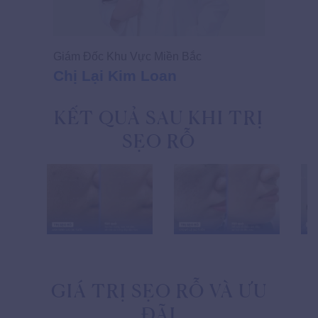
Giám Đốc Khu Vực Miền Bắc
Chị Lại Kim Loan
KẾT QUẢ SAU KHI TRỊ
SẸO RỖ
GIÁ TRỊ SẸO RỖ VÀ ƯU
ĐÃI