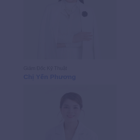
Giám Đốc Kỹ Thuật
Giám Đốc
Chị Yến Phương
Chị Ng