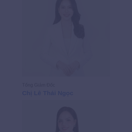
Tổng Giám Đốc
Giám Đốc
Chị Lê Thái Ngọc
Chị Võ