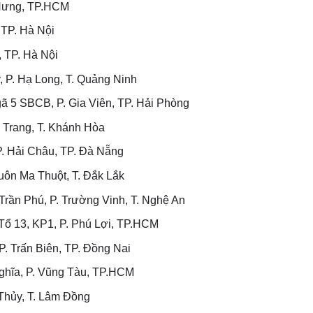
 Hưng, TP.HCM
 TP. Hà Nội
 TP. Hà Nội
 P. Hạ Long, T. Quảng Ninh
 5 SBCB, P. Gia Viên, TP. Hải Phòng
 Trang, T. Khánh Hòa
. Hải Châu, TP. Đà Nẵng
ôn Ma Thuột, T. Đắk Lắk
rần Phú, P. Trường Vinh, T. Nghệ An
ổ 13, KP1, P. Phú Lợi, TP.HCM
. Trấn Biên, TP. Đồng Nai
hĩa, P. Vũng Tàu, TP.HCM
Thủy, T. Lâm Đồng