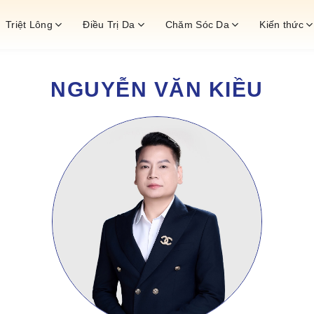
Triệt Lông
Điều Trị Da
Chăm Sóc Da
Kiến thức
NGUYỄN VĂN KIỀU