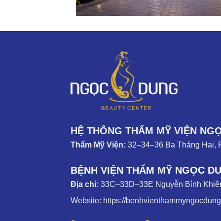
HỆ THỐNG THẨM MỸ VIỆN NG
Thẩm Mỹ Viện:
32–34–36 Ba Tháng Hai, 
BỆNH VIỆN THẨM MỸ NGỌC D
Địa chỉ:
33C–33D–33E Nguyễn Bỉnh Khiêm
Website:
https://benhvienthammyngocdun