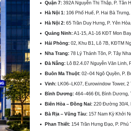
Quận 7:
392A Nguyễn Thị Thập, P. Tân
Hà Nội 1:
106 Phố Huế, P. Hai Bà Trưng,
Hà Nội 2:
65 Trần Duy Hưng, P. Yên Hòa,
Quảng Ninh:
A1-15, A1-16 KĐT Mon Bay,
Hải Phòng:
02, Khu B1, Lô 7B, KĐTM Ngã
Nha Trang:
78 Lý Thánh Tôn, P. Tây Nha
Đà Nẵng:
Lô B2.4.07 Nguyễn Văn Linh, P
Buôn Ma Thuột:
02–04 Ngô Quyền, P. Bu
Vinh:
LK06–LK07, Eurowindow Tower, 2 T
Bình Dương:
464–466 ĐL Bình Dương, T
Biên Hòa – Đồng Nai:
220 Đường 30/4, P
Bà Rịa – Vũng Tàu:
157 Nam Kỳ Khởi Ng
Phan Thiết:
154 Trần Hưng Đạo, P. Phú 