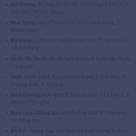
Hải Phòng:
02, Khu B1, Lô 7B, KĐTM Ngã 5 SBCB, P.
Gia Viên, TP. Hải Phòng
Nha Trang:
78 Lý Thánh Tôn, P. Tây Nha Trang, T.
Khánh Hòa
Đà Nẵng:
Lô B2.4.07 Nguyễn Văn Linh, P. Hải Châu,
TP. Đà Nẵng
Buôn Ma Thuột:
02–04 Ngô Quyền, P. Buôn Ma Thuột,
T. Đắk Lắk
Vinh:
LK06–LK07, Eurowindow Tower, 2 Trần Phú, P.
Trường Vinh, T. Nghệ An
Bình Dương:
464–466 ĐL Bình Dương, Tổ 13, KP1, P.
Phú Lợi, TP.HCM
Biên Hòa – Đồng Nai:
220 Đường 30/4, P. Trấn Biên,
TP. Đồng Nai
Bà Rịa – Vũng Tàu:
157 Nam Kỳ Khởi Nghĩa, P. Vũng