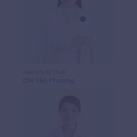
Giám Đốc Kỹ Thuật
Giám Đốc
Chị Yến Phương
Chị Ng