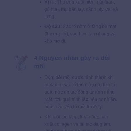
Vị trí:
Thường xuất hiện mặt (trán,
gò má), mu bàn tay, cánh tay, vai và
lưng.
Độ sâu:
Sắc tố nằm ở tầng bề mặt
(thượng bì), sâu hơn tàn nhang và
khó mờ đi.
4 Nguyên nhân gây ra đồi
mồi
Đốm đồi mồi được hình thành khi
melanin (sắc tố tạo màu da) tích tụ
quá mức do tác động từ ánh nắng
mặt trời, quá trình lão hóa tự nhiên,
hoặc các yếu tố môi trường.
Khi tuổi tác tăng, khả năng sản
xuất collagen và tái tạo da giảm,