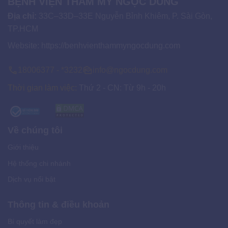
BỆNH VIỆN THẨM MỸ NGỌC DUNG
Địa chỉ:
33C–33D–33E Nguyễn Bỉnh Khiêm, P. Sài Gòn,
TP.HCM
Website:
https://benhvienthammyngocdung.com
18006377 - *3232
info@ngocdung.com
Thời gian làm việc:
Thứ 2 - CN: Từ 9h - 20h
Về chúng tôi
Giới thiệu
Hệ thống chi nhánh
Dịch vụ nổi bật
Thông tin & điều khoản
Bí quyết làm đẹp