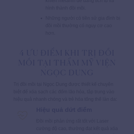
khiến melanin dễ dàng tích tụ và
hình thành đồi mồi.
Những người có tiền sử gia đình bị
đồi mồi thường có nguy cơ cao
hơn.
4 ƯU ĐIỂM KHI TRỊ ĐỒI
MỒI TẠI THẨM MỸ VIỆN
NGỌC DUNG
Trị đồi mồi tại Ngọc Dung được thiết kế chuyên
biệt để xóa sạch các đốm lão hóa, tập trung vào
hiệu quả nhanh chóng và trẻ hóa tổng thể làn da:
Hiệu quả dứt điểm
Đồi mồi phản ứng rất tốt với Laser
cường độ cao, thường đạt kết quả xóa