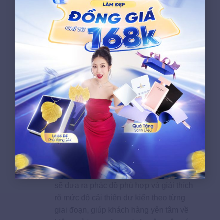
Công nghệ tiên tiến
Hệ thống máy làm đẹp được lựa chọn từ
những đơn vị cung cấp uy tín, có thông
tin kỹ thuật rõ ràng. Mỗi công nghệ được
sử dụng đều phù hợp với mục đích điều
trị và được kiểm tra trước khi dùng cho
khách hàng.
Cam kết hiệu quả khi thăm
khám
Dựa trên kết quả thăm khám, chuyên gia
sẽ đưa ra phác đồ phù hợp và giải thích
rõ mức độ cải thiện dự kiến theo từng
giai đoạn, giúp khách hàng yên tâm về