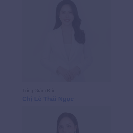
Tổng Giám Đốc
Giám Đốc
Chị Lê Thái Ngọc
Chị Võ