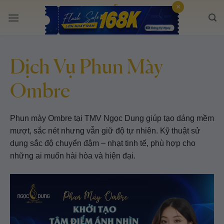
Bỏ
×
qua
nội
dung
Dịch Vụ Phun Mày
Ombre
Phun mày Ombre tại TMV Ngọc Dung giúp tạo dáng mềm
mượt, sắc nét nhưng vẫn giữ độ tự nhiên. Kỹ thuật sử
dụng sắc độ chuyển đậm – nhạt tinh tế, phù hợp cho
những ai muốn hài hòa và hiện đại.