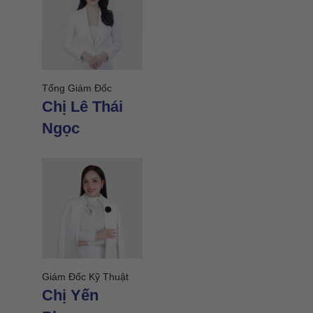
Tổng Giám Đốc
Giám Đ
Chị Lê Thái
Miền T
Chị 
Ngọc
Giám Đ
Giám Đốc Kỹ Thuật
Miền 
Chị Yến
Chị