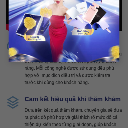
Công nghệ tiên tiến
Hệ thống máy làm đẹp được lựa chọn từ những
đơn vị cung cấp uy tín, có thông tin kỹ thuật rõ
ràng. Mỗi công nghệ được sử dụng đều phù
hợp với mục đích điều trị và được kiểm tra
trước khi dùng cho khách hàng.
Cam kết hiệu quả khi thăm khám
Dựa trên kết quả thăm khám, chuyên gia sẽ đưa
ra phác đồ phù hợp và giải thích rõ mức độ cải
thiện dự kiến theo từng giai đoạn, giúp khách