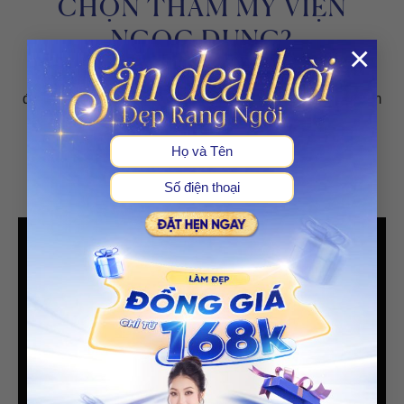
CHỌN THẨM MỸ VIỆN
NGỌC DUNG?
×
Thẩm mỹ viện Ngọc Dung cung cấp dịch vụ làm đẹp
được xây dựng dựa trên trải nghiệm và cảm giác an tâm
của khách hàng, đồng hành cùng khách hàng trong và
sau quá trình điều trị.