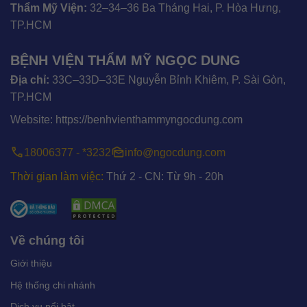
Thẩm Mỹ Viện:
32–34–36 Ba Tháng Hai, P. Hòa Hưng,
TP.HCM
BỆNH VIỆN THẨM MỸ NGỌC DUNG
Địa chỉ:
33C–33D–33E Nguyễn Bỉnh Khiêm, P. Sài Gòn,
TP.HCM
Website:
https://benhvienthammyngocdung.com
18006377 - *3232
info@ngocdung.com
Thời gian làm việc:
Thứ 2 - CN: Từ 9h - 20h
Về chúng tôi
Giới thiệu
Hệ thống chi nhánh
Dịch vụ nổi bật