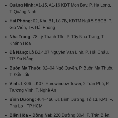
Quảng Ninh:
A1-15, A1-16 KĐT Mon Bay, P. Hạ Long,
T. Quảng Ninh
Hải Phòng:
02, Khu B1, Lô 7B, KĐTM Ngã 5 SBCB, P.
Gia Viên, TP. Hải Phòng
Nha Trang:
78 Lý Thánh Tôn, P. Tây Nha Trang, T.
Khánh Hòa
Đà Nẵng:
Lô B2.4.07 Nguyễn Văn Linh, P. Hải Châu,
TP. Đà Nẵng
Buôn Ma Thuột:
02–04 Ngô Quyền, P. Buôn Ma Thuột,
T. Đắk Lắk
Vinh:
LK06–LK07, Eurowindow Tower, 2 Trần Phú, P.
Trường Vinh, T. Nghệ An
Bình Dương:
464–466 ĐL Bình Dương, Tổ 13, KP1, P.
Phú Lợi, TP.HCM
Biên Hòa – Đồng Nai:
220 Đường 30/4, P. Trấn Biên,