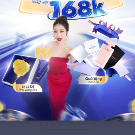
Dịch vụ trị thâm đầu gối
Liệu trình kết hợp điện di C và Laser để đánh bật sắc tố
thâm cứng đầu. Vùng đầu gối của bạn sẽ nhanh chóng
trở nên mềm mại, trắng sáng, giúp bạn tự tin khoe đôi
chân thon thả khi diện váy ngắn.
Tìm hiểu chi tiết