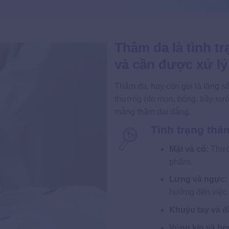
Thâm da là tình t
và cần được xử l
Thâm da, hay còn gọi là tăng sắ
thương (do mụn, bỏng, trầy xướ
mảng thâm dai dẳng.
Tình trạng thâm
Mặt và cổ:
Thườn
phẩm.
Lưng và ngực:
hưởng đến việc 
Khuỷu tay và đ
Vùng kín và bẹ