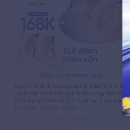
Dịch vụ trị thâm nách
Ngọc Dung sử dụng Laser phá hủy melanin tích tụ sâu
và cải thiện cấu trúc da. Sau liệu trình, vùng nách sẽ trở
nên sáng mịn, khô thoáng và trắng hồng, giúp bạn tự
tin với các trang phục sát nách.
Tìm hiểu chi tiết