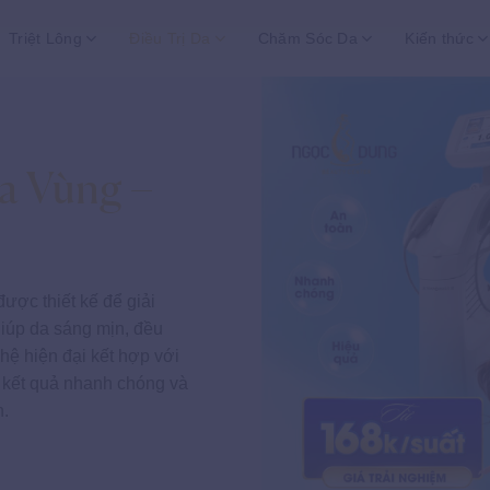
Triệt Lông
Điều Trị Da
Chăm Sóc Da
Kiến thức
a Vùng –
ược thiết kế để giải
iúp da sáng mịn, đều
ệ hiện đại kết hợp với
i kết quả nhanh chóng và
h.