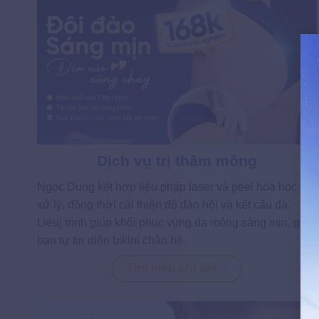
Dịch vụ trị thâm mông
Ngọc Dung kết hợp liệu pháp laser và peel hóa học để
xử lý, đồng thời cải thiện độ đàn hồi và kết cấu da.
Lieuj trình giúp khôi phục vùng da mông sáng mịn, giúp
bạn tự tin diện bikini chào hè.
Tìm hiểu chi tiết