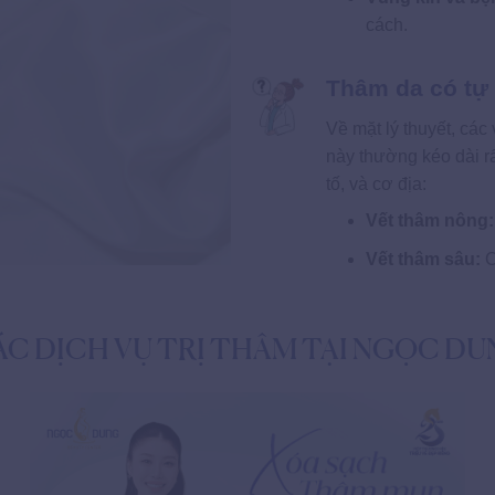
cách.
Thâm da có tự
Về mặt lý thuyết, các 
này thường kéo dài r
tố, và cơ địa:
Vết thâm nông:
Vết thâm sâu:
C
ÁC DỊCH VỤ TRỊ THÂM TẠI NGỌC DU