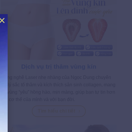
×
Dịch vụ trị thâm vùng kín
Công nghệ Laser nhẹ nhàng của Ngọc Dung chuyên
xử lý sắc tố thâm và kích thích sản sinh collagen, mang
lại vùng “yêu” hồng hào, mịn màng, giúp bạn tự tin hơn
với cơ thể của mình và với bạn đời.
Tìm hiểu chi tiết