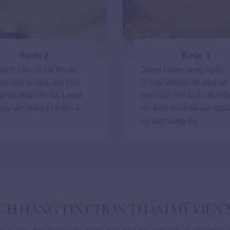
Bước 2
Bước 3
ạch sâu và sát khuẩn
Dùng Laser xung ngắn
a cần trị liệu, tạo môi
(Pico/Toning) để phá vỡ
g tốt nhất cho tia Laser
melanin tích tụ ở vết thâ
huy tác dụng trị thâm ở
trợ kích thích tái tạo col
và làm sáng da.
ÁCH HÀNG TIN CHỌN THẨM MỸ VIỆN