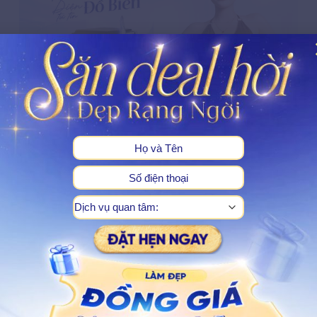
X
Dịch vụ trị thâm bẹn
Ngọc Dung tập trung sử dụng các hoạt chất ức chế
melanin kết hợp Laser nhẹ nhàng để làm sáng sâu
vùng bẹn, mang lại vùng da tươi sáng, mịn màng, giải
tỏa mọi lo lắng khi mặc đồ lót hoặc trang phục đi biển.
Tìm hiểu chi tiết