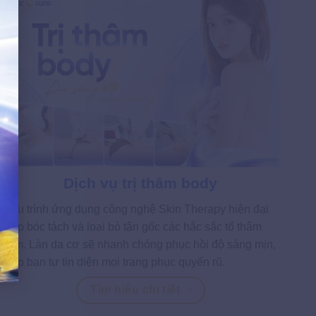
Dịch vụ trị thâm body
Liệu trình ứng dụng công nghệ Skin Therapy hiện đại
giúp bóc tách và loại bỏ tận gốc các hắc sắc tố thâm
sạm. Làn da cơ sẽ nhanh chóng phục hồi độ sáng mịn,
giúp bạn tự tin diện mọi trang phục quyến rũ.
Tìm hiểu chi tiết