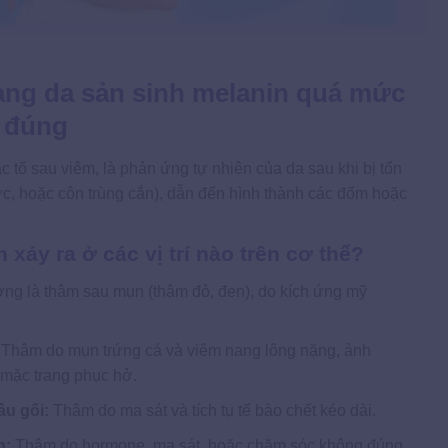
rạng da sản sinh melanin quá mức
ý đúng
c tố sau viêm, là phản ứng tự nhiên của da sau khi bị tổn
c, hoặc côn trùng cắn), dẫn đến hình thành các đốm hoặc
 xảy ra ở các vị trí nào trên cơ thể?
g là thâm sau mụn (thâm đỏ, đen), do kích ứng mỹ
Thâm do mụn trứng cá và viêm nang lông nặng, ảnh
mặc trang phục hở.
ầu gối:
Thâm do ma sát và tích tụ tế bào chết kéo dài.
n:
Thâm do hormone, ma sát, hoặc chăm sóc không đúng