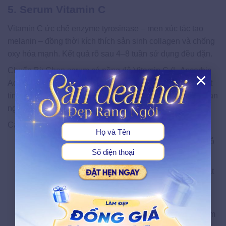
5. Serum Vitamin C
Vitamin C ức chế enzyme tyrosinase – men xúc tác tạo
melanin – đồng thời kích thích sản sinh collagen và chống
oxy hóa mạnh. Kết quả rõ sau 4–8 tuần sử dụng đều đặn.
Chuẩn Bị: Chọn serum có nồng độ Vitamin C (L-Ascorbic
×
Acid) từ 10%–20%. Bảo quản trong tủ lạnh để duy trì hoạt
X
tính. Luôn dùng kem chống nắng SPF 50+ khi ra ngoài ban
ngày.
Các Bước Thực Hiện:
Bước 1: Làm sạch mặt bằng sữa rửa mặt dịu nhẹ, vỗ
khô da.
Bước 2: Thoa 2–3 giọt serum Vitamin C lên toàn mặt
hoặc vùng thâm, massage nhẹ nhàng.
Bước 3: Đợi 2–3 phút cho serum thấm, sau đó thoa
kem dưỡng ẩm. Tần suất: Dùng mỗi sáng, trước kem