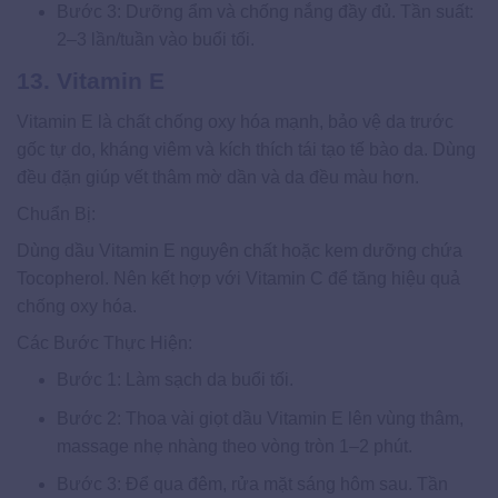
Bước 3: Dưỡng ẩm và chống nắng đầy đủ. Tần suất:
2–3 lần/tuần vào buổi tối.
13. Vitamin E
Vitamin E là chất chống oxy hóa mạnh, bảo vệ da trước
gốc tự do, kháng viêm và kích thích tái tạo tế bào da. Dùng
đều đặn giúp vết thâm mờ dần và da đều màu hơn.
Chuẩn Bị:
Dùng dầu Vitamin E nguyên chất hoặc kem dưỡng chứa
Tocopherol. Nên kết hợp với Vitamin C để tăng hiệu quả
chống oxy hóa.
Các Bước Thực Hiện:
Bước 1: Làm sạch da buổi tối.
Bước 2: Thoa vài giọt dầu Vitamin E lên vùng thâm,
massage nhẹ nhàng theo vòng tròn 1–2 phút.
Bước 3: Để qua đêm, rửa mặt sáng hôm sau. Tần