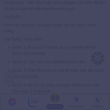
Pentacyclic – kích thích sản sinh collagen, cải thiện độ đàn
hồi da và làm mờ vết thâm theo thời gian.
Chuẩn Bị:
Chọn rau má tươi, rửa sạch nhiều lần với nước muối
loãng.
Các Bước Thực Hiện:
Bước 1: Rửa sạch rau má và xay nhuyễn để thu
được hỗn hợp mịn.
Bước 2: Làm sạch da mặt bằng nước ấm.
Bước 3: Đắp hỗn hợp rau má lên toàn mặt, tập trung
vào vùng thâm.
Bước 4: Để 15–20 phút, rửa sạch bằng nước mát.
Tần suất: 3–4 lần/tuần.
16. Nha Đam
Flash Sale
Chi nhánh
Hotline
Nha đam chứa Aloin, Emodin, Acemannan và các Vitamin