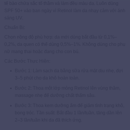
tế bào chứa sắc tố thâm và làm đều màu da. Luôn dùng
SPF 50+ vào ban ngày vì Retinol làm da nhạy cảm với ánh
sáng UV.
Chuẩn Bị:
Chọn nồng độ phù hợp: da mới dùng bắt đầu từ 0,1%–
0,2%, da quen có thể dùng 0,5%–1%. Không dùng cho phụ
nữ mang thai hoặc đang cho con bú.
Các Bước Thực Hiện:
Bước 1: Làm sạch da bằng sữa rửa mặt dịu nhẹ, đợi
3–5 phút cho da khô hoàn toàn.
Bước 2: Thoa một lớp mỏng Retinol lên vùng thâm,
massage nhẹ để dưỡng chất thấm sâu.
Bước 3: Thoa kem dưỡng ẩm để giảm tình trạng khô,
bong tróc. Tần suất: Bắt đầu 1 lần/tuần, tăng dần lên
2–3 lần/tuần khi da đã thích ứng.