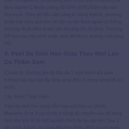
Điện di vitamin C dùng dòng điện vi mô (microcurrent) để
đưa vitamin C thuần (nồng độ 10%–20%) thấm sâu vào
lớp hạ bì. Theo dữ liệu lâm sàng từ hãng thiết bị, phương
pháp này hiệu quả hơn 40 lần so với thoa ngoài da thông
thường. Buổi điện di kéo dài khoảng 20–30 phút. Thường
kết hợp sau liệu trình hoặc peel để tối ưu dưỡng chất phục
hồi.
4. Peel Da Sinh Học Giúp Thay Mới Làn
Da Thâm Sạm
Chuẩn Bị: Dưỡng ẩm da đầy đủ 1 tuần trước khi peel.
Không cạo râu hay tẩy lông vùng điều trị trong vòng 48 giờ
trước.
Các Bước Thực Hiện:
Peel da sinh học dùng hỗn hợp axit hữu cơ (AHA,
Mandelic Acid, Kojic Acid) ở nồng độ chuyên sâu để bong
tách lớp sắc tố bề mặt và kích thích tái tạo da mới. Sau 1
liệu trình 3 buổi, da sáng đều hơn 60%–80% so với trước