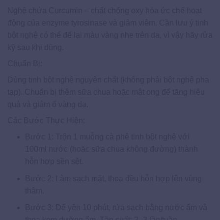
Nghệ chứa Curcumin – chất chống oxy hóa ức chế hoạt
động của enzyme tyrosinase và giảm viêm. Cần lưu ý tinh
bột nghệ có thể để lại màu vàng nhẹ trên da, vì vậy hãy rửa
kỹ sau khi dùng.
Chuẩn Bị:
Dùng tinh bột nghệ nguyên chất (không phải bột nghệ pha
tạp). Chuẩn bị thêm sữa chua hoặc mật ong để tăng hiệu
quả và giảm ố vàng da.
Các Bước Thực Hiện:
Bước 1: Trộn 1 muỗng cà phê tinh bột nghệ với
100ml nước (hoặc sữa chua không đường) thành
hỗn hợp sền sệt.
Bước 2: Làm sạch mặt, thoa đều hỗn hợp lên vùng
thâm.
Bước 3: Để yên 10 phút, rửa sạch bằng nước ấm và
thoa kem dưỡng ẩm. Tần suất: 2–3 lần/tuần.