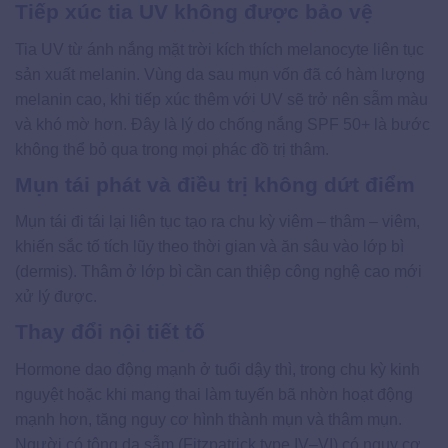
Tiếp xúc tia UV không được bảo vệ
Tia UV từ ánh nắng mặt trời kích thích melanocyte liên tục
sản xuất melanin. Vùng da sau mụn vốn đã có hàm lượng
melanin cao, khi tiếp xúc thêm với UV sẽ trở nên sẫm màu
và khó mờ hơn. Đây là lý do chống nắng SPF 50+ là bước
không thể bỏ qua trong mọi phác đồ trị thâm.
Mụn tái phát và điều trị không dứt điểm
Mụn tái đi tái lại liên tục tạo ra chu kỳ viêm – thâm – viêm,
khiến sắc tố tích lũy theo thời gian và ăn sâu vào lớp bì
(dermis). Thâm ở lớp bì cần can thiệp công nghệ cao mới
xử lý được.
Thay đổi nội tiết tố
Hormone dao động mạnh ở tuổi dậy thì, trong chu kỳ kinh
nguyệt hoặc khi mang thai làm tuyến bã nhờn hoạt động
mạnh hơn, tăng nguy cơ hình thành mụn và thâm mụn.
Người có tông da sẫm (Fitzpatrick type IV–VI) có nguy cơ