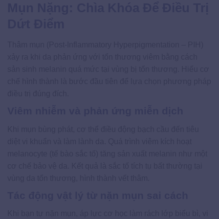
Mụn Nặng: Chìa Khóa Để Điều Trị
Dứt Điểm
Thâm mụn (Post-Inflammatory Hyperpigmentation – PIH)
xảy ra khi da phản ứng với tổn thương viêm bằng cách
sản sinh melanin quá mức tại vùng bị tổn thương. Hiểu cơ
chế hình thành là bước đầu tiên để lựa chọn phương pháp
điều trị đúng đích.
Viêm nhiễm và phản ứng miễn dịch
Khi mụn bùng phát, cơ thể điều động bạch cầu đến tiêu
diệt vi khuẩn và làm lành da. Quá trình viêm kích hoạt
melanocyte (tế bào sắc tố) tăng sản xuất melanin như một
cơ chế bảo vệ da. Kết quả là sắc tố tích tụ bất thường tại
vùng da tổn thương, hình thành vết thâm.
Tác động vật lý từ nặn mụn sai cách
Khi bạn tự nặn mụn, áp lực cơ học làm rách lớp biểu bì, vi