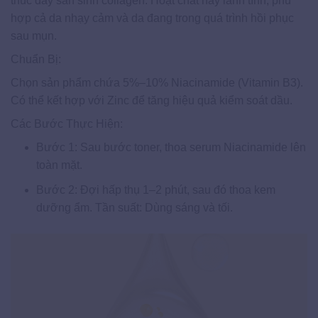
thúc đẩy sản sinh collagen. Hoạt chất này lành tính, phù
hợp cả da nhạy cảm và da đang trong quá trình hồi phục
sau mụn.
Chuẩn Bị:
Chọn sản phẩm chứa 5%–10% Niacinamide (Vitamin B3).
Có thể kết hợp với Zinc để tăng hiệu quả kiểm soát dầu.
Các Bước Thực Hiện:
Bước 1: Sau bước toner, thoa serum Niacinamide lên
toàn mặt.
Bước 2: Đợi hấp thụ 1–2 phút, sau đó thoa kem
dưỡng ẩm. Tần suất: Dùng sáng và tối.