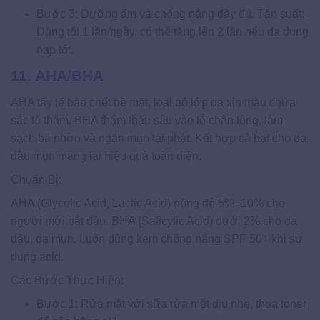
Bước 3: Dưỡng ẩm và chống nắng đầy đủ. Tần suất:
Dùng tối 1 lần/ngày, có thể tăng lên 2 lần nếu da dung
nạp tốt.
11. AHA/BHA
AHA tẩy tế bào chết bề mặt, loại bỏ lớp da xỉn màu chứa
sắc tố thâm. BHA thẩm thấu sâu vào lỗ chân lông, làm
sạch bã nhờn và ngăn mụn tái phát. Kết hợp cả hai cho da
dầu mụn mang lại hiệu quả toàn diện.
Chuẩn Bị:
AHA (Glycolic Acid, Lactic Acid) nồng độ 5%–10% cho
người mới bắt đầu. BHA (Salicylic Acid) dưới 2% cho da
dầu, da mụn. Luôn dùng kem chống nắng SPF 50+ khi sử
dụng acid.
Các Bước Thực Hiện:
Bước 1: Rửa mặt với sữa rửa mặt dịu nhẹ, thoa toner