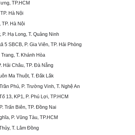
 Hưng, TP.HCM
 TP. Hà Nội
 TP. Hà Nội
 P. Hạ Long, T. Quảng Ninh
 5 SBCB, P. Gia Viên, TP. Hải Phòng
 Trang, T. Khánh Hòa
. Hải Châu, TP. Đà Nẵng
ôn Ma Thuột, T. Đắk Lắk
rần Phú, P. Trường Vinh, T. Nghệ An
ổ 13, KP1, P. Phú Lợi, TP.HCM
. Trấn Biên, TP. Đồng Nai
hĩa, P. Vũng Tàu, TP.HCM
Thủy, T. Lâm Đồng