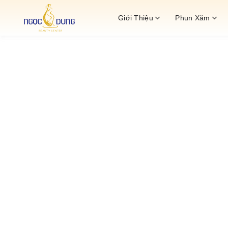
Bỏ
Giới Thiệu
Phun Xăm
qua
nội
dung