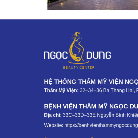
HỆ THỐNG THẨM MỸ VIỆN NG
Thẩm Mỹ Viện:
32–34–36 Ba Tháng Hai, 
BỆNH VIỆN THẨM MỸ NGỌC D
Địa chỉ:
33C–33D–33E Nguyễn Bỉnh Khiêm
Website:
https://benhvienthammyngocdun