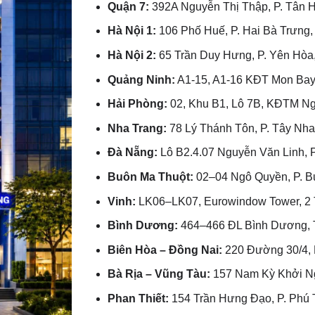
Quận 7:
392A Nguyễn Thị Thập, P. Tân
Hà Nội 1:
106 Phố Huế, P. Hai Bà Trưng,
Hà Nội 2:
65 Trần Duy Hưng, P. Yên Hòa,
Quảng Ninh:
A1-15, A1-16 KĐT Mon Bay,
Hải Phòng:
02, Khu B1, Lô 7B, KĐTM Ngã
Nha Trang:
78 Lý Thánh Tôn, P. Tây Nha
Đà Nẵng:
Lô B2.4.07 Nguyễn Văn Linh, P
Buôn Ma Thuột:
02–04 Ngô Quyền, P. Bu
Vinh:
LK06–LK07, Eurowindow Tower, 2 T
Bình Dương:
464–466 ĐL Bình Dương, T
Biên Hòa – Đồng Nai:
220 Đường 30/4, P
Bà Rịa – Vũng Tàu:
157 Nam Kỳ Khởi Ng
Phan Thiết:
154 Trần Hưng Đạo, P. Phú 