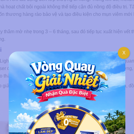
 hoạt chất bôi ngoài không thể tiếp cận đủ nồng độ điều trị. T
tổn thương hàng rào bảo vệ và tạo điều kiện cho mụn viêm mới 
hấy thâm mờ nhẹ trong 3 – 6 tháng, sau đó tiếp tục xuất hiện vết
ng.
i
X
ight) tác động chọn lọc lên sắc tố melanin theo nguyên lý quan
aser được hiệu chỉnh chính xác để melanin hấp thụ năng lượng,
o thải tự nhiên. Mô da xung quanh không bị tổn thương.
o giảm đến 80% sắc tố thâm ngay trong những buổi đầu tiên, đồ