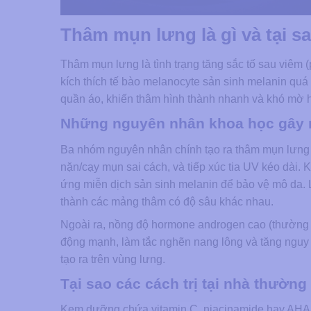
Thâm mụn lưng là gì và tại s
Thâm mụn lưng là tình trạng tăng sắc tố sau viêm (
kích thích tế bào melanocyte sản sinh melanin qu
quần áo, khiến thâm hình thành nhanh và khó mờ h
Những nguyên nhân khoa học gây 
Ba nhóm nguyên nhân chính tạo ra thâm mụn lưng
nặn/cạy mụn sai cách, và tiếp xúc tia UV kéo dài. 
ứng miễn dịch sản sinh melanin để bảo vệ mô da. L
thành các mảng thâm có độ sâu khác nhau.
Ngoài ra, nồng độ hormone androgen cao (thường g
động mạnh, làm tắc nghẽn nang lông và tăng nguy 
tạo ra trên vùng lưng.
Tại sao các cách trị tại nhà thườn
Kem dưỡng chứa vitamin C, niacinamide hay AHA/B