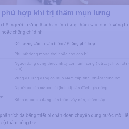
phù hợp khi trị thâm mụn lưng
 hết người trưởng thành có tình trạng thâm sau mụn ở vùng lư
g hoặc chống chỉ định.
Đối tượng cần tư vấn thêm / Không phù hợp
Phụ nữ đang mang thai hoặc cho con bú
Người đang dùng thuốc nhạy cảm ánh sáng (tetracycline, retino
cao)
Vùng da lưng đang có mụn viêm cấp tính, nhiễm trùng hở
Người có tiền sử sẹo lồi (keloid) cần đánh giá riêng
 phù
Bệnh ngoài da đang tiến triển: vảy nến, chàm cấp
ân tích da bằng thiết bị chẩn đoán chuyên dụng trước mỗi liệu
độ thâm riêng biệt.