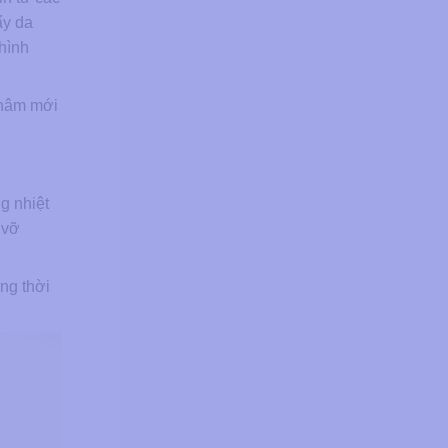
ẩy da
hình
 thâm mới
g nhiệt
 vỡ
ng thời