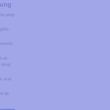
Dung
cho phép
 giảm
.
melanin
á vỡ
ơ bỏng
c acid,
chẽ để