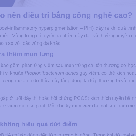
ao nên điều trị bằng công nghệ cao?
post-inflammatory hyperpigmentation – PIH), xảy ra khi quá trìn
á mức. Vùng lưng có tuyến bã nhờn dày đặc và thường xuyên cọ
ơn so với các vùng da khác.
ra thâm mụn lưng
 bao gồm: phản ứng viêm sau mụn trứng cá, tổn thương cơ học
Khi vi khuẩn
Propionibacterium acnes
gây viêm, cơ thể kích hoạ
ượng melanin dư thừa này lắng đọng tại lớp thượng bì và trung
ặp ở tuổi dậy thì hoặc hội chứng PCOS) kích thích tuyến bã n
cơ viêm mụn tái phát. Mỗi chu kỳ mụn viêm là một lần thâm m
g không hiệu quả dứt điểm
HA chỉ tác động đến lớp thượng bì nông. Trong khi đó, melani