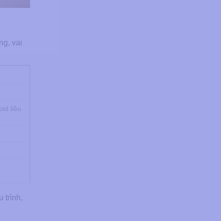
ng, vai
id liều
 trình,