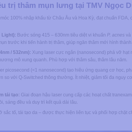
u trị thâm mụn lưng tại TMV Ngọc 
móc 100% nhập khẩu từ Châu Âu và Hoa Kỳ, đạt chuẩn FDA, 
 Light):
Bước sóng 415 – 630nm tiêu diệt vi khuẩn
P. acnes
và
n trước khi tiến hành trị thâm, giúp ngăn thâm mới hình thành
4nm / 532nm):
Xung laser cực ngắn (nanosecond) phá vỡ hạt 
 thương mô xung quanh. Phù hợp với thâm sâu, thâm lâu năm.
er picosecond (<1 nanosecond) tạo hiệu ứng quang cơ học, ph
n so với Q-Switched thông thường. Ít nhiệt, giảm tối đa nguy c
 tái tạo:
Giai đoạn hậu laser cung cấp các hoạt chất tranexami
, sáng đều và duy trì kết quả dài lâu.
 sắc tố, tái tạo da – được thực hiện liên tục và phối hợp chặt 