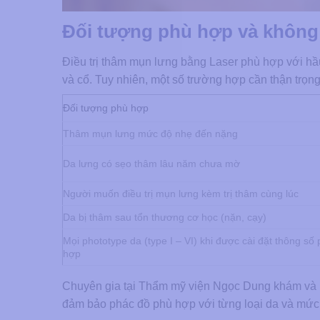
Đối tượng phù hợp và không 
Điều trị thâm mụn lưng bằng Laser phù hợp với hầu
và cổ. Tuy nhiên, một số trường hợp cần thận trọn
Đối tượng phù hợp
Thâm mụn lưng mức độ nhẹ đến nặng
Da lưng có sẹo thâm lâu năm chưa mờ
Người muốn điều trị mụn lưng kèm trị thâm cùng lúc
Da bị thâm sau tổn thương cơ học (nặn, cạy)
Mọi phototype da (type I – VI) khi được cài đặt thông số
hợp
Chuyên gia tại Thẩm mỹ viện Ngọc Dung khám và ph
đảm bảo phác đồ phù hợp với từng loại da và mức 