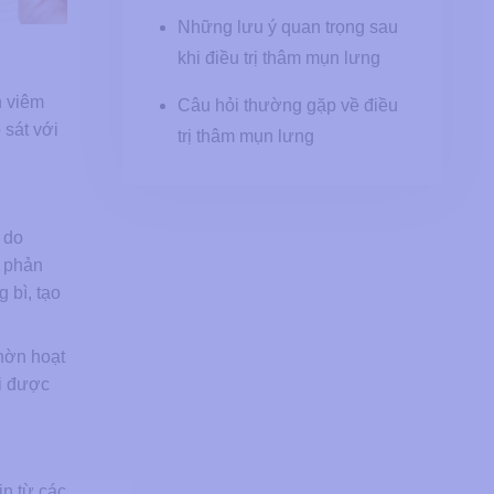
Những lưu ý quan trọng sau
khi điều trị thâm mụn lưng
h viêm
Câu hỏi thường gặp về điều
 sát với
trị thâm mụn lưng
 do
t phản
 bì, tạo
hờn hoạt
ới được
n từ các