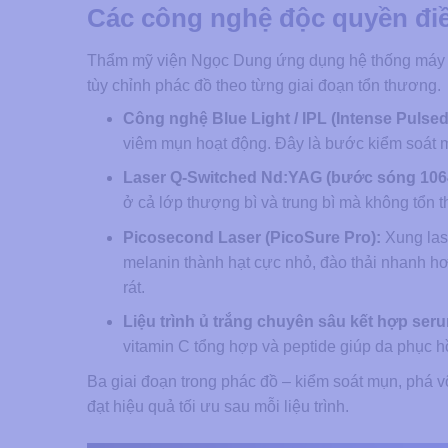
Các công nghệ độc quyền điề
Thẩm mỹ viện Ngọc Dung ứng dụng hệ thống máy 
tùy chỉnh phác đồ theo từng giai đoạn tổn thương.
Công nghệ Blue Light / IPL (Intense Pulsed
viêm mụn hoạt động. Đây là bước kiểm soát mụ
Laser Q-Switched Nd:YAG (bước sóng 106
ở cả lớp thượng bì và trung bì mà không tổn
Picosecond Laser (PicoSure Pro):
Xung las
melanin thành hạt cực nhỏ, đào thải nhanh hơ
rát.
Liệu trình ủ trắng chuyên sâu kết hợp serum
vitamin C tổng hợp và peptide giúp da phục hồi
Ba giai đoạn trong phác đồ – kiểm soát mụn, phá vỡ
đạt hiệu quả tối ưu sau mỗi liệu trình.