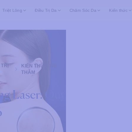
Triệt Lông
Điều Trị Da
Chăm Sóc Da
Kiến thức
 TRỊ
KIẾN THỨC TRỊ
THÂM
ng Laser: Quy
6