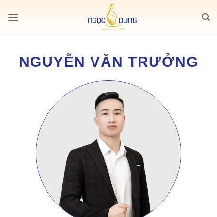
Bỏ
qua
nội
dung
NGUYỄN VĂN TRƯỞNG