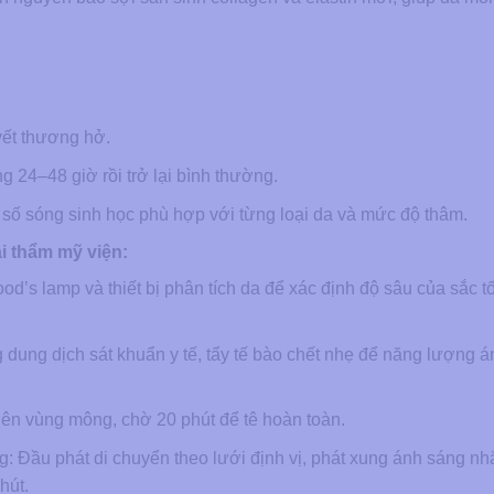
.
vết thương hở.
g 24–48 giờ rồi trở lại bình thường.
 số sóng sinh học phù hợp với từng loại da và mức độ thâm.
ại thẩm mỹ viện:
s lamp và thiết bị phân tích da để xác định độ sâu của sắc tố
dung dịch sát khuẩn y tế, tẩy tế bào chết nhẹ để năng lượng 
lên vùng mông, chờ 20 phút để tê hoàn toàn.
 Đầu phát di chuyển theo lưới định vị, phát xung ánh sáng n
hút.