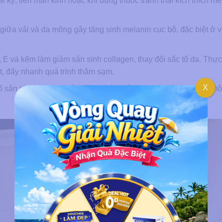
ai kỳ, tiền mãn kinh hoặc khi dùng thuốc tránh thai kích thích me
ục giữa vải và da mông gây tăng sinh melanin cục bộ, đặc biệt ở 
 E và kẽm làm giảm sản sinh collagen, thay đổi sắc tố da. Thự
iết, đẩy nhanh quá trình thâm sạm.
X
 tố sản sinh melanin bảo vệ da, gây thâm sạm tại các vùng da mô