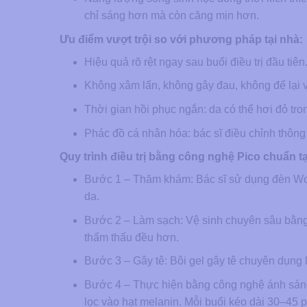
chỉ sáng hơn mà còn căng mịn hơn.
Ưu điểm vượt trội so với phương pháp tại nhà:
Hiệu quả rõ rệt ngay sau buổi điều trị đầu tiên
Không xâm lấn, không gây đau, không để lại 
Thời gian hồi phục ngắn: da có thể hơi đỏ tron
Phác đồ cá nhân hóa: bác sĩ điều chỉnh thông
Quy trình điều trị bằng công nghệ Pico chuẩn t
Bước 1 – Thăm khám: Bác sĩ sử dụng đèn Wood’
da.
Bước 2 – Làm sạch: Vệ sinh chuyên sâu bằng 
thẩm thấu đều hơn.
Bước 3 – Gây tê: Bôi gel gây tê chuyên dụng 
Bước 4 – Thực hiện bằng công nghệ ánh sáng:
lọc vào hạt melanin. Mỗi buổi kéo dài 30–45 p