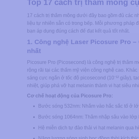
Top 17 cách trị thâm mông cự
17 cách trị thâm mông dưới đây bao gồm đủ các n
liệu tự nhiên sẵn có trong bếp. Mỗi phương pháp đ
bạn áp dụng đúng cách để đạt kết quả tốt nhất.
1. Công nghệ Laser Picosure Pro –
nhất
Picosure Pro (Picosecond) là công nghệ trị thâm
rộng rãi tại các thẩm mỹ viện công nghệ cao. Khá
sáng cực ngắn ở tốc độ picosecond (10⁻¹² giây), tạ
nhiệt, giúp phá vỡ hạt melanin thành vi hạt siêu 
Cơ chế hoạt động của Picosure Pro:
Bước sóng 532nm: Nhắm vào hắc sắc tố ở lớp
Bước sóng 1064nm: Thâm nhập sâu vào lớp hạ b
Hệ miễn dịch tự đào thải vi hạt melanin qua hệ
Năng lượng sóng sinh học đồng thời kích thíc