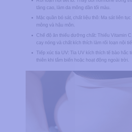
Rối loạn nội tiết tố: Thay đổi hormone trong th
tăng cao, làm da mông dần tối màu.
Mặc quần bó sát, chất liệu thô: Ma sát liên t
mông và hậu môn.
Chế độ ăn thiếu dưỡng chất: Thiếu Vitamin C,
cay nóng và chất kích thích làm rối loạn nội t
Tiếp xúc tia UV: Tia UV kích thích tế bào hắc
thiên khi tắm biển hoặc hoạt động ngoài trời.