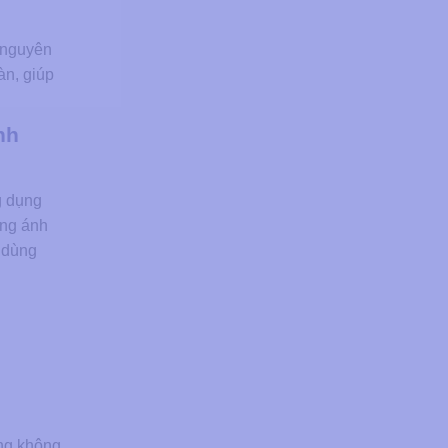
 nguyên
àn, giúp
nh
g dụng
ung ánh
ỉ dùng
ông không