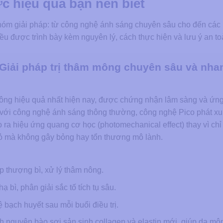
c hiệu quả bạn nên biết
hóm giải pháp: từ công nghệ ánh sáng chuyên sâu cho đến các
ều được trình bày kèm nguyên lý, cách thực hiện và lưu ý an to
 Giải pháp trị thâm mông chuyên sâu và nha
 mông hiệu quả nhất hiện nay, được chứng nhận lâm sàng và ứn
c với công nghệ ánh sáng thông thường, công nghệ Pico phát x
o ra hiệu ứng quang cơ học (photomechanical effect) thay vì ch
nhỏ mà không gây bỏng hay tổn thương mô lành.
 thượng bì, xử lý thâm nông.
ì, phân giải sắc tố tích tụ sâu.
 bạch huyết sau mỗi buổi điều trị.
h nguyên bào sợi sản sinh collagen và elastin mới, giúp da m