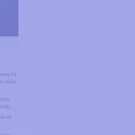
trong cơ
yên nhân
 kích
nhất.
xùi và