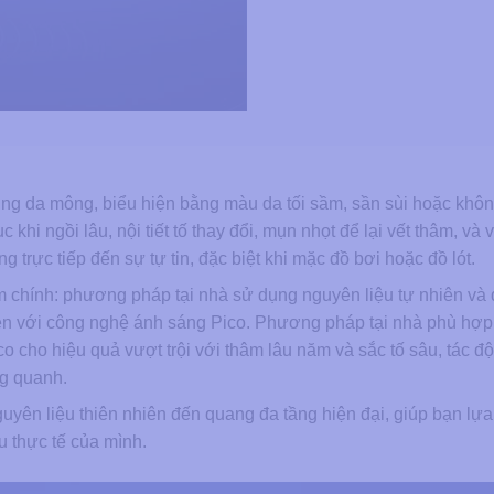
 vùng da mông, biểu hiện bằng màu da tối sầm, sần sùi hoặc khô
hi ngồi lâu, nội tiết tố thay đổi, mụn nhọt để lại vết thâm, và 
trực tiếp đến sự tự tin, đặc biệt khi mặc đồ bơi hoặc đồ lót.
m chính: phương pháp tại nhà sử dụng nguyên liệu tự nhiên v
n với công nghệ ánh sáng Pico. Phương pháp tại nhà phù hợp
 cho hiệu quả vượt trội với thâm lâu năm và sắc tố sâu, tác độ
g quanh.
uyên liệu thiên nhiên đến quang đa tầng hiện đại, giúp bạn lự
 thực tế của mình.