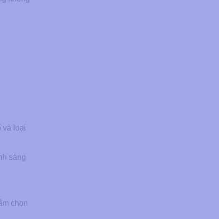
 và loại
ánh sáng
hắm chọn