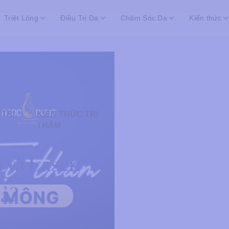
Triệt Lông
Điều Trị Da
Chăm Sóc Da
Kiến thức
 TRỊ
KIẾN THỨC TRỊ
THÂM
 và Laser:
uả?