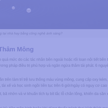
g tại nhà hay bằng công nghệ ánh sáng?
 Thâm Mông
 quá mức do các tác nhân bên ngoài hoặc rối loạn nội tiết bên 
ơng pháp điều trị phù hợp và ngăn ngừa thâm tái phát. 6 ngu
ân trên làm trì trệ lưu thông máu vùng mông, cung cấp oxy kém,
tài xế và học sinh ngồi liên tục trên 6 giờ/ngày có nguy cơ cao 
bã nhờn và vi khuẩn tích tụ bít tắc lỗ chân lông, khiến da sần 