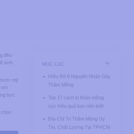
ng đều
vệ sinh
MỤC LỤC
Hiểu Rõ 6 Nguyên Nhân Gây
à dược mỹ
Thâm Mông
 với
ng trực
Top 17 cách trị thâm mông
cực hiệu quả bạn nên biết
a chọn
Địa Chỉ Trị Thâm Mông Uy
Tín, Chất Lượng Tại TPHCM