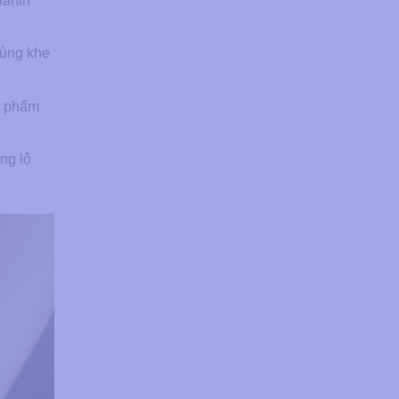
lanin
vùng khe
c phẩm
ng lộ