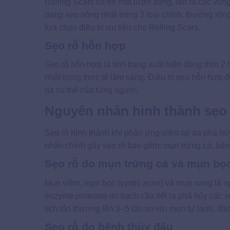
Rolling Scars có bề mặt lượn sóng, tạo ra các vùn
dạng sẹo nông nhất trong 3 loại chính, thường rộ
lựa chọn điều trị ưu tiên cho Rolling Scars.
Sẹo rỗ hỗn hợp
Sẹo rỗ hỗn hợp là tình trạng xuất hiện đồng thời 
nhất trong thực tế lâm sàng. Điều trị sẹo hỗn hợp 
da cụ thể của từng người.
Nguyên nhân hình thành sẹo 
Sẹo rỗ hình thành khi phản ứng viêm tại da phá hủ
nhân chính gây sẹo rỗ bao gồm: mụn trứng cá, bệnh
Sẹo rỗ do mụn trứng cá và mụn bọ
Mụn viêm, mụn bọc (cystic acne) và mụn nang là n
enzyme protease do bạch cầu tiết ra phá hủy các 
tích tổn thương lên 3–5 lần so với mụn tự lành, đ
Sẹo rỗ do bệnh thủy đậu