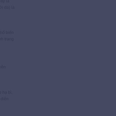
ây là
i da) là
phổ biến
nh trạng
yên
 hạ bì,
 diện