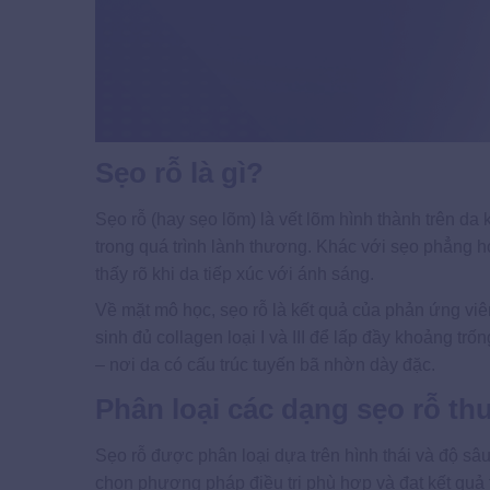
Sẹo rỗ là gì?
Sẹo rỗ (hay sẹo lõm) là vết lõm hình thành trên da 
trong quá trình lành thương. Khác với sẹo phẳng ho
thấy rõ khi da tiếp xúc với ánh sáng.
Về mặt mô học, sẹo rỗ là kết quả của phản ứng viêm
sinh đủ collagen loại I và III để lấp đầy khoảng tr
– nơi da có cấu trúc tuyến bã nhờn dày đặc.
Phân loại các dạng sẹo rỗ t
Sẹo rỗ được phân loại dựa trên hình thái và độ sâ
chọn phương pháp điều trị phù hợp và đạt kết quả 