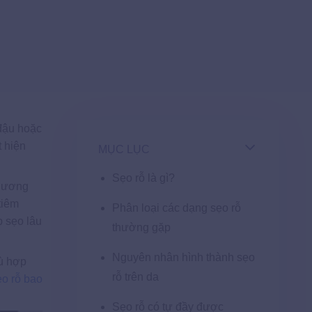
 đậu hoặc
t hiện
MỤC LỤC
Sẹo rỗ là gì?
phương
tiêm
Phân loại các dạng sẹo rỗ
p sẹo lâu
thường gặp
Nguyên nhân hình thành sẹo
hù hợp
rỗ trên da
sẹo rỗ bao
Sẹo rỗ có tự đầy được