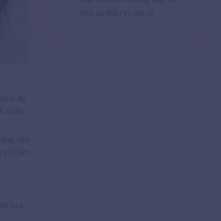
dịch vụ điều trị sẹo rỗ
 sinh đủ
hể nhận
không sản
án và cằm
 để lựa