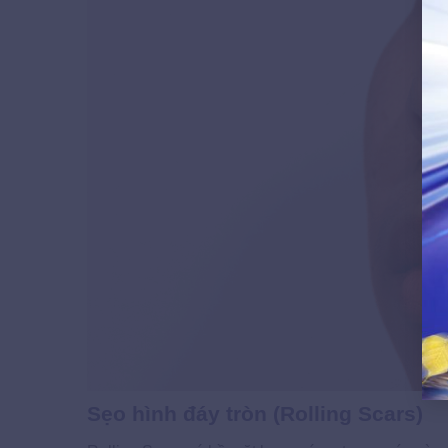
Sẹo hình đáy tròn (Rolling Scars)