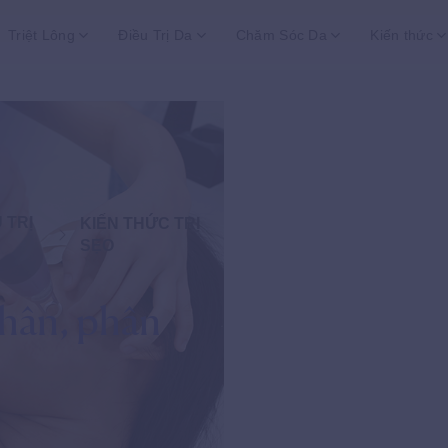
Triệt Lông
Điều Trị Da
Chăm Sóc Da
Kiến thức
 TRỊ
KIẾN THỨC TRỊ
SẸO
nhân, phân