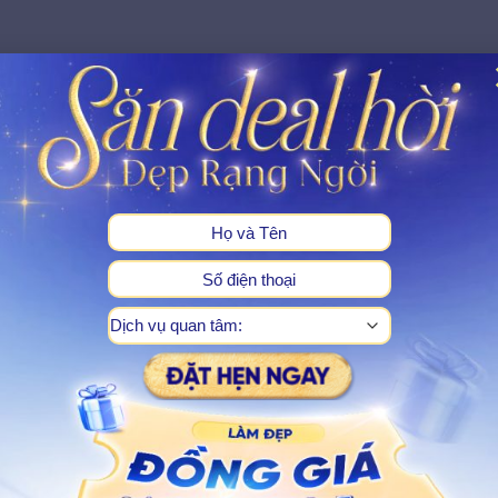
 hẹp (dưới 2mm) và kéo dài thẳng đứng đến lớp hạ bì hoặc mô 
ẹo rỗ nhẹ do mụn và khó điều trị nhất vì tổn thương cấu trúc 
 Fractional cho hiệu quả cao với dạng sẹo này.
s)
X
thẳng và đáy phẳng, tạo hình dáng giống hộp vuông hoặc chữ 
g tốt với công nghệ ánh sáng Fractional CO₂ và lăn kim
ích thích tái tạo collagen hiệu quả.