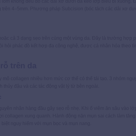
g lõm không đều do các dải xơ dưới da kéo lớp biểu bì xuống. Đ
ng trên 4–5mm. Phương pháp Subcision (bóc tách các dải xơ dướ
2 hoặc cả 3 dạng sẹo trên cùng một vùng da. Đây là trường hợp 
đòi hỏi phác đồ kết hợp đa công nghệ, được cá nhân hóa theo tì
rỗ trên da
y mô collagen nhiều hơn mức cơ thể có thể tái tạo. 3 nhóm ngu
 thủy đậu và các tác động vật lý từ bên ngoài.
c
guyên nhân hàng đầu gây sẹo rỗ nhẹ. Khi ổ viêm ăn sâu vào lớp
sợi collagen xung quanh. Hành động nặn mụn sai cách làm tăng
ặc biệt nguy hiểm với mụn bọc và mụn nang.