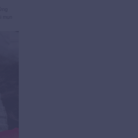
 ứng
ãi mụn