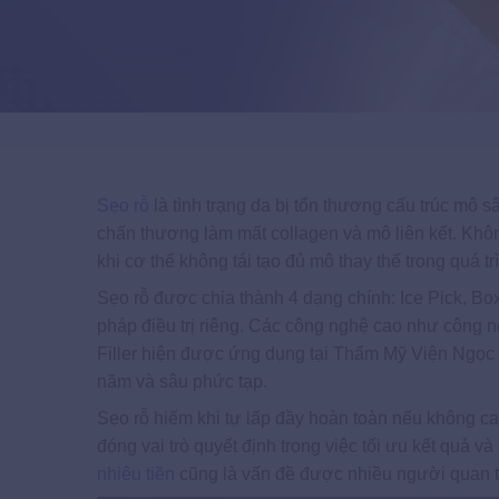
Sẹo rỗ
là tình trạng da bị tổn thương cấu trúc mô s
chấn thương làm mất collagen và mô liên kết. Khôn
khi cơ thể không tái tạo đủ mô thay thế trong quá t
Sẹo rỗ được chia thành 4 dạng chính: Ice Pick, Bo
pháp điều trị riêng. Các công nghệ cao như công n
Filler hiện được ứng dụng tại Thẩm Mỹ Viện Ngọc D
năm và sâu phức tạp.
Sẹo rỗ hiếm khi tự lấp đầy hoàn toàn nếu không ca
đóng vai trò quyết định trong việc tối ưu kết quả v
nhiêu tiền
cũng là vấn đề được nhiều người quan tâ