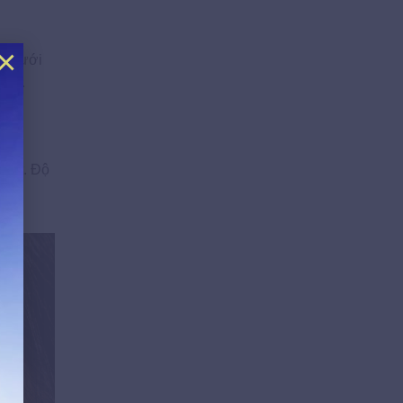
×
mỡ dưới
sâu.
nhật. Độ