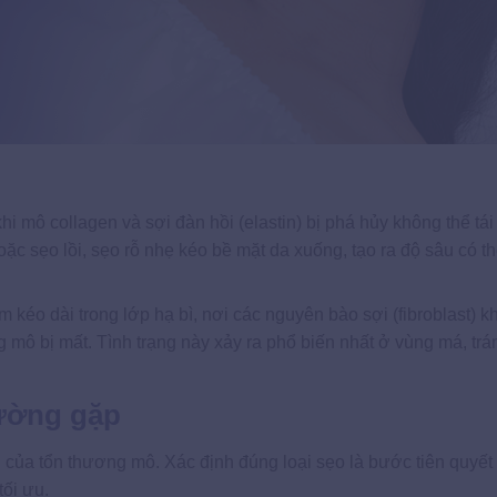
khi mô collagen và sợi đàn hồi (elastin) bị phá hủy không thể tái
ặc sẹo lồi, sẹo rỗ nhẹ kéo bề mặt da xuống, tạo ra độ sâu có t
 kéo dài trong lớp hạ bì, nơi các nguyên bào sợi (fibroblast) 
ống mô bị mất. Tình trạng này xảy ra phổ biến nhất ở vùng má, tr
hường gặp
u của tổn thương mô. Xác định đúng loại sẹo là bước tiên quyết
tối ưu.