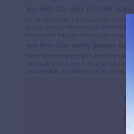
Sẹo chân đáy nhọn (Ice Pick Scars)
Ice Pick Scars là dạng sẹo rỗ sâu nhất, có miệng
da. Loại sẹo này chiếm khoảng 60–70% trường hợp s
Phương pháp Subcision kết hợp quang đa tầng CO₂
Sẹo hình chân vuông (Boxcar Scar
Boxcar Scars có miệng rộng (2–4mm), thành đứng 
sâu dao động từ 0,1–0,5mm. Dạng sẹo này phản ứn
(microneedling) vì có diện tích mặt đáy đủ rộng để k