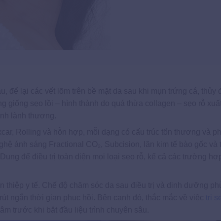
âu, để lại các vết lõm trên bề mặt da sau khi mụn trứng cá, thủy
g giống sẹo lồi – hình thành do quá thừa collagen – sẹo rỗ xuấ
rình lành thương.
xcar, Rolling và hỗn hợp, mỗi dạng có cấu trúc tổn thương và 
ghệ ánh sáng Fractional CO₂, Subcision, lăn kim tế bào gốc và 
ung để điều trị toàn diện mọi loại sẹo rỗ, kể cả các trường hợ
n thiệp y tế. Chế độ chăm sóc da sau điều trị và dinh dưỡng p
à rút ngắn thời gian phục hồi. Bên cạnh đó, thắc mắc về việc
trị 
m trước khi bắt đầu liệu trình chuyên sâu.