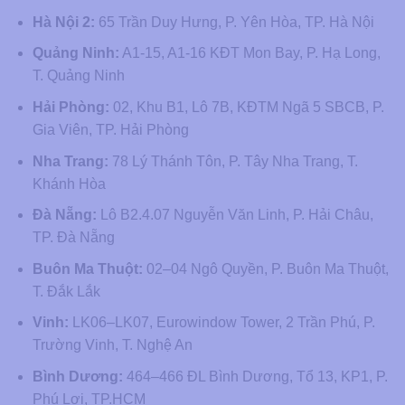
Hà Nội 2:
65 Trần Duy Hưng, P. Yên Hòa, TP. Hà Nội
Quảng Ninh:
A1-15, A1-16 KĐT Mon Bay, P. Hạ Long,
T. Quảng Ninh
Hải Phòng:
02, Khu B1, Lô 7B, KĐTM Ngã 5 SBCB, P.
Gia Viên, TP. Hải Phòng
Nha Trang:
78 Lý Thánh Tôn, P. Tây Nha Trang, T.
Khánh Hòa
Đà Nẵng:
Lô B2.4.07 Nguyễn Văn Linh, P. Hải Châu,
TP. Đà Nẵng
Buôn Ma Thuột:
02–04 Ngô Quyền, P. Buôn Ma Thuột,
T. Đắk Lắk
Vinh:
LK06–LK07, Eurowindow Tower, 2 Trần Phú, P.
Trường Vinh, T. Nghệ An
Bình Dương:
464–466 ĐL Bình Dương, Tổ 13, KP1, P.
Phú Lợi, TP.HCM