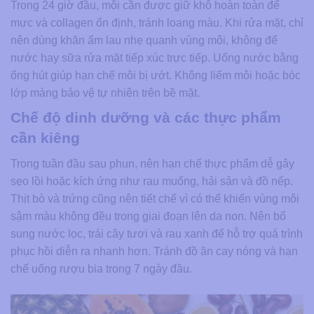
Trong 24 giờ đầu, môi cần được giữ khô hoàn toàn để
mực và collagen ổn định, tránh loang màu. Khi rửa mặt, chỉ
nên dùng khăn ẩm lau nhẹ quanh vùng môi, không để
nước hay sữa rửa mặt tiếp xúc trực tiếp. Uống nước bằng
ống hút giúp hạn chế môi bị ướt. Không liếm môi hoặc bóc
lớp màng bảo vệ tự nhiên trên bề mặt.
Chế độ dinh dưỡng và các thực phẩm
cần kiêng
Trong tuần đầu sau phun, nên hạn chế thực phẩm dễ gây
sẹo lồi hoặc kích ứng như rau muống, hải sản và đồ nếp.
Thịt bò và trứng cũng nên tiết chế vì có thể khiến vùng môi
sậm màu không đều trong giai đoạn lên da non. Nên bổ
sung nước lọc, trái cây tươi và rau xanh để hỗ trợ quá trình
phục hồi diễn ra nhanh hơn. Tránh đồ ăn cay nóng và hạn
chế uống rượu bia trong 7 ngày đầu.