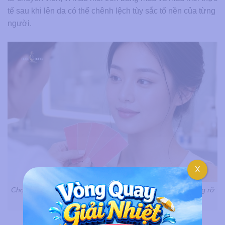
tế sau khi lên da có thể chênh lệch tùy sắc tố nền của từng
người.
X
Chọn màu phun môi chuẩn theo tone da để có thần thái rạng rỡ
hơn