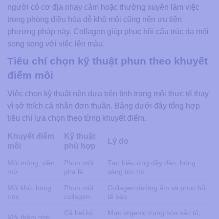
người có cơ địa nhạy cảm hoặc thường xuyên làm việc
trong phòng điều hòa dễ khô môi cũng nên ưu tiên
phương pháp này. Collagen giúp phục hồi cấu trúc da môi
song song với việc lên màu.
Tiêu chí chọn kỹ thuật phun theo khuyết
điểm môi
Việc chọn kỹ thuật nên dựa trên tình trạng môi thực tế thay
vì sở thích cá nhân đơn thuần. Bảng dưới đây tổng hợp
tiêu chí lựa chọn theo từng khuyết điểm.
Khuyết điểm
Kỹ thuật
Lý do
môi
phù hợp
Môi mỏng, viền
Phun môi
Tạo hiệu ứng đầy đặn, bóng
mờ
pha lê
sáng tức thì
Môi khô, bong
Phun môi
Collagen dưỡng ẩm và phục hồi
tróc
collagen
tế bào
Cả hai kỹ
Mực organic trung hòa sắc tố,
Môi thâm nhẹ