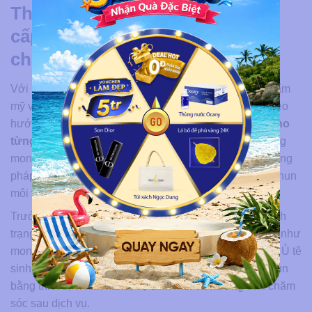
Thẩm mỹ viện Ngọc Dung cung
cấp dịch vụ phun xăm đẹp
chuyên nghiệp
Với hơn 28 năm hoạt động trong lĩnh vực làm đẹp, Thẩm
mỹ viện Ngọc Dung phát triển các dịch vụ phun môi theo
hướng
cá nhân hóa, tinh tế và ưu tiên sự an toàn cho
từng khách hàng
. Tùy vào nền môi, sắc tố và hiệu ứng
mong muốn, khách hàng có thể được tư vấn các phương
pháp như phun môi Collagen, phun môi Pha lê hoặc phun
môi vi chạm vi điểm.
Trước khi thực hiện, chuyên viên sẽ thăm khám, soi tình
trạng da môi và trao đổi kỹ về màu sắc, dáng môi cũng như
mong muốn cải thiện. Quy trình gồm các bước rõ ràng: Ủ tê
sinh học, định hình dáng môi theo tỷ lệ gương mặt, phun
bằng thiết bị vi kim nano, vệ sinh môi và hướng dẫn chăm
sóc sau dịch vụ.