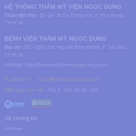
HỆ THỐNG THẨM MỸ VIỆN NGỌC DUNG
Thẩm Mỹ Viện:
32–34–36 Ba Tháng Hai, P. Hòa Hưng,
TP.HCM
BỆNH VIỆN THẨM MỸ NGỌC DUNG
Địa chỉ:
33C–33D–33E Nguyễn Bỉnh Khiêm, P. Sài Gòn,
TP.HCM
Website:
https://benhvienthammyngocdung.com
18006377 - *3232
info@ngocdung.com
Thời gian làm việc:
Thứ 2 - CN: Từ 9h - 20h
Về chúng tôi
Giới thiệu