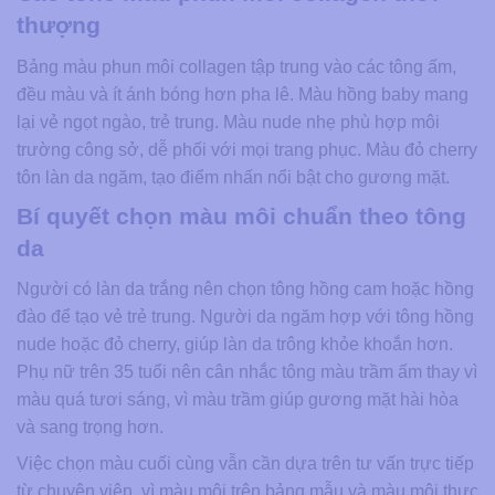
thượng
Bảng màu phun môi collagen tập trung vào các tông ấm,
đều màu và ít ánh bóng hơn pha lê. Màu hồng baby mang
lại vẻ ngọt ngào, trẻ trung. Màu nude nhẹ phù hợp môi
trường công sở, dễ phối với mọi trang phục. Màu đỏ cherry
tôn làn da ngăm, tạo điểm nhấn nổi bật cho gương mặt.
Bí quyết chọn màu môi chuẩn theo tông
da
Người có làn da trắng nên chọn tông hồng cam hoặc hồng
đào để tạo vẻ trẻ trung. Người da ngăm hợp với tông hồng
nude hoặc đỏ cherry, giúp làn da trông khỏe khoắn hơn.
Phụ nữ trên 35 tuổi nên cân nhắc tông màu trầm ấm thay vì
màu quá tươi sáng, vì màu trầm giúp gương mặt hài hòa
và sang trọng hơn.
Việc chọn màu cuối cùng vẫn cần dựa trên tư vấn trực tiếp
từ chuyên viên, vì màu môi trên bảng mẫu và màu môi thực