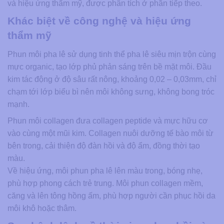
và hiệu ứng thẩm mỹ, được phân tích ở phần tiếp theo.
Khác biệt về công nghệ và hiệu ứng
thẩm mỹ
Phun môi pha lê sử dụng tinh thể pha lê siêu mịn trộn cùng
mực organic, tạo lớp phủ phản sáng trên bề mặt môi. Đầu
kim tác động ở độ sâu rất nông, khoảng 0,02 – 0,03mm, chỉ
chạm tới lớp biểu bì nên môi không sưng, không bong tróc
mạnh.
Phun môi collagen đưa collagen peptide và mực hữu cơ
vào cùng một mũi kim. Collagen nuôi dưỡng tế bào môi từ
bên trong, cải thiện độ đàn hồi và độ ẩm, đồng thời tạo
màu.
Về hiệu ứng, môi phun pha lê lên màu trong, bóng nhẹ,
phù hợp phong cách trẻ trung. Môi phun collagen mềm,
căng và lên tông hồng ấm, phù hợp người cần phục hồi da
môi khô hoặc thâm.