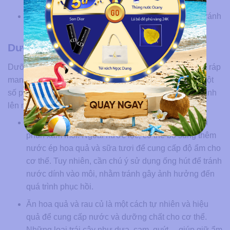
Trong suốt quá trình phục hồi sau phun môi, cần tránh
trang điểm, dùng son môi
Dưỡng ẩm
Dưỡng ẩm ngăn chặn tình trạng môi nhăn nheo và khô ráp
mang lại vẻ căng bóng và mịn màng cho đôi môi. Có một
số phương pháp cấp ẩm hiệu quả cho môi trong quá trình
lên màu sau khi phun môi mà bạn có thể áp dụng:
Tăng cường lượng nước uống hàng ngày sau khi
phun xăm môi. Ngoài nước lọc, có thể bổ sung thêm
nước ép hoa quả và sữa tươi để cung cấp độ ẩm cho
cơ thể. Tuy nhiên, cần chú ý sử dụng ống hút để tránh
nước dính vào môi, nhằm tránh gây ảnh hưởng đến
quá trình phục hồi.
Ăn hoa quả và rau củ là một cách tự nhiên và hiệu
quả để cung cấp nước và dưỡng chất cho cơ thể.
Những loại trái cây như dưa, cam, quýt,…giúp giữ ẩm