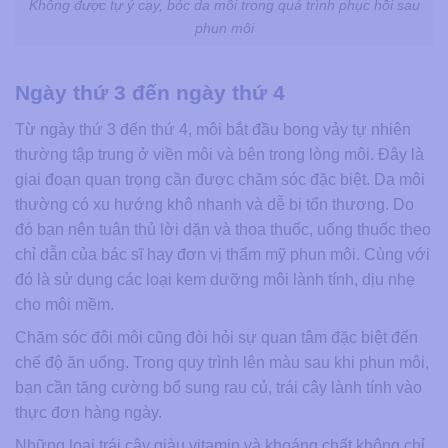
Không được tự ý cạy, bóc da môi trong quá trình phục hồi sau
phun môi
Ngày thứ 3 đến ngày thứ 4
Từ ngày thứ 3 đến thứ 4, môi bắt đầu bong vảy tự nhiên
thường tập trung ở viền môi và bên trong lòng môi. Đây là
giai đoạn quan trọng cần được chăm sóc đặc biệt. Da môi
thường có xu hướng khô nhanh và dễ bị tổn thương. Do
đó bạn nên tuân thủ lời dặn và thoa thuốc, uống thuốc theo
chỉ dẫn của bác sĩ hay đơn vị thẩm mỹ phun môi. Cùng với
đó là sử dụng các loại kem dưỡng môi lành tính, dịu nhẹ
cho môi mềm.
Chăm sóc đôi môi cũng đòi hỏi sự quan tâm đặc biệt đến
chế độ ăn uống. Trong quy trình lên màu sau khi phun môi,
bạn cần tăng cường bổ sung rau củ, trái cây lành tính vào
thực đơn hàng ngày.
Những loại trái cây giàu vitamin và khoáng chất không chỉ