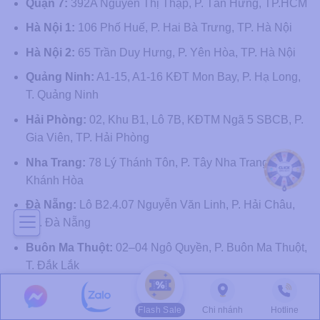
Quận 7:
392A Nguyễn Thị Thập, P. Tân Hưng, TP.HCM
Hà Nội 1:
106 Phố Huế, P. Hai Bà Trưng, TP. Hà Nội
Hà Nội 2:
65 Trần Duy Hưng, P. Yên Hòa, TP. Hà Nội
Quảng Ninh:
A1-15, A1-16 KĐT Mon Bay, P. Hạ Long,
T. Quảng Ninh
Hải Phòng:
02, Khu B1, Lô 7B, KĐTM Ngã 5 SBCB, P.
Gia Viên, TP. Hải Phòng
Nha Trang:
78 Lý Thánh Tôn, P. Tây Nha Trang, T.
Khánh Hòa
Đà Nẵng:
Lô B2.4.07 Nguyễn Văn Linh, P. Hải Châu,
TP. Đà Nẵng
Buôn Ma Thuột:
02–04 Ngô Quyền, P. Buôn Ma Thuột,
T. Đắk Lắk
Vinh:
LK06–LK07, Eurowindow Tower, 2 Trần Phú, P.
Trường Vinh, T. Nghệ An
Flash Sale
Chi nhánh
Hotline