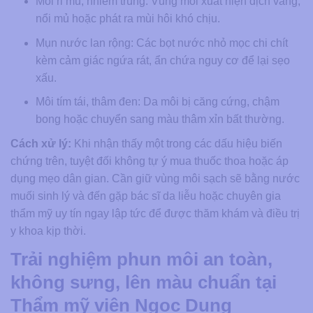
Môi rỉ mủ, nhiễm trùng:
Vùng môi xuất hiện dịch vàng,
nổi mủ hoặc phát ra mùi hôi khó chịu.
Mụn nước lan rộng:
Các bọt nước nhỏ mọc chi chít
kèm cảm giác ngứa rát, ẩn chứa nguy cơ để lại sẹo
xấu.
Môi tím tái, thâm đen:
Da môi bị căng cứng, chậm
bong hoặc chuyển sang màu thâm xỉn bất thường.
Cách xử lý:
Khi nhận thấy một trong các dấu hiệu biến
chứng trên, tuyệt đối không tự ý mua thuốc thoa hoặc áp
dụng mẹo dân gian. Cần giữ vùng môi sạch sẽ bằng nước
muối sinh lý và đến gặp bác sĩ da liễu hoặc chuyên gia
thẩm mỹ uy tín ngay lập tức để được thăm khám và điều trị
y khoa kịp thời.
Trải nghiệm phun môi an toàn,
không sưng, lên màu chuẩn tại
Thẩm mỹ viện Ngọc Dung