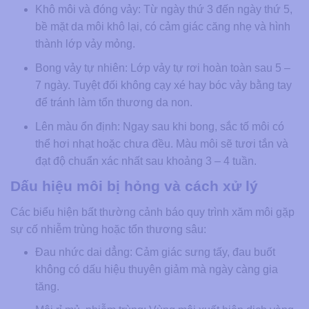
Khô môi và đóng vảy:
Từ ngày thứ 3 đến ngày thứ 5,
bề mặt da môi khô lại, có cảm giác căng nhẹ và hình
thành lớp vảy mỏng.
Bong vảy tự nhiên:
Lớp vảy tự rơi hoàn toàn sau 5 –
7 ngày. Tuyệt đối không cạy xé hay bóc vảy bằng tay
để tránh làm tổn thương da non.
Lên màu ổn định:
Ngay sau khi bong, sắc tố môi có
thể hơi nhạt hoặc chưa đều. Màu môi sẽ tươi tắn và
đạt độ chuẩn xác nhất sau khoảng 3 – 4 tuần.
Dấu hiệu môi bị hỏng và cách xử lý
Các biểu hiện bất thường cảnh báo quy trình xăm môi gặp
sự cố nhiễm trùng hoặc tổn thương sâu:
Đau nhức dai dẳng:
Cảm giác sưng tấy, đau buốt
không có dấu hiệu thuyên giảm mà ngày càng gia
tăng.