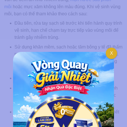
môi
hoặc mực xăm không lên màu đúng. Khi vệ sinh vùng
môi, bạn có thể tham khảo theo cách sau:
Đầu tiên, rửa tay sạch sẽ trước khi tiến hành quy trình
vệ sinh, hạn chế chạm tay trực tiếp vào vùng môi để
tránh gây nhiễm trùng.
Sử dụng khăn mềm, sạch hoặc tăm bông y tế đã thấm
X
nước muối sinh lý để nhẹ nhàng lau sạch vùng môi.
Đồng thời lựa chọn loại khăn giấy mềm mịn, không
sần sùi gây tổn thương môi.
Dùng nước muối súc miệng 2-3 lần mỗi ngày.
Cần kiêng đánh răng trong 5 ngày đầu tiên để tránh
gây tổn thương cho môi đang trong giai đoạn phục
hồi.
Khi môi bắt đầu bong vảy, có thể kết hợp tẩy da chết
bằng các sản phẩm dịu nhẹ, không có hạt gây tổn
thương vùng môi.