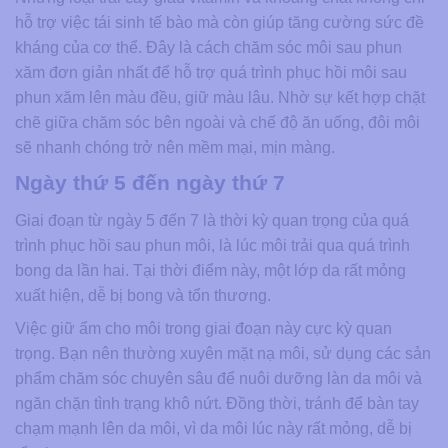
hỗ trợ việc tái sinh tế bào mà còn giúp tăng cường sức đề
kháng của cơ thể. Đây là cách chăm sóc môi sau phun
xăm đơn giản nhất để hỗ trợ quá trình phục hồi môi sau
phun xăm lên màu đều, giữ màu lâu. Nhờ sự kết hợp chặt
chẽ giữa chăm sóc bên ngoài và chế độ ăn uống, đôi môi
sẽ nhanh chóng trở nên mềm mại, mịn màng.
Ngày thứ 5 đến ngày thứ 7
Giai đoạn từ ngày 5 đến 7 là thời kỳ quan trọng của quá
trình phục hồi sau phun môi, là lúc môi trải qua quá trình
bong da lần hai. Tại thời điểm này, một lớp da rất mỏng
xuất hiện, dễ bị bong và tổn thương.
Việc giữ ẩm cho môi trong giai đoạn này cực kỳ quan
trọng. Bạn nên thường xuyên mặt nạ môi, sử dụng các sản
phẩm chăm sóc chuyên sâu để nuôi dưỡng làn da môi và
ngăn chặn tình trạng khô nứt. Đồng thời, tránh để bàn tay
chạm mạnh lên da môi, vì da môi lúc này rất mỏng, dễ bị