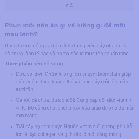
môi
Phun môi nên ăn gì và kiêng gì để môi
mau lành?
Dinh dưỡng đóng vai trò cốt lõi trong việc đẩy nhanh tốc
độ chữa lành tế bào và hỗ trợ sắc tố mực lên chuẩn tone.
Thực phẩm nên bổ sung:
Dứa và kiwi:
Chứa lượng lớn enzym bromelain giúp
giảm viêm, tăng kháng thể và thúc đẩy môi lên màu
tươi tắn.
Cà rốt, cà chua, dưa chuột:
Cung cấp dồi dào vitamin
A, K, B6 cùng chất chống oxy hóa giúp dưỡng da môi
mịn màng.
Trái cây họ cam quýt:
Nguồn vitamin C phong phú hỗ
trợ tái tạo collagen và giữ sắc tố môi căng mộng.