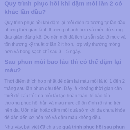
Quy trình phục hồi khi dặm môi lần 2 có
khác lần đầu?
Quy trình phục hồi khi dặm lại môi diễn ra tương tự lần đầu
nhưng thời gian lành thương nhanh hơn và mức độ sưng
đau giảm đáng kể. Do nền môi đã tích tụ sẵn sắc tố mực và
tổn thương kỹ thuật ở lần 2 ít hơn, lớp vảy thường mỏng
hơn và bong sạch chỉ sau 3 – 5 ngày.
Sau phun môi bao lâu thì có thể dặm lại
màu?
Thời điểm thích hợp nhất để dặm lại màu môi là từ 1 đến 2
tháng sau lần phun đầu tiên. Đây là khoảng thời gian cần
thiết để cấu trúc da môi tái tạo hoàn toàn, tế bào tổn
thương phục hồi hẳn và màu mực cũ ổn định rõ ràng trên
nền da. Uốn nắn hoặc dặm môi quá sớm khi da chưa khỏe
dễ dẫn đến xơ hóa mô và đậm màu không đều.
Như vậy, bài viết đã chia sẻ
quá trình phục hồi sau phun