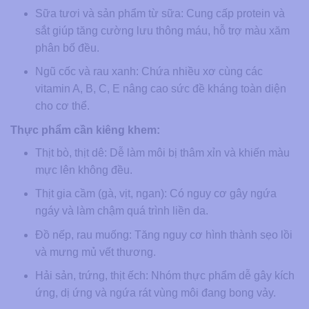
Sữa tươi và sản phẩm từ sữa:
Cung cấp protein và
sắt giúp tăng cường lưu thông máu, hỗ trợ màu xăm
phân bố đều.
Ngũ cốc và rau xanh:
Chứa nhiều xơ cùng các
vitamin A, B, C, E nâng cao sức đề kháng toàn diện
cho cơ thể.
Thực phẩm cần kiêng khem:
Thịt bò, thịt dê:
Dễ làm môi bị thâm xỉn và khiến màu
mực lên không đều.
Thịt gia cầm (gà, vịt, ngan):
Có nguy cơ gây ngứa
ngáy và làm chậm quá trình liền da.
Đồ nếp, rau muống:
Tăng nguy cơ hình thành sẹo lồi
và mưng mủ vết thương.
Hải sản, trứng, thịt ếch:
Nhóm thực phẩm dễ gây kích
ứng, dị ứng và ngứa rát vùng môi đang bong vảy.