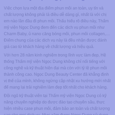
Việc chọn lựa một địa điểm phun môi an toàn, uy tín và
chất lượng không phải là điều dễ dàng gì, nhất là với chị
em nào lần đầu đi phun môi. Thấu hiểu rõ điều này, Thẩm
mỹ viện Ngọc Dung đem đến các dịch vụ phun môi như
Charm Baby, ủ nano căng bóng môi, phun môi collagen,…
Điểm chung của các dịch vụ này là đều nhận được đánh
giá cao từ khách hàng về chất lượng và hiệu quả.
Với hơn 28 năm kinh nghiệm trong lĩnh vực làm đẹp, Hệ
thống Thẩm mỹ viện Ngọc Dung không chỉ nổi tiếng với
công nghệ và kỹ thuật hiện đại mà còn với tỷ lệ phun môi
thành công cao. Ngọc Dung Beauty Center đã khẳng định
vị thế của mình, không ngừng cập nhật xu hướng mới nhất
để mang lại trải nghiệm làm đẹp tốt nhất cho khách hàng.
Đội ngũ kỹ thuật viên tại Thẩm mỹ viện Ngọc Dung có kỹ
năng chuyên nghiệp do được đào tạo chuyên sâu, thực
hiện nhiều case phun môi, đảm bảo an toàn và chất lượng
cao cho mọi dịch vụ. Mực xăm được Ngọc Dung sử dụng