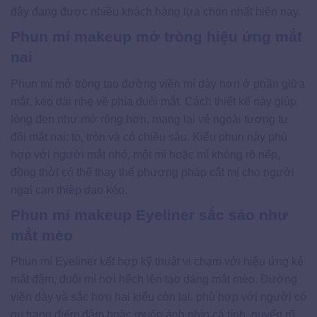
đây đang được nhiều khách hàng lựa chọn nhất hiện nay.
Phun mí makeup mở tròng hiệu ứng mắt
nai
Phun mí mở tròng tạo đường viền mí dày hơn ở phần giữa
mắt, kéo dài nhẹ về phía đuôi mắt. Cách thiết kế này giúp
lòng đen như mở rộng hơn, mang lại vẻ ngoài tương tự
đôi mắt nai: to, tròn và có chiều sâu. Kiểu phun này phù
hợp với người mắt nhỏ, một mí hoặc mí không rõ nếp,
đồng thời có thể thay thế phương pháp cắt mí cho người
ngại can thiệp dao kéo.
Phun mí makeup Eyeliner sắc sảo như
mắt mèo
Phun mí Eyeliner kết hợp kỹ thuật vi chạm với hiệu ứng kẻ
mắt đậm, đuôi mí hơi hếch lên tạo dáng mắt mèo. Đường
viền dày và sắc hơn hai kiểu còn lại, phù hợp với người có
gu trang điểm đậm hoặc muốn ánh nhìn cá tính, quyến rũ.