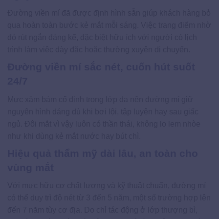
Đường viền mí đã được định hình sẵn giúp khách hàng bỏ
qua hoàn toàn bước kẻ mắt mỗi sáng. Việc trang điểm nhờ
đó rút ngắn đáng kể, đặc biệt hữu ích với người có lịch
trình làm việc dày đặc hoặc thường xuyên di chuyển.
Đường viền mí sắc nét, cuốn hút suốt
24/7
Mực xăm bám cố định trong lớp da nên đường mí giữ
nguyên hình dáng dù khi bơi lội, tập luyện hay sau giấc
ngủ. Đôi mắt vì vậy luôn có thần thái, không lo lem nhòe
như khi dùng kẻ mắt nước hay bút chì.
Hiệu quả thẩm mỹ dài lâu, an toàn cho
vùng mắt
Với mực hữu cơ chất lượng và kỹ thuật chuẩn, đường mí
có thể duy trì độ nét từ 3 đến 5 năm, một số trường hợp lên
đến 7 năm tùy cơ địa. Do chỉ tác động ở lớp thượng bì,