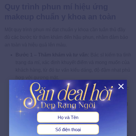
Quy trình phun mí hiệu ứng
makeup chuẩn y khoa an toàn
Một quy trình phun mí đạt chuẩn y khoa cần tuân thủ đầy
đủ các bước từ thăm khám đến hậu phun, nhằm đảm bảo
an toàn và hiệu quả lên màu.
Bước 1 – Thăm khám và tư vấn:
Bác sĩ kiểm tra tình
trạng da mí, xác định khuyết điểm và mong muốn của
khách hàng, từ đó tư vấn kiểu dáng, độ đậm nhạt phù
hợp với gương mặt.
×
Bước 2 – Vệ sinh và sát khuẩn:
Vùng mí mắt được
X
làm sạch bằng dung dịch sát khuẩn chuyên dụng
nhằm loại bỏ vi khuẩn, hạn chế nguy cơ nhiễm trùng
trong suốt quá trình thực hiện.
Bước 3 – Đo vẽ và định hình dáng mí:
Chuyên gia
phác thảo đường viền mí bằng chỉ kẻ mắt chuyên