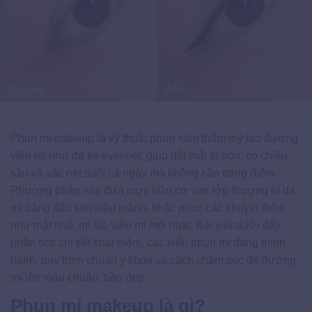
Phun mí makeup là kỹ thuật phun xăm thẩm mỹ tạo đường
viền mí như đã kẻ eyeliner, giúp đôi mắt to tròn, có chiều
sâu và sắc nét suốt cả ngày mà không cần trang điểm.
Phương pháp này đưa mực hữu cơ vào lớp thượng bì da
mí bằng đầu kim siêu mảnh, khắc phục các khuyết điểm
như mắt nhỏ, mí lót, viền mí mờ nhạt. Bài viết dưới đây
phân tích chi tiết khái niệm, các kiểu phun mí đang thịnh
hành, quy trình chuẩn y khoa và cách chăm sóc để đường
mí lên màu chuẩn, bền đẹp.
Phun mí makeup là gì?