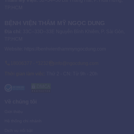
Thẩm Mỹ Viện:
32–34–36 Ba Tháng Hai, P. Hòa Hưng,
TP.HCM
BỆNH VIỆN THẨM MỸ NGỌC DUNG
Địa chỉ:
33C–33D–33E Nguyễn Bỉnh Khiêm, P. Sài Gòn,
TP.HCM
Website:
https://benhvienthammyngocdung.com
18006377 - *3232
info@ngocdung.com
Thời gian làm việc:
Thứ 2 - CN: Từ 9h - 20h
Về chúng tôi
Giới thiệu
Hệ thống chi nhánh
Dịch vụ nổi bật