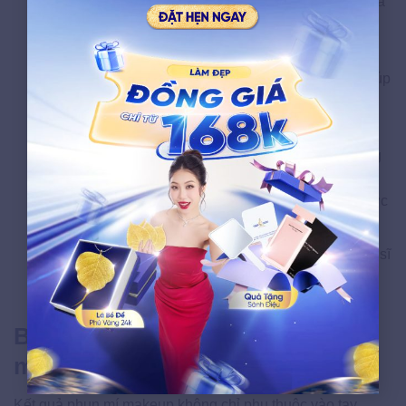
dụng theo tỷ lệ khuôn mặt, giúp thao tác phun diễn ra
chính xác.
Bước 4 – Ủ tê:
Kem hoặc thuốc tê chuyên dụng
được thoa lên vùng mí trong khoảng 15–20 phút, giúp
khách hàng cảm thấy dễ chịu, giảm cảm giác đau
trong lúc phun.
Bước 5 – Tiến hành phun mí:
Chuyên gia sử dụng
đầu kim nano siêu mảnh, đưa mực hữu cơ vào lớp
thượng bì theo đúng đường viền đã phác thảo. Bước
này thường kéo dài từ 40 đến 60 phút tùy dáng mí.
Bước 6 – Kiểm tra và hướng dẫn chăm sóc:
Bác sĩ
kiểm tra lại đường mí, vệ sinh vùng mắt lần cuối,
hướng dẫn chăm sóc tại nhà và hẹn lịch tái khám.
Bí quyết chăm sóc sau khi phun
mí makeup giúp lên màu chuẩn
Kết quả phun mí makeup không chỉ phụ thuộc vào tay