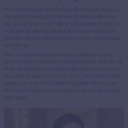
Phun mí makeup là kỹ thuật dùng đầu kim nano đưa mực
xăm vào lớp thượng bì da mí mắt, tạo đường viền mềm
mại, ôm sát chân mi như hiệu ứng kẻ eyeliner. Đường mí
được thiết kế đậm dần về phía đuôi mắt và nhạt dần về
phía đầu mắt, giúp dáng mắt trông tự nhiên, không lộ dấu
vết thẩm mỹ.
Khác với phun xăm truyền thống tác động sâu vào da,
phun mí makeup chỉ dừng ở lớp biểu bì nông. Nhờ vậy, kỹ
thuật này không ảnh hưởng đến dây thần kinh hay thị lực,
đồng thời rút ngắn thời gian hồi phục. Trước khi thực hiện,
chuyên gia sẽ đo vẽ tỷ lệ khuôn mặt, phác thảo dáng mí
phù hợp với từng đường nét gương mặt, sau đó mới tiến
hành phun.