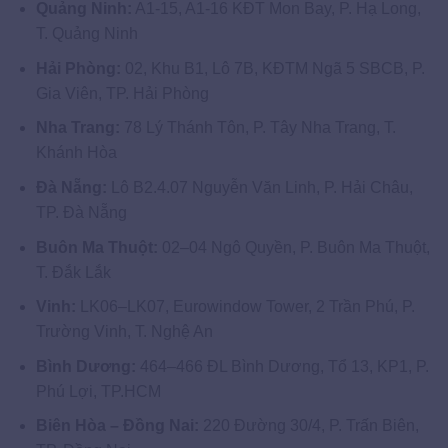
Quảng Ninh:
A1-15, A1-16 KĐT Mon Bay, P. Hạ Long,
T. Quảng Ninh
Hải Phòng:
02, Khu B1, Lô 7B, KĐTM Ngã 5 SBCB, P.
Gia Viên, TP. Hải Phòng
Nha Trang:
78 Lý Thánh Tôn, P. Tây Nha Trang, T.
Khánh Hòa
Đà Nẵng:
Lô B2.4.07 Nguyễn Văn Linh, P. Hải Châu,
TP. Đà Nẵng
Buôn Ma Thuột:
02–04 Ngô Quyền, P. Buôn Ma Thuột,
T. Đắk Lắk
Vinh:
LK06–LK07, Eurowindow Tower, 2 Trần Phú, P.
Trường Vinh, T. Nghệ An
Bình Dương:
464–466 ĐL Bình Dương, Tổ 13, KP1, P.
Phú Lợi, TP.HCM
Biên Hòa – Đồng Nai:
220 Đường 30/4, P. Trấn Biên,