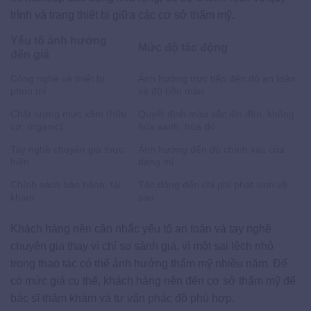
trình và trang thiết bị giữa các cơ sở thẩm mỹ.
Yếu tố ảnh hưởng
Mức độ tác động
đến giá
Công nghệ và thiết bị
Ảnh hưởng trực tiếp đến độ an toàn
phun mí
và độ bền màu
Chất lượng mực xăm (hữu
Quyết định màu sắc lên đều, không
cơ, organic)
hóa xanh, hóa đỏ
Tay nghề chuyên gia thực
Ảnh hưởng đến độ chính xác của
hiện
dáng mí
Chính sách bảo hành, tái
Tác động đến chi phí phát sinh về
khám
sau
Khách hàng nên cân nhắc yếu tố an toàn và tay nghề
chuyên gia thay vì chỉ so sánh giá, vì một sai lệch nhỏ
trong thao tác có thể ảnh hưởng thẩm mỹ nhiều năm. Để
có mức giá cụ thể, khách hàng nên đến cơ sở thẩm mỹ để
bác sĩ thăm khám và tư vấn phác đồ phù hợp.