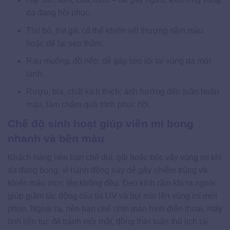
da đang hồi phục.
Thịt bò, thịt gà: có thể khiến vết thương sậm màu
hoặc để lại sẹo thâm.
Rau muống, đồ nếp: dễ gây sẹo lồi tại vùng da mới
lành.
Rượu, bia, chất kích thích: ảnh hưởng đến tuần hoàn
máu, làm chậm quá trình phục hồi.
Chế độ sinh hoạt giúp viền mí bong
nhanh và bền màu
Khách hàng nên hạn chế dụi, gãi hoặc bóc vảy vùng mí khi
da đang bong, vì hành động này dễ gây nhiễm trùng và
khiến màu mực lên không đều. Đeo kính râm khi ra ngoài
giúp giảm tác động của tia UV và bụi mịn lên vùng mí mới
phun. Ngoài ra, nên hạn chế nhìn màn hình điện thoại, máy
tính liên tục để tránh mỏi mắt, đồng thời tuân thủ lịch tái