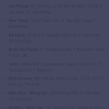
Hải Phòng:
02, Khu B1, Lô 7B, KĐTM Ngã 5 SBCB, P.
Gia Viên, TP. Hải Phòng
Nha Trang:
78 Lý Thánh Tôn, P. Tây Nha Trang, T.
Khánh Hòa
Đà Nẵng:
Lô B2.4.07 Nguyễn Văn Linh, P. Hải Châu,
TP. Đà Nẵng
Buôn Ma Thuột:
02–04 Ngô Quyền, P. Buôn Ma Thuột,
T. Đắk Lắk
Vinh:
LK06–LK07, Eurowindow Tower, 2 Trần Phú, P.
Trường Vinh, T. Nghệ An
Bình Dương:
464–466 ĐL Bình Dương, Tổ 13, KP1, P.
Phú Lợi, TP.HCM
Biên Hòa – Đồng Nai:
220 Đường 30/4, P. Trấn Biên,
TP. Đồng Nai
Bà Rịa – Vũng Tàu:
157 Nam Kỳ Khởi Nghĩa, P. Vũng