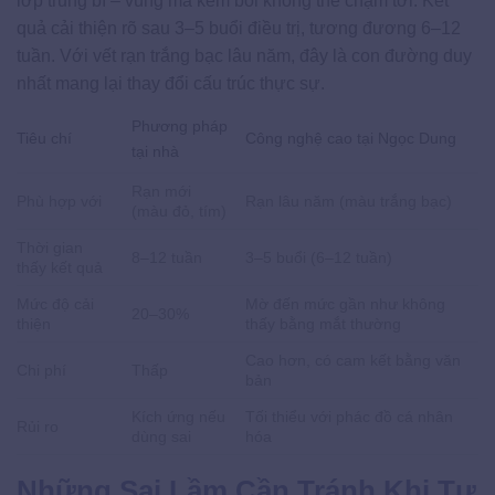
lớp trung bì – vùng mà kem bôi không thể chạm tới. Kết
quả cải thiện rõ sau 3–5 buổi điều trị, tương đương 6–12
tuần. Với vết rạn trắng bạc lâu năm, đây là con đường duy
nhất mang lại thay đổi cấu trúc thực sự.
Phương pháp
Tiêu chí
Công nghệ cao tại Ngọc Dung
tại nhà
Rạn mới
Phù hợp với
Rạn lâu năm (màu trắng bạc)
(màu đỏ, tím)
Thời gian
8–12 tuần
3–5 buổi (6–12 tuần)
thấy kết quả
Mức độ cải
Mờ đến mức gần như không
20–30%
thiện
thấy bằng mắt thường
Cao hơn, có cam kết bằng văn
Chi phí
Thấp
bản
Kích ứng nếu
Tối thiểu với phác đồ cá nhân
Rủi ro
dùng sai
hóa
Những Sai Lầm Cần Tránh Khi Tự