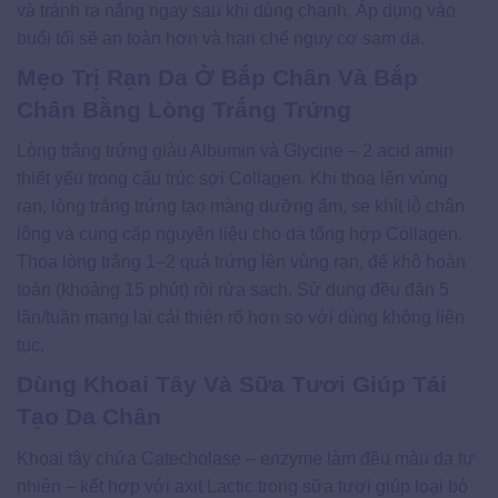
và tránh ra nắng ngay sau khi dùng chanh. Áp dụng vào
buổi tối sẽ an toàn hơn và hạn chế nguy cơ sạm da.
Mẹo Trị Rạn Da Ở Bắp Chân Và Bắp
Chân Bằng Lòng Trắng Trứng
Lòng trắng trứng giàu Albumin và Glycine – 2 acid amin
thiết yếu trong cấu trúc sợi Collagen. Khi thoa lên vùng
rạn, lòng trắng trứng tạo màng dưỡng ẩm, se khít lỗ chân
lông và cung cấp nguyên liệu cho da tổng hợp Collagen.
Thoa lòng trắng 1–2 quả trứng lên vùng rạn, để khô hoàn
toàn (khoảng 15 phút) rồi rửa sạch. Sử dụng đều đặn 5
lần/tuần mang lại cải thiện rõ hơn so với dùng không liên
tục.
Dùng Khoai Tây Và Sữa Tươi Giúp Tái
Tạo Da Chân
Khoai tây chứa Catecholase – enzyme làm đều màu da tự
nhiên – kết hợp với axit Lactic trong sữa tươi giúp loại bỏ