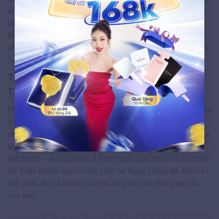
trung bì toàn diện. RF vi kim tạo ra các kênh dẫn nhiệt
trong lớp hạ bì, kích thích sản sinh Collagen loại mới thay
thế mô xơ hóa tại vùng rạn. Kết quả mang lại làn da bắp
chân mịn màng, đều màu và cải thiện đàn hồi tổng thể sau
3–5 buổi điều trị.
Trị Rạn Da Bắp Chân Dứt Điểm Bằng Kỹ
Thuật Chuyên Sâu Hiện Đại
Phác đồ điều trị rạn da chuyên sâu tại Ngọc Dung bao gồm
3 giai đoạn: thăm khám và đánh giá mức độ rạn, điều trị
chuyên sâu bằng thiết bị công nghệ cao, và chăm sóc phục
hồi sau liệu trình. Cam kết kết quả bằng văn bản và lưu
ảnh trước – sau (Before & After) giúp bạn theo dõi tiến trình
cải thiện khách quan nhất. Liên hệ Ngọc Dung để được tư
vấn phác đồ cá nhân hóa phù hợp với tình trạng rạn da
của bạn.