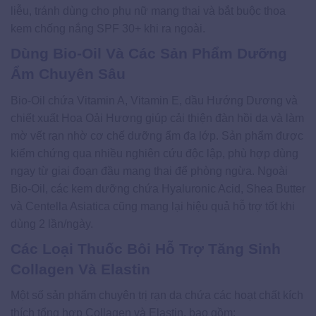
liễu, tránh dùng cho phụ nữ mang thai và bắt buộc thoa
kem chống nắng SPF 30+ khi ra ngoài.
Dùng Bio-Oil Và Các Sản Phẩm Dưỡng
Ẩm Chuyên Sâu
Bio-Oil chứa Vitamin A, Vitamin E, dầu Hướng Dương và
chiết xuất Hoa Oải Hương giúp cải thiện đàn hồi da và làm
mờ vết rạn nhờ cơ chế dưỡng ẩm đa lớp. Sản phẩm được
kiểm chứng qua nhiều nghiên cứu độc lập, phù hợp dùng
ngay từ giai đoạn đầu mang thai để phòng ngừa. Ngoài
Bio-Oil, các kem dưỡng chứa Hyaluronic Acid, Shea Butter
và Centella Asiatica cũng mang lại hiệu quả hỗ trợ tốt khi
dùng 2 lần/ngày.
Các Loại Thuốc Bôi Hỗ Trợ Tăng Sinh
Collagen Và Elastin
Một số sản phẩm chuyên trị rạn da chứa các hoạt chất kích
thích tổng hợp Collagen và Elastin, bao gồm: