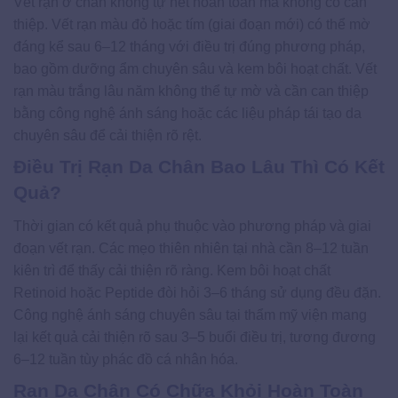
Vết rạn ở chân không tự hết hoàn toàn mà không có can
thiệp. Vết rạn màu đỏ hoặc tím (giai đoạn mới) có thể mờ
đáng kể sau 6–12 tháng với điều trị đúng phương pháp,
bao gồm dưỡng ẩm chuyên sâu và kem bôi hoạt chất. Vết
rạn màu trắng lâu năm không thể tự mờ và cần can thiệp
bằng công nghệ ánh sáng hoặc các liệu pháp tái tạo da
chuyên sâu để cải thiện rõ rệt.
Điều Trị Rạn Da Chân Bao Lâu Thì Có Kết
Quả?
Thời gian có kết quả phụ thuộc vào phương pháp và giai
đoạn vết rạn. Các mẹo thiên nhiên tại nhà cần 8–12 tuần
kiên trì để thấy cải thiện rõ ràng. Kem bôi hoạt chất
Retinoid hoặc Peptide đòi hỏi 3–6 tháng sử dụng đều đặn.
Công nghệ ánh sáng chuyên sâu tại thẩm mỹ viện mang
lại kết quả cải thiện rõ sau 3–5 buổi điều trị, tương đương
6–12 tuần tùy phác đồ cá nhân hóa.
Rạn Da Chân Có Chữa Khỏi Hoàn Toàn