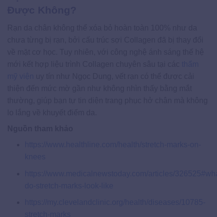
Được Không?
Rạn da chân không thể xóa bỏ hoàn toàn 100% như da
chưa từng bị rạn, bởi cấu trúc sợi Collagen đã bị thay đổi
về mặt cơ học. Tuy nhiên, với công nghệ ánh sáng thế hệ
mới kết hợp liệu trình Collagen chuyên sâu tại các
thẩm
mỹ viện
uy tín như Ngọc Dung, vết rạn có thể được cải
thiện đến mức mờ gần như không nhìn thấy bằng mắt
thường, giúp bạn tự tin diện trang phục hở chân mà không
lo lắng về khuyết điểm da.
Nguồn tham khảo
https://www.healthline.com/health/stretch-marks-on-
knees
https://www.medicalnewstoday.com/articles/326525#wha
do-stretch-marks-look-like
https://my.clevelandclinic.org/health/diseases/10785-
stretch-marks