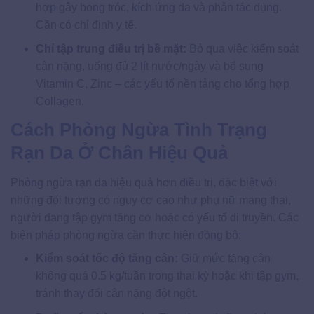
hợp gây bong tróc, kích ứng da và phản tác dụng.
Cần có chỉ định y tế.
Chỉ tập trung điều trị bề mặt:
Bỏ qua việc kiểm soát
cân nặng, uống đủ 2 lít nước/ngày và bổ sung
Vitamin C, Zinc – các yếu tố nền tảng cho tổng hợp
Collagen.
Cách Phòng Ngừa Tình Trạng
Rạn Da Ở Chân Hiệu Quả
Phòng ngừa rạn da hiệu quả hơn điều trị, đặc biệt với
những đối tượng có nguy cơ cao như phụ nữ mang thai,
người đang tập gym tăng cơ hoặc có yếu tố di truyền. Các
biện pháp phòng ngừa cần thực hiện đồng bộ:
Kiểm soát tốc độ tăng cân:
Giữ mức tăng cân
không quá 0.5 kg/tuần trong thai kỳ hoặc khi tập gym,
tránh thay đổi cân nặng đột ngột.