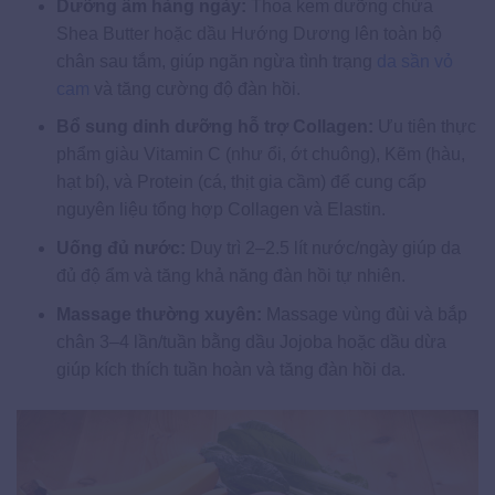
Dưỡng ẩm hàng ngày:
Thoa kem dưỡng chứa
Shea Butter hoặc dầu Hướng Dương lên toàn bộ
chân sau tắm, giúp ngăn ngừa tình trạng
da sần vỏ
cam
và tăng cường độ đàn hồi.
Bổ sung dinh dưỡng hỗ trợ Collagen:
Ưu tiên thực
phẩm giàu Vitamin C (như ổi, ớt chuông), Kẽm (hàu,
hạt bí), và Protein (cá, thịt gia cầm) để cung cấp
nguyên liệu tổng hợp Collagen và Elastin.
Uống đủ nước:
Duy trì 2–2.5 lít nước/ngày giúp da
đủ độ ẩm và tăng khả năng đàn hồi tự nhiên.
Massage thường xuyên:
Massage vùng đùi và bắp
chân 3–4 lần/tuần bằng dầu Jojoba hoặc dầu dừa
giúp kích thích tuần hoàn và tăng đàn hồi da.