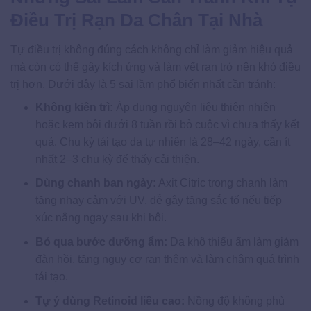
Điều Trị Rạn Da Chân Tại Nhà
Tự điều trị không đúng cách không chỉ làm giảm hiệu quả
mà còn có thể gây kích ứng và làm vết rạn trở nên khó điều
trị hơn. Dưới đây là 5 sai lầm phổ biến nhất cần tránh:
Không kiên trì:
Áp dụng nguyên liệu thiên nhiên
hoặc kem bôi dưới 8 tuần rồi bỏ cuộc vì chưa thấy kết
quả. Chu kỳ tái tạo da tự nhiên là 28–42 ngày, cần ít
nhất 2–3 chu kỳ để thấy cải thiện.
Dùng chanh ban ngày:
Axit Citric trong chanh làm
tăng nhạy cảm với UV, dễ gây tăng sắc tố nếu tiếp
xúc nắng ngay sau khi bôi.
Bỏ qua bước dưỡng ẩm:
Da khô thiếu ẩm làm giảm
đàn hồi, tăng nguy cơ rạn thêm và làm chậm quá trình
tái tạo.
Tự ý dùng Retinoid liều cao:
Nồng độ không phù