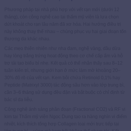
Phương pháp tại nhà phù hợp với vết rạn mới (dưới 12
tháng), còn công nghệ cao tại thẩm mỹ viện là lựa chọn
dứt khoát cho rạn lâu năm đã xơ hóa. Hai hướng điều trị
này không thay thế nhau – chúng phục vụ hai giai đoạn tổn
thương da khác nhau.
Các mẹo thiên nhiên như nha đam, nghệ vàng, dầu dừa
hay lòng trắng trứng hoạt động theo cơ chế cấp ẩm và hỗ
trợ tái tạo biểu bì nhẹ. Kết quả có thể nhận thấy sau 8–12
tuần kiên trì, nhưng giới hạn ở mức làm mờ khoảng 20–
30% độ rõ của vết rạn. Kem bôi chứa Retinoid 0,1% hay
Peptide (Matrixyl 3000) tác động sâu hơn vào lớp trung bì,
cần 3–6 tháng sử dụng đều đặn và bắt buộc có chỉ định từ
bác sĩ da liễu.
Công nghệ ánh sáng phân đoạn (Fractional CO2) và RF vi
kim tại Thẩm mỹ viện Ngọc Dung tạo ra hàng nghìn vi điểm
nhiệt, kích thích tổng hợp Collagen loại mới trực tiếp tại