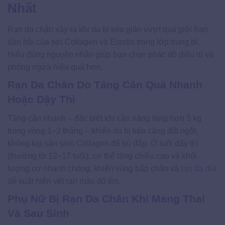
Nhất
Rạn da chân xảy ra khi da bị kéo giãn vượt quá giới hạn
đàn hồi của sợi Collagen và Elastin trong lớp trung bì.
Hiểu đúng nguyên nhân giúp bạn chọn phác đồ điều trị và
phòng ngừa hiệu quả hơn.
Rạn Da Chân Do Tăng Cân Quá Nhanh
Hoặc Dậy Thì
Tăng cân nhanh – đặc biệt khi cân nặng tăng hơn 5 kg
trong vòng 1–2 tháng – khiến da bị kéo căng đột ngột,
không kịp sản sinh Collagen để bù đắp. Ở tuổi dậy thì
(thường từ 12–17 tuổi), cơ thể tăng chiều cao và khối
lượng cơ nhanh chóng, khiến vùng bắp chân và
rạn da đùi
dễ xuất hiện vết rạn màu đỏ tím.
Phụ Nữ Bị Rạn Da Chân Khi Mang Thai
Và Sau Sinh