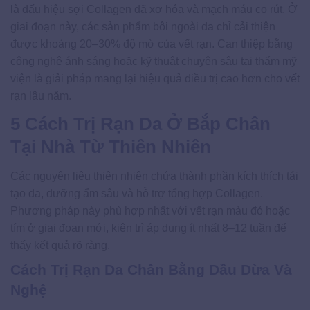
là dấu hiệu sợi Collagen đã xơ hóa và mạch máu co rút. Ở
giai đoạn này, các sản phẩm bôi ngoài da chỉ cải thiện
được khoảng 20–30% độ mờ của vết rạn. Can thiệp bằng
công nghệ ánh sáng hoặc kỹ thuật chuyên sâu tại thẩm mỹ
viện là giải pháp mang lại hiệu quả điều trị cao hơn cho vết
rạn lâu năm.
5 Cách Trị Rạn Da Ở Bắp Chân
Tại Nhà Từ Thiên Nhiên
Các nguyên liệu thiên nhiên chứa thành phần kích thích tái
tạo da, dưỡng ẩm sâu và hỗ trợ tổng hợp Collagen.
Phương pháp này phù hợp nhất với vết rạn màu đỏ hoặc
tím ở giai đoạn mới, kiên trì áp dụng ít nhất 8–12 tuần để
thấy kết quả rõ ràng.
Cách Trị Rạn Da Chân Bằng Dầu Dừa Và
Nghệ