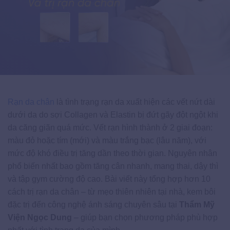
Rạn da chân
là tình trạng rạn da xuất hiện các vết nứt dài
dưới da do sợi Collagen và Elastin bị đứt gãy đột ngột khi
da căng giãn quá mức. Vết rạn hình thành ở 2 giai đoạn:
màu đỏ hoặc tím (mới) và màu trắng bạc (lâu năm), với
mức độ khó điều trị tăng dần theo thời gian. Nguyên nhân
phổ biến nhất bao gồm tăng cân nhanh, mang thai, dậy thì
và tập gym cường độ cao. Bài viết này tổng hợp hơn 10
cách trị rạn da chân – từ mẹo thiên nhiên tại nhà, kem bôi
đặc trị đến công nghệ ánh sáng chuyên sâu tại
Thẩm Mỹ
Viện Ngọc Dung
– giúp bạn chọn phương pháp phù hợp