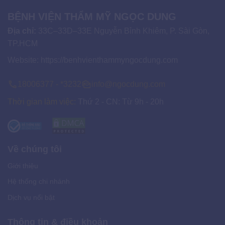
BỆNH VIỆN THẨM MỸ NGỌC DUNG
Địa chỉ:
33C–33D–33E Nguyễn Bỉnh Khiêm, P. Sài Gòn,
TP.HCM
Website:
https://benhvienthammyngocdung.com
18006377 - *3232
info@ngocdung.com
Thời gian làm việc:
Thứ 2 - CN: Từ 9h - 20h
Về chúng tôi
Giới thiệu
Hệ thống chi nhánh
Dịch vụ nổi bật
Thông tin & điều khoản