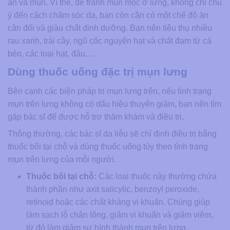
ăn và mụn. Vì thế, để tránh mụn mọc ở lưng, không chỉ chú
ý đến cách chăm sóc da, bạn còn cần có một chế độ ăn
cân đối và giàu chất dinh dưỡng. Bạn nên tiêu thụ nhiều
rau xanh, trái cây, ngũ cốc nguyên hạt và chất đạm từ cá
béo, các loại hạt, đậu,…
Dùng thuốc uống đặc trị mụn lưng
Bên cạnh các biện pháp trị mụn lưng trên, nếu tình trạng
mụn trên lưng không có dấu hiệu thuyên giảm, bạn nên tìm
gặp bác sĩ để được hỗ trợ thăm khám và điều trị.
Thông thường, các bác sĩ da liễu sẽ chỉ định điều trị bằng
thuốc bôi tại chỗ và dùng thuốc uống tùy theo tình trạng
mụn trên lưng của mỗi người.
Thuốc bôi tại chỗ:
Các loại thuốc này thường chứa
thành phần như axit salicylic, benzoyl peroxide,
retinoid hoặc các chất kháng vi khuẩn. Chúng giúp
làm sạch lỗ chân lông, giảm vi khuẩn và giảm viêm,
từ đó làm giảm sự hình thành mụn trên lưng.