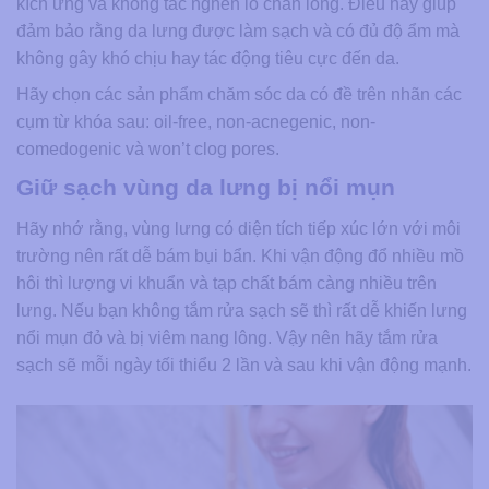
kích ứng và không tắc nghẽn lỗ chân lông. Điều này giúp
đảm bảo rằng da lưng được làm sạch và có đủ độ ẩm mà
không gây khó chịu hay tác động tiêu cực đến da.
Hãy chọn các sản phẩm chăm sóc da có đề trên nhãn các
cụm từ khóa sau: oil-free, non-acnegenic, non-
comedogenic và won’t clog pores.
Giữ sạch vùng da lưng bị nổi mụn
Hãy nhớ rằng, vùng lưng có diện tích tiếp xúc lớn với môi
trường nên rất dễ bám bụi bẩn. Khi vận động đổ nhiều mồ
hôi thì lượng vi khuẩn và tạp chất bám càng nhiều trên
lưng. Nếu bạn không tắm rửa sạch sẽ thì rất dễ khiến lưng
nổi mụn đỏ và bị viêm nang lông. Vậy nên hãy tắm rửa
sạch sẽ mỗi ngày tối thiểu 2 lần và sau khi vận động mạnh.