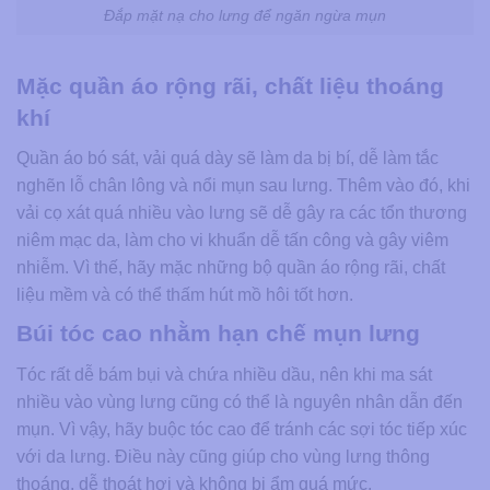
Đắp mặt nạ cho lưng để ngăn ngừa mụn
Mặc quần áo rộng rãi, chất liệu thoáng
khí
Quần áo bó sát, vải quá dày sẽ làm da bị bí, dễ làm tắc
nghẽn lỗ chân lông và nổi mụn sau lưng. Thêm vào đó, khi
vải cọ xát quá nhiều vào lưng sẽ dễ gây ra các tổn thương
niêm mạc da, làm cho vi khuẩn dễ tấn công và gây viêm
nhiễm. Vì thế, hãy mặc những bộ quần áo rộng rãi, chất
liệu mềm và có thể thấm hút mồ hôi tốt hơn.
Búi tóc cao nhằm hạn chế mụn lưng
Tóc rất dễ bám bụi và chứa nhiều dầu, nên khi ma sát
nhiều vào vùng lưng cũng có thể là nguyên nhân dẫn đến
mụn. Vì vậy, hãy buộc tóc cao để tránh các sợi tóc tiếp xúc
với da lưng. Điều này cũng giúp cho vùng lưng thông
thoáng, dễ thoát hơi và không bị ẩm quá mức.