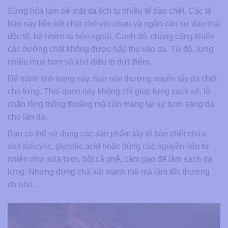
Sừng hóa làm bề mặt da tích tụ nhiều tế bào chết. Các tế
bào này liên kết chặt chẽ với nhau và ngăn cản sự đào thải
độc tố, bã nhờn ra bên ngoài. Cạnh đó, chúng cũng khiến
các dưỡng chất không được hấp thụ vào da. Từ đó, lưng
nhiều mụn hơn và khó điều trị dứt điểm.
Để tránh tình trạng này, bạn nên thường xuyên tẩy da chết
cho lưng. Thói quen này không chỉ giúp lưng sạch sẽ, lỗ
chân lông thông thoáng mà còn mang lại sự tươi sáng da
cho làn da.
Bạn có thể sử dụng các sản phẩm tẩy tế bào chết chứa
axit salicylic, glycolic acid hoặc dùng các nguyên liệu tự
nhiên như sữa tươi, bột cà phê, cám gạo để làm sạch da
lưng. Nhưng đừng chà xát mạnh mẽ mà làm tổn thương
da nhé.