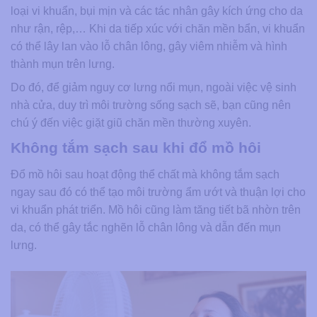
loại vi khuẩn, bụi mịn và các tác nhân gây kích ứng cho da
như rận, rệp,… Khi da tiếp xúc với chăn mền bẩn, vi khuẩn
có thể lây lan vào lỗ chân lông, gây viêm nhiễm và hình
thành mụn trên lưng.
Do đó, để giảm nguy cơ lưng nổi mụn, ngoài việc vệ sinh
nhà cửa, duy trì môi trường sống sạch sẽ, bạn cũng nên
chú ý đến việc giặt giũ chăn mền thường xuyên.
Không tắm sạch sau khi đổ mồ hôi
Đổ mồ hôi sau hoạt động thể chất mà không tắm sạch
ngay sau đó có thể tạo môi trường ẩm ướt và thuận lợi cho
vi khuẩn phát triển. Mồ hôi cũng làm tăng tiết bã nhờn trên
da, có thể gây tắc nghẽn lỗ chân lông và dẫn đến mụn
lưng.