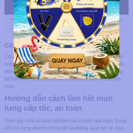
Mụn lưng do đâu?Uống nhiều nước ngọt dễ bị nổi mụn trên
lưng
Căng thẳng stress kéo dài
Căng thẳng cũng là lý do bị mụn lưng. Vì khi không kiểm
soát được cảm xúc, cơ thể căng thẳng và mệt mỏi sẽ dẫn
đến tăng tiết hormone cortisol trong cơ thể, dẫn đến tăng
tiết bã nhờn và kích thích sự phát triển của vi khuẩn gây
mụn.
Hướng dẫn cách làm hết mụn
lưng cấp tốc, an toàn
Theo góc nhìn và kinh nghiệm của chuyên gia Ngọc Dung,
để mụn lưng nhanh chóng hết và không quay trở lại, bạn