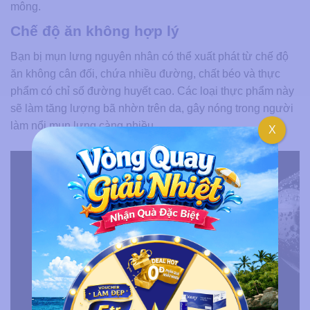
mông.
Chế độ ăn không hợp lý
Bạn bị mụn lưng nguyên nhân có thể xuất phát từ chế độ
ăn không cân đối, chứa nhiều đường, chất béo và thực
phẩm có chỉ số đường huyết cao. Các loại thực phẩm này
sẽ làm tăng lượng bã nhờn trên da, gây nóng trong người
làm nổi mụn lưng càng nhiều.
X