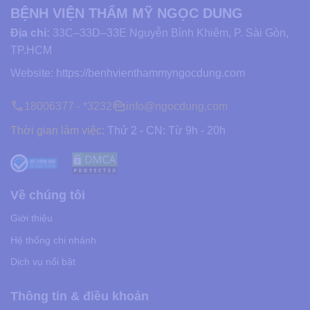
BỆNH VIỆN THẨM MỸ NGỌC DUNG
Địa chỉ:
33C–33D–33E Nguyễn Bỉnh Khiêm, P. Sài Gòn,
TP.HCM
Website:
https://benhvienthammyngocdung.com
18006377 - *3232
info@ngocdung.com
Thời gian làm việc:
Thứ 2 - CN: Từ 9h - 20h
Về chúng tôi
Giới thiệu
Hệ thống chi nhánh
Dịch vụ nổi bật
Thông tin & điều khoản