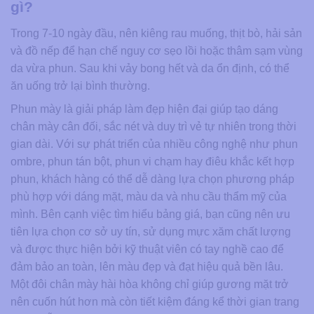
gì?
Trong 7-10 ngày đầu, nên kiêng rau muống, thịt bò, hải sản
và đồ nếp để hạn chế nguy cơ sẹo lồi hoặc thâm sạm vùng
da vừa phun. Sau khi vảy bong hết và da ổn định, có thể
ăn uống trở lại bình thường.
Phun mày là giải pháp làm đẹp hiện đại giúp tạo dáng
chân mày cân đối, sắc nét và duy trì vẻ tự nhiên trong thời
gian dài. Với sự phát triển của nhiều công nghệ như phun
ombre, phun tán bột, phun vi chạm hay điêu khắc kết hợp
phun, khách hàng có thể dễ dàng lựa chọn phương pháp
phù hợp với dáng mặt, màu da và nhu cầu thẩm mỹ của
mình. Bên cạnh việc tìm hiểu bảng giá, bạn cũng nên ưu
tiên lựa chọn cơ sở uy tín, sử dụng mực xăm chất lượng
và được thực hiện bởi kỹ thuật viên có tay nghề cao để
đảm bảo an toàn, lên màu đẹp và đạt hiệu quả bền lâu.
Một đôi chân mày hài hòa không chỉ giúp gương mặt trở
nên cuốn hút hơn mà còn tiết kiệm đáng kể thời gian trang