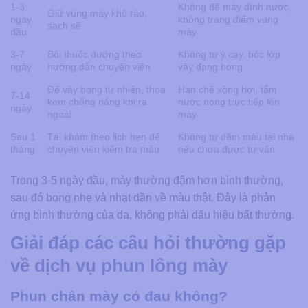
1-3
Không để mày dính nước,
Giữ vùng mày khô ráo,
ngày
không trang điểm vùng
sạch sẽ
đầu
mày
3-7
Bôi thuốc dưỡng theo
Không tự ý cạy, bóc lớp
ngày
hướng dẫn chuyên viên
vảy đang bong
Để vảy bong tự nhiên, thoa
Hạn chế xông hơi, tắm
7-14
kem chống nắng khi ra
nước nóng trực tiếp lên
ngày
ngoài
mày
Sau 1
Tái khám theo lịch hẹn để
Không tự dặm màu tại nhà
tháng
chuyên viên kiểm tra màu
nếu chưa được tư vấn
Trong 3-5 ngày đầu, mày thường đậm hơn bình thường,
sau đó bong nhẹ và nhạt dần về màu thật. Đây là phản
ứng bình thường của da, không phải dấu hiệu bất thường.
Giải đáp các câu hỏi thường gặp
về dịch vụ phun lông mày
Phun chân mày có đau không?