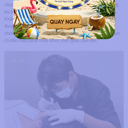
chuẩn hóa, có chụp ảnh lưu tình trạng ban đầu, ủ dưỡng
da trước khi phun và tái khám sau khi hoàn tất liệu trình.
Khách hàng thực hiện dịch vụ phun mày tại Ngọc Dung
được cam kết giữ màu từ 2 đến 3 năm tùy kỹ thuật lựa
chọn, cùng chính sách dặm lại theo lịch hẹn khi màu mực
có dấu hiệu phai nhạt trước thời gian cam kết.