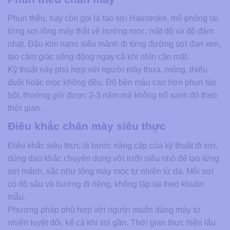
Phun thêu, hay còn gọi là tạo sợi Hairstroke, mô phỏng lại
từng sợi lông mày thật về hướng mọc, mật độ và độ đậm
nhạt. Đầu kim nano siêu mảnh đi từng đường sợi đan xen,
tạo cảm giác sống động ngay cả khi nhìn cận mặt.
Kỹ thuật này phù hợp với người mày thưa, mỏng, thiếu
đuôi hoặc mọc không đều. Độ bền màu cao hơn phun tán
bột, thường giữ được 2-3 năm mà không trổ xanh đỏ theo
thời gian.
Điêu khắc chân mày siêu thực
Điêu khắc siêu thực là bước nâng cấp của kỹ thuật đi sợi,
dùng dao khắc chuyên dụng với lưỡi siêu nhỏ để tạo từng
sợi mảnh, sắc như lông mày mọc tự nhiên từ da. Mỗi sợi
có độ sâu và hướng đi riêng, không lặp lại theo khuôn
mẫu.
Phương pháp phù hợp với người muốn dáng mày tự
nhiên tuyệt đối, kể cả khi soi gần. Thời gian thực hiện lâu