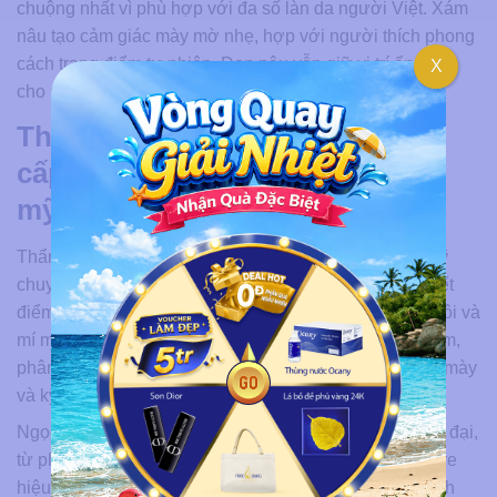
chuộng nhất vì phù hợp với đa số làn da người Việt. Xám
nâu tạo cảm giác mày mờ nhẹ, hợp với người thích phong
cách trang điểm tự nhiên. Đen nâu vẫn giữ vị trí ổn định
X
cho người có tóc đen, da ngăm, cần dáng mày rõ nét.
Thẩm mỹ viện Ngọc Dung cung
cấp các dịch vụ phun xăm thẩm
mỹ đẹp
Thẩm mỹ viện Ngọc Dung là đơn vị phun xăm thẩm mỹ
chuyên tạo hình, cải thiện màu sắc và khắc phục khuyết
điểm cho ba vùng chính trên gương mặt: Chân mày, môi và
mí mắt. Đội ngũ chuyên viên tại đây trực tiếp thăm khám,
phân tích tình trạng mày, da mặt trước khi tư vấn dáng mày
và kỹ thuật phù hợp.
Ngọc Dung ứng dụng nhiều công nghệ phun mày hiện đại,
từ phun tán bột hạt siêu vi, tạo sợi Hairstroke đến ombre
hiệu ứng chuyển màu. Mỗi kỹ thuật đều đi kèm quy trình