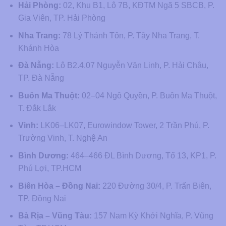
Hải Phòng:
02, Khu B1, Lô 7B, KĐTM Ngã 5 SBCB, P.
Gia Viên, TP. Hải Phòng
Nha Trang:
78 Lý Thánh Tôn, P. Tây Nha Trang, T.
Khánh Hòa
Đà Nẵng:
Lô B2.4.07 Nguyễn Văn Linh, P. Hải Châu,
TP. Đà Nẵng
Buôn Ma Thuột:
02–04 Ngô Quyền, P. Buôn Ma Thuột,
T. Đắk Lắk
Vinh:
LK06–LK07, Eurowindow Tower, 2 Trần Phú, P.
Trường Vinh, T. Nghệ An
Bình Dương:
464–466 ĐL Bình Dương, Tổ 13, KP1, P.
Phú Lợi, TP.HCM
Biên Hòa – Đồng Nai:
220 Đường 30/4, P. Trấn Biên,
TP. Đồng Nai
Bà Rịa – Vũng Tàu:
157 Nam Kỳ Khởi Nghĩa, P. Vũng