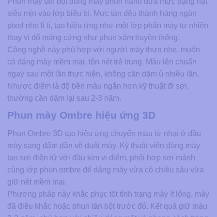
Phun mày tán bột dùng máy phun nano đưa mực dạng hạt
siêu mịn vào lớp biểu bì. Mực tán đều thành hàng ngàn
pixel nhỏ li ti, tạo hiệu ứng như một lớp phấn mày tự nhiên
thay vì đổ mảng cứng như phun xăm truyền thống.
Công nghệ này phù hợp với người mày thưa nhẹ, muốn
có dáng mày mềm mại, tôn nét trẻ trung. Màu lên chuẩn
ngay sau một lần thực hiện, không cần dặm ủ nhiều lần.
Nhược điểm là độ bền màu ngắn hơn kỹ thuật đi sợi,
thường cần dặm lại sau 2-3 năm.
Phun mày Ombre hiệu ứng 3D
Phun Ombre 3D tạo hiệu ứng chuyển màu từ nhạt ở đầu
mày sang đậm dần về đuôi mày. Kỹ thuật viên dùng máy
tạo sợi điện tử với đầu kim vi điểm, phối hợp sợi mảnh
cùng lớp phun ombre để dáng mày vừa có chiều sâu vừa
giữ nét mềm mại.
Phương pháp này khắc phục tốt tình trạng mày ít lông, mày
đã điêu khắc hoặc phun tán bột trước đó. Kết quả giữ màu