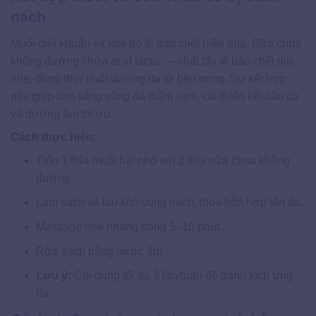
nách
Muối diệt khuẩn và loại bỏ tế bào chết hiệu quả. Sữa chua
không đường chứa acid lactic — chất tẩy tế bào chết dịu
nhẹ, đồng thời nuôi dưỡng da từ bên trong. Sự kết hợp
này giúp làm sáng vùng da thâm sạm, cải thiện kết cấu da
và dưỡng ẩm tối ưu.
Cách thực hiện:
Trộn 1 thìa muối hạt nhỏ với 2 thìa sữa chua không
đường.
Làm sạch và lau khô vùng nách, thoa hỗn hợp lên da.
Massage nhẹ nhàng trong 5–10 phút.
Rửa sạch bằng nước ấm.
Lưu ý:
Chỉ dùng tối đa 3 lần/tuần để tránh kích ứng
da.