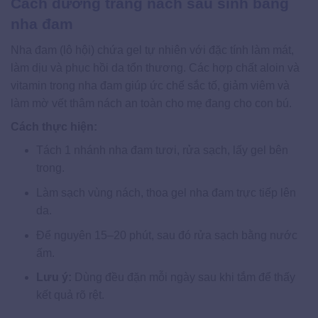
Cách dưỡng trắng nách sau sinh bằng
nha đam
Nha đam (lô hội) chứa gel tự nhiên với đặc tính làm mát,
làm dịu và phục hồi da tổn thương. Các hợp chất aloin và
vitamin trong nha đam giúp ức chế sắc tố, giảm viêm và
làm mờ vết thâm nách an toàn cho mẹ đang cho con bú.
Cách thực hiện:
Tách 1 nhánh nha đam tươi, rửa sạch, lấy gel bên
trong.
Làm sạch vùng nách, thoa gel nha đam trực tiếp lên
da.
Để nguyên 15–20 phút, sau đó rửa sạch bằng nước
ấm.
Lưu ý:
Dùng đều đặn mỗi ngày sau khi tắm để thấy
kết quả rõ rệt.