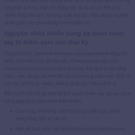
Thâm nách sau sinh không phải bệnh lý nguy hiểm, nhưng
nó phản ánh sự mất cân bằng sắc tố da do cơ thể chịu
nhiều thay đổi sinh lý trong suốt thai kỳ. Hiểu đúng nguyên
nhân giúp mẹ chọn đúng hướng điều trị.
Nguyên nhân khiến vùng da dưới cánh
tay bị thâm sạm sau thai kỳ
Trong thai kỳ, hormone estrogen và progesterone tăng đột
biến, kích thích các tế bào sắc tố melanocyte sản sinh
melanin nhiều hơn mức bình thường. Kết quả là da vùng
nách, bẹn, bụng, và mặt đều có xu hướng sẫm màu. Đây là
cơ chế sinh lý tự nhiên, không phải dấu hiệu bệnh lý.
Bên cạnh nội tiết tố, một số thói quen chăm sóc da sai cách
cũng góp phần làm nách thêm thâm:
Cạo hoặc nhổ lông nách thường xuyên gây viêm
nang lông, tích tụ sắc tố.
Mặc áo quá chật, vải không thoáng khí làm tăng ma