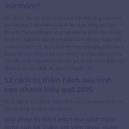
mờ thâm?
Đa số mẹ bỉm ghi nhận vùng nách bắt đầu sáng màu hơn
sau khoảng 2 đến 3 tháng kể từ khi sinh, trùng với thời
điểm hormone estrogen và progesterone giảm dần về mức
ổn định. Quá trình này nhanh hay chậm còn tùy thuộc vào
cách mẹ chăm sóc da và lối sinh hoạt mỗi ngày. Nếu sau 6
tháng mà tình trạng thâm sạm không cải thiện đáng kể, mẹ
nên cân nhắc thăm khám chuyên gia da liễu hoặc thẩm mỹ
để được tư vấn phác đồ điều trị chuyên sâu.
13 cách trị thâm nách sau sinh
cực nhanh hiệu quả 2026
Dưới đây là 13 cách trị thâm nách sau sinh được nhiều mẹ
bỉm tin dùng và đánh giá tích cực.
Giải pháp trị thâm nách sau sinh công
nghệ cao tại Thẩm mỹ viện Ngọc Dung