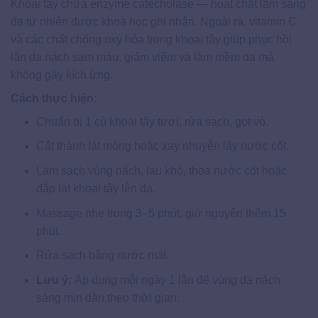
Khoai tây chứa enzyme catecholase — hoạt chất làm sáng
da tự nhiên được khoa học ghi nhận. Ngoài ra, vitamin C
và các chất chống oxy hóa trong khoai tây giúp phục hồi
làn da nách sạm màu, giảm viêm và làm mềm da mà
không gây kích ứng.
Cách thực hiện:
Chuẩn bị 1 củ khoai tây tươi, rửa sạch, gọt vỏ.
Cắt thành lát mỏng hoặc xay nhuyễn lấy nước cốt.
Làm sạch vùng nách, lau khô, thoa nước cốt hoặc
đắp lát khoai tây lên da.
Massage nhẹ trong 3–5 phút, giữ nguyên thêm 15
phút.
Rửa sạch bằng nước mát.
Lưu ý:
Áp dụng mỗi ngày 1 lần để vùng da nách
sáng mịn dần theo thời gian.