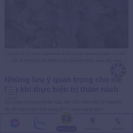
Lá tía tô có chứa rosmarinic acid và các flavonoid giúp ức chế
sắc tố melanin, cải thiện vùng da nách thâm sạm hiệu quả
Những lưu ý quan trọng cho mẹ
bỉm khi thực hiện trị thâm nách
Dù chọn phương pháp nào, mẹ cần nắm một số nguyên
tắc để tránh làm tình trạng thâm sạm nặng hơn:
Kiên trì từ 6 đến 8 tuần với phương pháp tự nhiên
trước khi đánh giá hiệu quả.
Flash Sale
Chi nhánh
Hotline