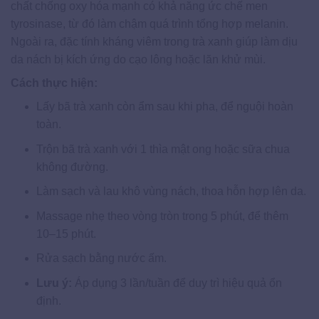
chất chống oxy hóa mạnh có khả năng ức chế men
tyrosinase, từ đó làm chậm quá trình tổng hợp melanin.
Ngoài ra, đặc tính kháng viêm trong trà xanh giúp làm dịu
da nách bị kích ứng do cạo lông hoặc lăn khử mùi.
Cách thực hiện:
Lấy bã trà xanh còn ẩm sau khi pha, để nguội hoàn
toàn.
Trộn bã trà xanh với 1 thìa mật ong hoặc sữa chua
không đường.
Làm sạch và lau khô vùng nách, thoa hỗn hợp lên da.
Massage nhẹ theo vòng tròn trong 5 phút, để thêm
10–15 phút.
Rửa sạch bằng nước ấm.
Lưu ý:
Áp dụng 3 lần/tuần để duy trì hiệu quả ổn
định.