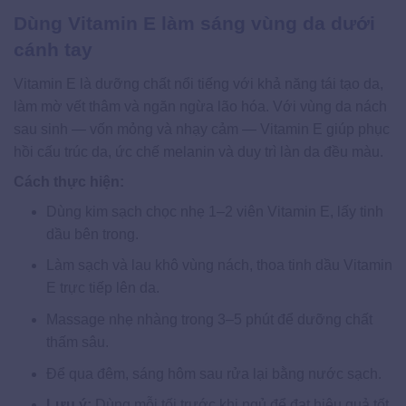
Dùng Vitamin E làm sáng vùng da dưới
cánh tay
Vitamin E là dưỡng chất nổi tiếng với khả năng tái tạo da,
làm mờ vết thâm và ngăn ngừa lão hóa. Với vùng da nách
sau sinh — vốn mỏng và nhạy cảm — Vitamin E giúp phục
hồi cấu trúc da, ức chế melanin và duy trì làn da đều màu.
Cách thực hiện:
Dùng kim sạch chọc nhẹ 1–2 viên Vitamin E, lấy tinh
dầu bên trong.
Làm sạch và lau khô vùng nách, thoa tinh dầu Vitamin
E trực tiếp lên da.
Massage nhẹ nhàng trong 3–5 phút để dưỡng chất
thấm sâu.
Để qua đêm, sáng hôm sau rửa lại bằng nước sạch.
Lưu ý:
Dùng mỗi tối trước khi ngủ để đạt hiệu quả tốt