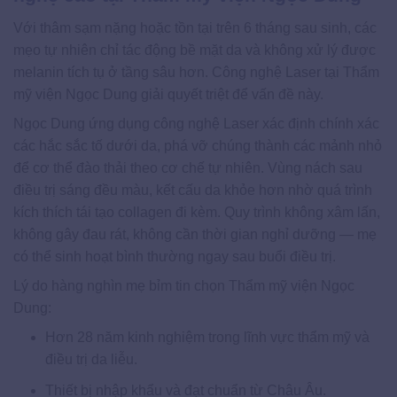
Với thâm sạm nặng hoặc tồn tại trên 6 tháng sau sinh, các
mẹo tự nhiên chỉ tác động bề mặt da và không xử lý được
melanin tích tụ ở tầng sâu hơn. Công nghệ Laser tại Thẩm
mỹ viện Ngọc Dung giải quyết triệt để vấn đề này.
Ngọc Dung ứng dụng công nghệ Laser xác định chính xác
các hắc sắc tố dưới da, phá vỡ chúng thành các mảnh nhỏ
để cơ thể đào thải theo cơ chế tự nhiên. Vùng nách sau
điều trị sáng đều màu, kết cấu da khỏe hơn nhờ quá trình
kích thích tái tạo collagen đi kèm. Quy trình không xâm lấn,
không gây đau rát, không cần thời gian nghỉ dưỡng — mẹ
có thể sinh hoạt bình thường ngay sau buổi điều trị.
Lý do hàng nghìn mẹ bỉm tin chọn Thẩm mỹ viện Ngọc
Dung:
Hơn 28 năm kinh nghiệm trong lĩnh vực thẩm mỹ và
điều trị da liễu.
Thiết bị nhập khẩu và đạt chuẩn từ Châu Âu.