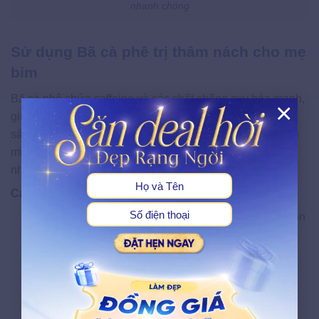
nhanh chóng
Sử dụng Bã cà phê trị thâm nách cho mẹ
bỉm
Bã cà phê chứa caffeine và các chất chống oxy hóa mạnh,
×
giúp kích thích tuần hoàn máu, loại bỏ tế bào chết và làm
X
sáng vùng da thâm sạm. Đây là nguyên liệu tái chế thông
minh mà nhiều mẹ bỉm áp dụng để dưỡng trắng nách tại
nhà.
Cách thực hiện:
Lấy 2 thìa bã cà phê còn ẩm (từ cà phê vừa pha), trộn
với 1 thìa dầu dừa hoặc mật ong.
Làm sạch vùng nách, lau khô, thoa hỗn hợp lên da.
Massage theo vòng tròn trong 5–7 phút.
Rửa sạch bằng nước ấm.