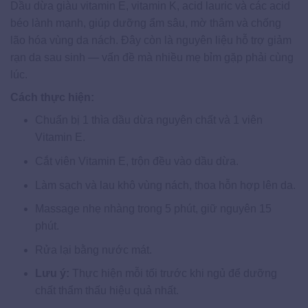
Dầu dừa giàu vitamin E, vitamin K, acid lauric và các acid
béo lành mạnh, giúp dưỡng ẩm sâu, mờ thâm và chống
lão hóa vùng da nách. Đây còn là nguyên liệu hỗ trợ giảm
rạn da sau sinh — vấn đề mà nhiều mẹ bỉm gặp phải cùng
lúc.
Cách thực hiện:
Chuẩn bị 1 thìa dầu dừa nguyên chất và 1 viên
Vitamin E.
Cắt viên Vitamin E, trộn đều vào dầu dừa.
Làm sạch và lau khô vùng nách, thoa hỗn hợp lên da.
Massage nhẹ nhàng trong 5 phút, giữ nguyên 15
phút.
Rửa lại bằng nước mát.
Lưu ý:
Thực hiện mỗi tối trước khi ngủ để dưỡng
chất thẩm thấu hiệu quả nhất.