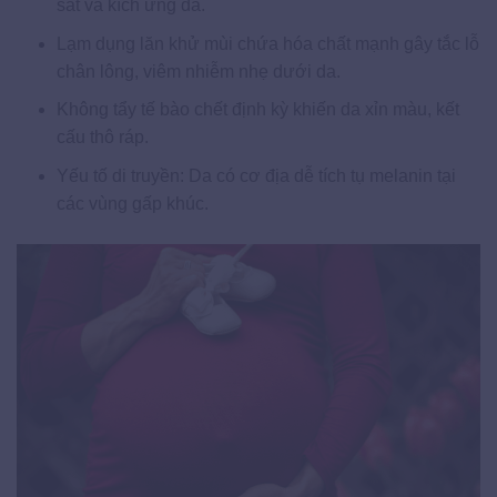
sát và kích ứng da.
Lạm dụng lăn khử mùi chứa hóa chất mạnh gây tắc lỗ
chân lông, viêm nhiễm nhẹ dưới da.
Không tẩy tế bào chết định kỳ khiến da xỉn màu, kết
cấu thô ráp.
Yếu tố di truyền: Da có cơ địa dễ tích tụ melanin tại
các vùng gấp khúc.