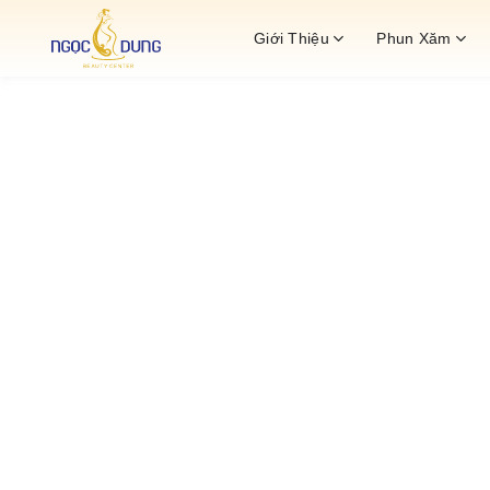
Bỏ
Giới Thiệu
Phun Xăm
qua
nội
dung