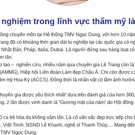
 nghiệm trong lĩnh vực thẩm mỹ l
 đồng chuyên môn tại Hệ thống TMV Ngọc Dung, với hơn 10 năm 
rang đã có khoảng thời gian dài tu nghiệp tại các quốc gia có
 Nhật Bản, Pháp, Italia, Dubai. Là người đứng sau hàng loạt c
âm lấn.
o tạo – nghiên cứu, nhiều năm qua chuyên gia Lê Trang còn là
 (AMMG), Hiệp hội Liên đoàn Làm đẹp Châu Á. Chị còn được c
hẩm mỹ Hoa Kỳ (ACCS). Đồng thời là nhân vật có tầm ảnh hưởn
Chuyên gia được yêu thích nhất” dựa trên đánh giá của hơn 30
g. 2 lần được vinh danh là “Gương mặt của năm” do Hội đồng
ca trẻ hóa da không xâm lấn. Là cố vấn sắc đẹp trực tiếp cho 
Việt Trinh, NSND Lê Khanh, nghệ sĩ Thanh Thủy,… Mang đến d
a TMV Ngọc Dung.