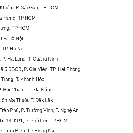
hiêm, P. Sài Gòn, TP.HCM
òa Hưng, TP.HCM
 Hưng, TP.HCM
 TP. Hà Nội
 TP. Hà Nội
 P. Hạ Long, T. Quảng Ninh
 5 SBCB, P. Gia Viên, TP. Hải Phòng
 Trang, T. Khánh Hòa
. Hải Châu, TP. Đà Nẵng
ôn Ma Thuột, T. Đắk Lắk
rần Phú, P. Trường Vinh, T. Nghệ An
ổ 13, KP1, P. Phú Lợi, TP.HCM
. Trấn Biên, TP. Đồng Nai