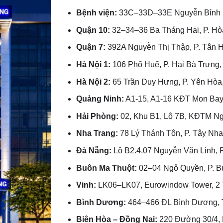
Bệnh viện:
33C–33D–33E Nguyễn Bỉnh K
Quận 10:
32–34–36 Ba Tháng Hai, P. H
Quận 7:
392A Nguyễn Thị Thập, P. Tân
Hà Nội 1:
106 Phố Huế, P. Hai Bà Trưng,
Hà Nội 2:
65 Trần Duy Hưng, P. Yên Hòa,
Quảng Ninh:
A1-15, A1-16 KĐT Mon Bay,
Hải Phòng:
02, Khu B1, Lô 7B, KĐTM Ngã
Nha Trang:
78 Lý Thánh Tôn, P. Tây Nha
Đà Nẵng:
Lô B2.4.07 Nguyễn Văn Linh, P
Buôn Ma Thuột:
02–04 Ngô Quyền, P. Bu
Vinh:
LK06–LK07, Eurowindow Tower, 2 T
Bình Dương:
464–466 ĐL Bình Dương, T
Biên Hòa – Đồng Nai:
220 Đường 30/4, P