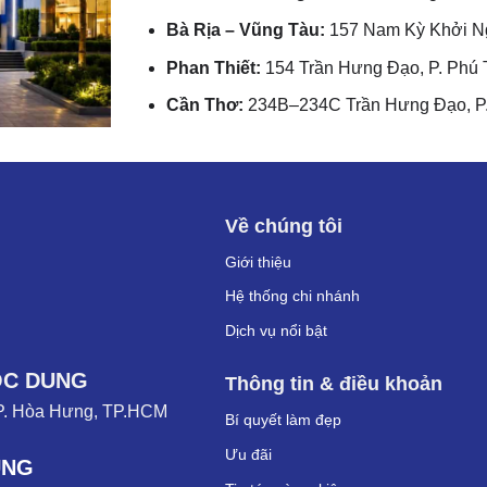
Bà Rịa – Vũng Tàu:
157 Nam Kỳ Khởi Ng
Phan Thiết:
154 Trần Hưng Đạo, P. Phú 
Cần Thơ:
234B–234C Trần Hưng Đạo, P.
Về chúng tôi
Giới thiệu
Hệ thống chi nhánh
Dịch vụ nổi bật
ỌC DUNG
Thông tin & điều khoản
P. Hòa Hưng, TP.HCM
Bí quyết làm đẹp
Ưu đãi
UNG