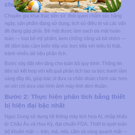
chuyên gia da liễu
Chuyên gia khai thác tiền sử: thói quen chăm sóc hằng
ngày, sản phẩm đang sử dụng, lịch sử điều trị và các vấn
đề đang gặp phải. Bề mặt được làm sạch da mặt hoàn
toàn — loại bỏ mỹ phẩm, kem chống nắng và bã nhờn —
để đảm bảo cảm biến tiếp xúc trực tiếp với biểu bì thật,
tránh nhiễu dữ liệu phân tích.
Bước này đặt nền tảng cho toàn bộ quy trình. Thông tin
tiền sử kết hợp với kết quả phân tích tạo ra bức tranh lâm
sàng đầy đủ, giúp bác sĩ đưa ra chẩn đoán chính xác hơn
so với chỉ dựa vào hình ảnh máy tính đơn thuần.
Bước 2: Thực hiện phân tích bằng thiết
bị hiện đại bậc nhất
Ngọc Dung sử dụng hệ thống máy tích hợp AI, nhập khẩu
từ Châu Âu và Hoa Kỳ, đạt chuẩn FDA. Thiết bị quét toàn
bộ khuôn mặt — trán, má, mũi, cằm và vùng quanh mắt —