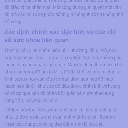
sinh học, phát hiện tổn thương tiềm ẩn và xây dựng phác
đồ điều trị cá nhân hóa. Mỗi công dụng giải quyết một vấn
đề mà các phương pháp đánh giá thông thường không thể
đáp ứng.
Xác định chính xác đặc tính và các chỉ
số sức khỏe liên quan
Thiết bị xác định nhóm biểu bì — thường, dầu, khô, hỗn
hợp hay nhạy cảm — dựa trên dữ liệu thực đo, không phụ
thuộc vào cảm nhận chủ quan. Máy đo đồng thời chỉ số bã
nhờn (sebum), độ ẩm (NMF), độ đàn hồi và mức melanin.
Tình trạng nhạy cảm được nhận diện qua mật độ mao
mạch bên dưới; khu vực đổ dầu được phân biệt với vùng
hỗn hợp qua bản đồ phân bố tuyến bã nhờn theo từng
vùng trán, má, mũi và cằm.
Dữ liệu này loại bỏ sai lầm phổ biến khi tự chẩn đoán tại
nhà, từ đó giúp lựa chọn sản phẩm dưỡng và liệu trình
chăm sóc đúng với từng đặc điểm sinh lý thực tế.