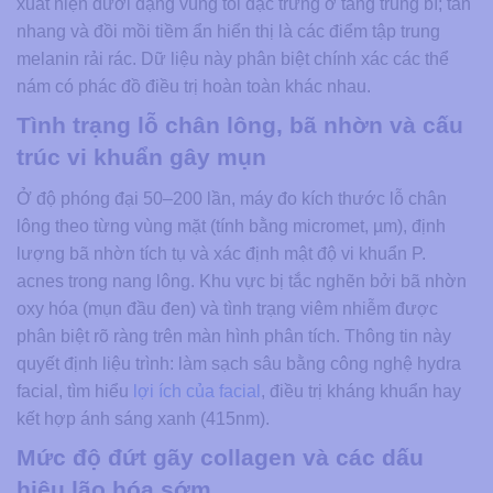
xuất hiện dưới dạng vùng tối đặc trưng ở tầng trung bì; tàn
nhang và đồi mồi tiềm ẩn hiển thị là các điểm tập trung
melanin rải rác. Dữ liệu này phân biệt chính xác các thể
nám có phác đồ điều trị hoàn toàn khác nhau.
Tình trạng lỗ chân lông, bã nhờn và cấu
trúc vi khuẩn gây mụn
Ở độ phóng đại 50–200 lần, máy đo kích thước lỗ chân
lông theo từng vùng mặt (tính bằng micromet, µm), định
lượng bã nhờn tích tụ và xác định mật độ vi khuẩn P.
acnes trong nang lông. Khu vực bị tắc nghẽn bởi bã nhờn
oxy hóa (mụn đầu đen) và tình trạng viêm nhiễm được
phân biệt rõ ràng trên màn hình phân tích. Thông tin này
quyết định liệu trình: làm sạch sâu bằng công nghệ hydra
facial, tìm hiểu
lợi ích của facial
, điều trị kháng khuẩn hay
kết hợp ánh sáng xanh (415nm).
Mức độ đứt gãy collagen và các dấu
hiệu lão hóa sớm