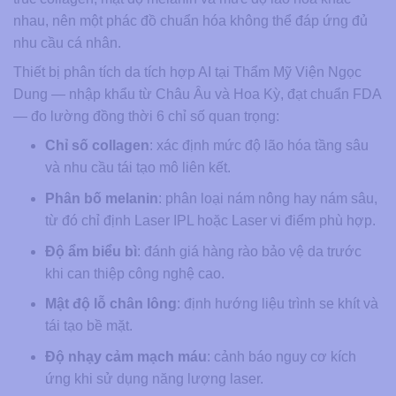
nhau, nên một phác đồ chuẩn hóa không thể đáp ứng đủ
nhu cầu cá nhân.
Thiết bị phân tích da tích hợp AI tại Thẩm Mỹ Viện Ngọc
Dung — nhập khẩu từ Châu Âu và Hoa Kỳ, đạt chuẩn FDA
— đo lường đồng thời 6 chỉ số quan trọng:
Chỉ số collagen
: xác định mức độ lão hóa tầng sâu
và nhu cầu tái tạo mô liên kết.
Phân bố melanin
: phân loại nám nông hay nám sâu,
từ đó chỉ định Laser IPL hoặc Laser vi điểm phù hợp.
Độ ẩm biểu bì
: đánh giá hàng rào bảo vệ da trước
khi can thiệp công nghệ cao.
Mật độ lỗ chân lông
: định hướng liệu trình se khít và
tái tạo bề mặt.
Độ nhạy cảm mạch máu
: cảnh báo nguy cơ kích
ứng khi sử dụng năng lượng laser.