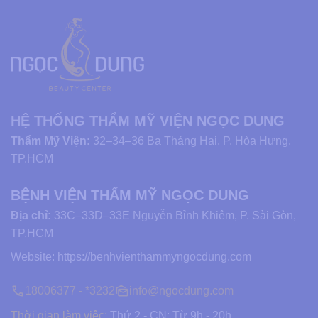
HỆ THỐNG THẨM MỸ VIỆN NGỌC DUNG
Thẩm Mỹ Viện:
32–34–36 Ba Tháng Hai, P. Hòa Hưng,
TP.HCM
BỆNH VIỆN THẨM MỸ NGỌC DUNG
Địa chỉ:
33C–33D–33E Nguyễn Bỉnh Khiêm, P. Sài Gòn,
TP.HCM
Website:
https://benhvienthammyngocdung.com
18006377 - *3232
info@ngocdung.com
Thời gian làm việc:
Thứ 2 - CN: Từ 9h - 20h