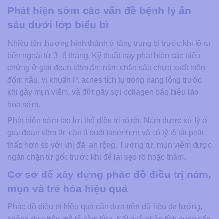
Phát hiện sớm các vấn đề bệnh lý ẩn
sâu dưới lớp biểu bì
Nhiều tổn thương hình thành ở tầng trung bì trước khi lộ ra
bên ngoài từ 3–6 tháng. Kỹ thuật này phát hiện các triệu
chứng ở giai đoạn tiềm ẩn: nám chân sâu chưa xuất hiện
đốm nâu, vi khuẩn P. acnes tích tụ trong nang lông trước
khi gây mụn viêm, và đứt gãy sợi collagen báo hiệu lão
hóa sớm.
Phát hiện sớm tạo lợi thế điều trị rõ rệt. Nám được xử lý ở
giai đoạn tiềm ẩn cần ít buổi laser hơn và có tỷ lệ tái phát
thấp hơn so với khi đã lan rộng. Tương tự, mụn viêm được
ngăn chặn từ gốc trước khi để lại sẹo rỗ hoặc thâm.
Cơ sở để xây dựng phác đồ điều trị nám,
mụn và trẻ hóa hiệu quả
Phác đồ điều trị hiệu quả cần dựa trên dữ liệu đo lường,
không dựa trên mô tả cảm tính. Kết quả phân tích cung cấp