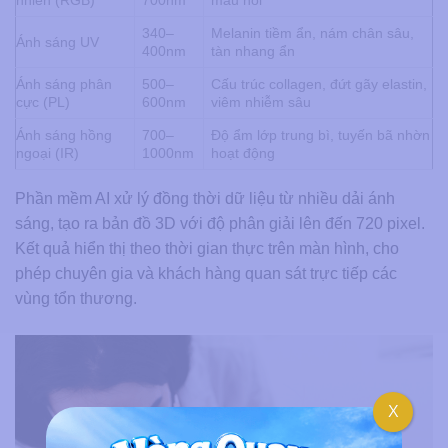
nhiên (RGB)
700nm
máu nổi
340–
Melanin tiềm ẩn, nám chân sâu,
Ánh sáng UV
400nm
tàn nhang ẩn
Ánh sáng phân
500–
Cấu trúc collagen, đứt gãy elastin,
cực (PL)
600nm
viêm nhiễm sâu
Ánh sáng hồng
700–
Độ ẩm lớp trung bì, tuyến bã nhờn
ngoại (IR)
1000nm
hoạt động
Phần mềm AI xử lý đồng thời dữ liệu từ nhiều dải ánh
sáng, tạo ra bản đồ 3D với độ phân giải lên đến 720 pixel.
Kết quả hiển thị theo thời gian thực trên màn hình, cho
phép chuyên gia và khách hàng quan sát trực tiếp các
vùng tổn thương.
X