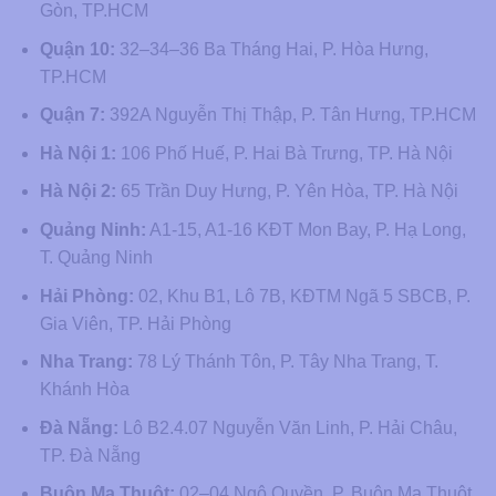
Gòn, TP.HCM
Quận 10:
32–34–36 Ba Tháng Hai, P. Hòa Hưng,
TP.HCM
Quận 7:
392A Nguyễn Thị Thập, P. Tân Hưng, TP.HCM
Hà Nội 1:
106 Phố Huế, P. Hai Bà Trưng, TP. Hà Nội
Hà Nội 2:
65 Trần Duy Hưng, P. Yên Hòa, TP. Hà Nội
Quảng Ninh:
A1-15, A1-16 KĐT Mon Bay, P. Hạ Long,
T. Quảng Ninh
Hải Phòng:
02, Khu B1, Lô 7B, KĐTM Ngã 5 SBCB, P.
Gia Viên, TP. Hải Phòng
Nha Trang:
78 Lý Thánh Tôn, P. Tây Nha Trang, T.
Khánh Hòa
Đà Nẵng:
Lô B2.4.07 Nguyễn Văn Linh, P. Hải Châu,
TP. Đà Nẵng
Buôn Ma Thuột:
02–04 Ngô Quyền, P. Buôn Ma Thuột,