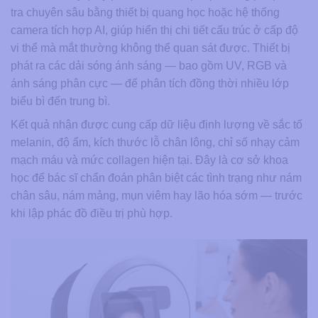
tra chuyên sâu bằng thiết bị quang học hoặc hệ thống
camera tích hợp AI, giúp hiển thị chi tiết cấu trúc ở cấp độ
vi thể mà mắt thường không thể quan sát được. Thiết bị
phát ra các dải sóng ánh sáng — bao gồm UV, RGB và
ánh sáng phân cực — để phân tích đồng thời nhiều lớp
biểu bì đến trung bì.
Kết quả nhận được cung cấp dữ liệu định lượng về sắc tố
melanin, độ ẩm, kích thước lỗ chân lông, chỉ số nhạy cảm
mạch máu và mức collagen hiện tại. Đây là cơ sở khoa
học để bác sĩ chẩn đoán phân biệt các tình trạng như nám
chân sâu, nám mảng, mụn viêm hay lão hóa sớm — trước
khi lập phác đồ điều trị phù hợp.