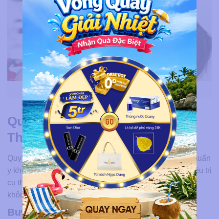
Soi da bằng ánh sáng không phân cực
Quy trình soi da chuyên sâu tại
Thẩm Mỹ Viện Ngọc Dung
Quy trình tại Thẩm Mỹ Viện Ngọc Dung gồm 3 bước chuẩn
y khoa, từ thăm khám lâm sàng đến tư vấn liệu trình điều trị
cụ thể. Toàn bộ quá trình hoàn thành trong 30–45 phút,
không xâm lấn và không gây đau.
Bước 1: Thăm khám lâm sàng cùng