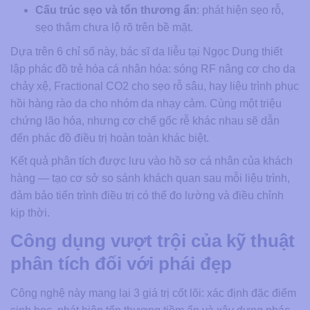
Cấu trúc sẹo và tổn thương ẩn
: phát hiện sẹo rỗ,
sẹo thâm chưa lộ rõ trên bề mặt.
Dựa trên 6 chỉ số này, bác sĩ da liễu tại Ngọc Dung thiết
lập phác đồ trẻ hóa cá nhân hóa: sóng RF nâng cơ cho da
chảy xệ, Fractional CO2 cho sẹo rỗ sâu, hay liệu trình phục
hồi hàng rào da cho nhóm da nhạy cảm. Cùng một triệu
chứng lão hóa, nhưng cơ chế gốc rễ khác nhau sẽ dẫn
đến phác đồ điều trị hoàn toàn khác biệt.
Kết quả phân tích được lưu vào hồ sơ cá nhân của khách
hàng — tạo cơ sở so sánh khách quan sau mỗi liệu trình,
đảm bảo tiến trình điều trị có thể đo lường và điều chỉnh
kịp thời.
Công dụng vượt trội của kỹ thuật
phân tích đối với phái đẹp
Công nghệ này mang lại 3 giá trị cốt lõi: xác định đặc điểm