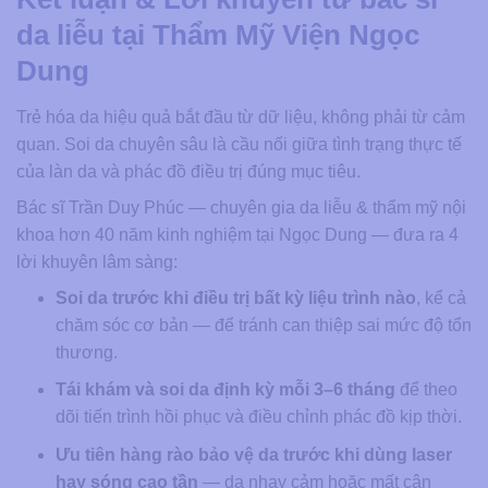
da liễu tại Thẩm Mỹ Viện Ngọc
Dung
Trẻ hóa da hiệu quả bắt đầu từ dữ liệu, không phải từ cảm
quan. Soi da chuyên sâu là cầu nối giữa tình trạng thực tế
của làn da và phác đồ điều trị đúng mục tiêu.
Bác sĩ Trần Duy Phúc — chuyên gia da liễu & thẩm mỹ nội
khoa hơn 40 năm kinh nghiệm tại Ngọc Dung — đưa ra 4
lời khuyên lâm sàng:
Soi da trước khi điều trị bất kỳ liệu trình nào
, kể cả
chăm sóc cơ bản — để tránh can thiệp sai mức độ tổn
thương.
Tái khám và soi da định kỳ mỗi 3–6 tháng
để theo
dõi tiến trình hồi phục và điều chỉnh phác đồ kịp thời.
Ưu tiên hàng rào bảo vệ da trước khi dùng laser
hay sóng cao tần
— da nhạy cảm hoặc mất cân