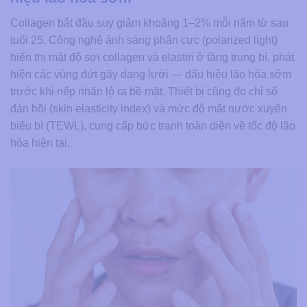
Collagen bắt đầu suy giảm khoảng 1–2% mỗi năm từ sau
tuổi 25. Công nghệ ánh sáng phân cực (polarized light)
hiển thị mật độ sợi collagen và elastin ở tầng trung bì, phát
hiện các vùng đứt gãy dạng lưới — dấu hiệu lão hóa sớm
trước khi nếp nhăn lộ ra bề mặt. Thiết bị cũng đo chỉ số
đàn hồi (skin elasticity index) và mức độ mất nước xuyên
biểu bì (TEWL), cung cấp bức tranh toàn diện về tốc độ lão
hóa hiện tại.