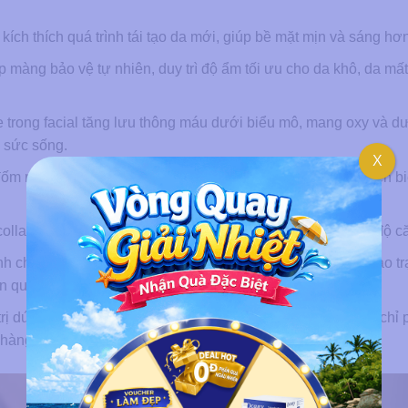
 kích thích quá trình tái tạo da mới, giúp bề mặt mịn và sáng hơn
 màng bảo vệ tự nhiên, duy trì độ ẩm tối ưu cho da khô, da mấ
 trong facial tăng lưu thông máu dưới biểu mô, mang oxy và 
ó sức sống.
X
 đốm nâu, vùng không đều màu thông qua các kỹ thuật chuyên b
ollagen và elastin, tạm thời làm mờ nếp nhăn và cải thiện độ c
ình chăm sóc chuyên sâu kết hợp với massage nhẹ nhàng tạo tr
ên quan đến stress gây mụn.
rị dứt điểm cho mụn trứng cá, nám, hay rosacea. Liệu trình chỉ 
a hàng ngày đúng cách.