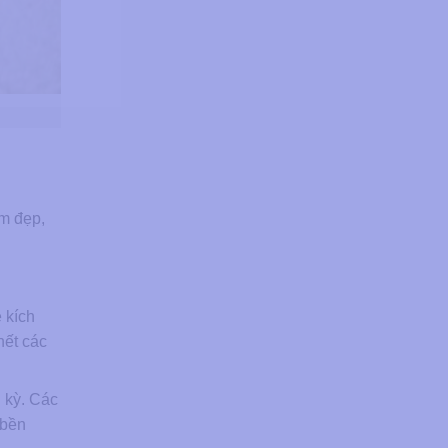
àm đẹp,
 kích
hết các
 kỳ. Các
 bền