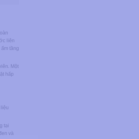
toàn
ớc liên
g ẩm tầng
viên. Một
mặt hấp
liệu
 tại
 đen và