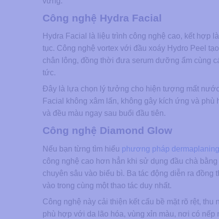
vững.
Công nghệ Hydra Facial
Hydra Facial là liệu trình công nghệ cao, kết hợp là
tục. Công nghệ vortex với đầu xoáy Hydro Peel tạo 
chân lông, đồng thời đưa serum dưỡng ẩm cùng cá
tức.
Đây là lựa chọn lý tưởng cho hiện tượng mất nước,
Facial không xâm lấn, không gây kích ứng và phù 
và đều màu ngay sau buổi đầu tiên.
Công nghệ Diamond Glow
Nếu bạn từng tìm hiểu
phương pháp dermaplaning 
công nghệ cao hơn hẳn khi sử dụng đầu chà bằng 
chuyên sâu vào biểu bì. Ba tác động diễn ra đồng t
vào trong cùng một thao tác duy nhất.
Công nghệ này cải thiện kết cấu bề mặt rõ rệt, thu
phù hợp với da lão hóa, vùng xỉn màu, nơi có nếp