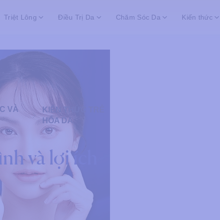
Triệt Lông
Điều Trị Da
Chăm Sóc Da
Kiến thức
C VÀ
KIẾN THỨC TRẺ
HÓA DA
ình và lợi ích