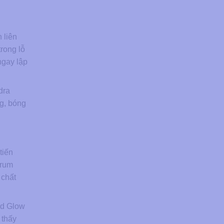
 liên
rong lỗ
ngay lập
dra
g, bóng
tiến
erum
 chất
nd Glow
 thấy