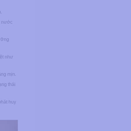
.
t nước
dưỡng
iệt như
ăng mịn.
ạng thái
phát huy