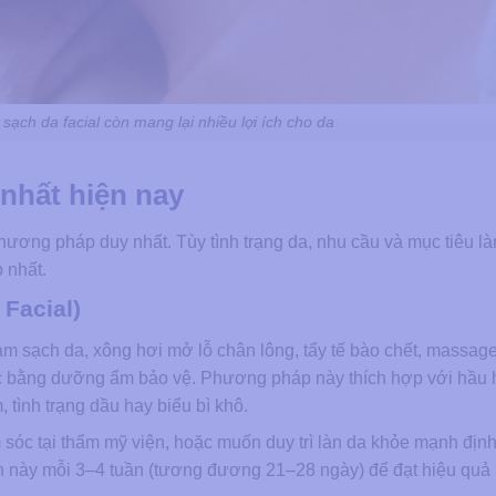
sạch da facial còn mang lại nhiều lợi ích cho da
 nhất hiện nay
ương pháp duy nhất. Tùy tình trạng da, nhu cầu và mục tiêu l
p nhất.
Facial)
àm sạch da, xông hơi mở lỗ chân lông, tẩy tế bào chết, massage
úc bằng dưỡng ẩm bảo vệ. Phương pháp này thích hợp với hầu 
 tình trạng dầu hay biểu bì khô.
sóc tại thẩm mỹ viện, hoặc muốn duy trì làn da khỏe mạnh định
ình này mỗi 3–4 tuần (tương đương 21–28 ngày) để đạt hiệu quả