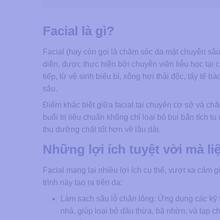
Facial là gì?
Facial (hay còn gọi là chăm sóc da mặt chuyên sâu
diện, được thực hiện bởi chuyên viên liễu học tạ
tiếp, từ vệ sinh biểu bì, xông hơi thải độc, tẩy tế
sâu.
Điểm khác biệt giữa facial tại chuyên cơ sở và chă
buổi trị liệu chuẩn không chỉ loại bỏ bụi bẩn tích t
thu dưỡng chất tốt hơn về lâu dài.
Những lợi ích tuyệt vời mà liệ
Facial mang lại nhiều lợi ích cụ thể, vượt xa cảm 
trình này tạo ra trên da:
Làm sạch sâu lỗ chân lông: Ứng dụng các kỹ t
nhà, giúp loại bỏ dầu thừa, bã nhờn, và tạp c