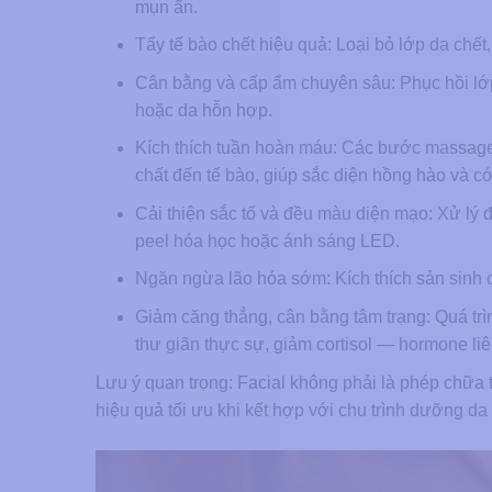
mụn ẩn.
Tẩy tế bào chết hiệu quả: Loại bỏ lớp da chết,
Cân bằng và cấp ẩm chuyên sâu: Phục hồi lớp
hoặc da hỗn hợp.
Kích thích tuần hoàn máu: Các bước massage
chất đến tế bào, giúp sắc diện hồng hào và c
Cải thiện sắc tố và đều màu diện mạo: Xử lý
peel hóa học hoặc ánh sáng LED.
Ngăn ngừa lão hóa sớm: Kích thích sản sinh c
Giảm căng thẳng, cân bằng tâm trạng: Quá tr
thư giãn thực sự, giảm cortisol — hormone li
Lưu ý quan trọng: Facial không phải là phép chữa t
hiệu quả tối ưu khi kết hợp với chu trình dưỡng d