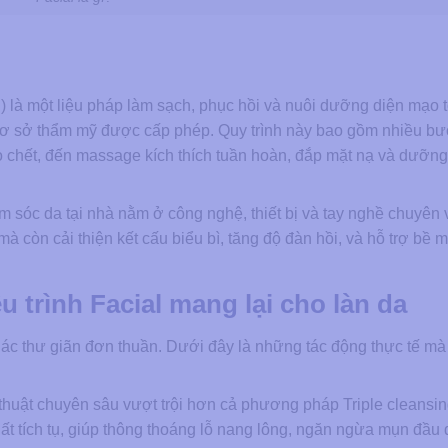
) là một liệu pháp làm sạch, phục hồi và nuôi dưỡng diện mạo 
i cơ sở thẩm mỹ được cấp phép. Quy trình này bao gồm nhiều bư
 bào chết, đến massage kích thích tuần hoàn, đắp mặt nạ và dưỡn
m sóc da tại nhà nằm ở công nghệ, thiết bị và tay nghề chuyên 
ụ mà còn cải thiện kết cấu biểu bì, tăng độ đàn hồi, và hỗ trợ bề 
u trình Facial mang lại cho làn da
giác thư giãn đơn thuần. Dưới đây là những tác động thực tế mà 
huật chuyên sâu vượt trội hơn cả phương pháp Triple cleansing
hất tích tụ, giúp thông thoáng lỗ nang lông, ngăn ngừa mụn đầu