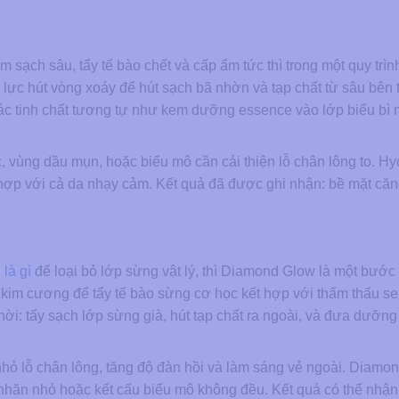
m sạch sâu, tẩy tế bào chết và cấp ẩm tức thì trong một quy trình
lực hút vòng xoáy để hút sạch bã nhờn và tạp chất từ sâu bên t
c tinh chất tương tự như kem dưỡng essence vào lớp biểu bì 
 vùng dầu mụn, hoặc biểu mô cần cải thiện lỗ chân lông to. Hy
hợp với cả da nhạy cảm. Kết quả đã được ghi nhận: bề mặt căn
là gì
để loại bỏ lớp sừng vật lý, thì Diamond Glow là một bước 
kim cương để tẩy tế bào sừng cơ học kết hợp với thẩm thấu s
hời: tẩy sạch lớp sừng già, hút tạp chất ra ngoài, và đưa dưỡng
 nhỏ lỗ chân lông, tăng độ đàn hồi và làm sáng vẻ ngoài. Diamo
 nhăn nhỏ hoặc kết cấu biểu mô không đều. Kết quả có thể nhận