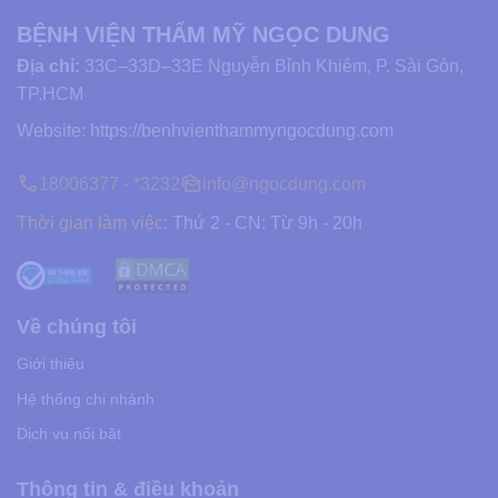
BỆNH VIỆN THẨM MỸ NGỌC DUNG
Địa chỉ:
33C–33D–33E Nguyễn Bỉnh Khiêm, P. Sài Gòn,
TP.HCM
Website:
https://benhvienthammyngocdung.com
18006377 - *3232
info@ngocdung.com
Thời gian làm việc:
Thứ 2 - CN: Từ 9h - 20h
Về chúng tôi
Giới thiệu
Hệ thống chi nhánh
Dịch vụ nổi bật
Thông tin & điều khoản