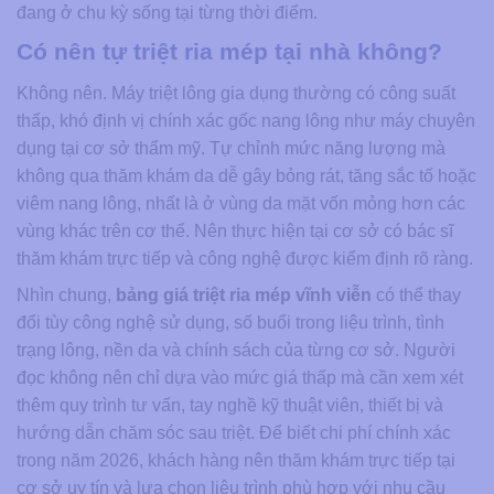
đang ở chu kỳ sống tại từng thời điểm.
Có nên tự triệt ria mép tại nhà không?
Không nên. Máy triệt lông gia dụng thường có công suất
thấp, khó định vị chính xác gốc nang lông như máy chuyên
dụng tại cơ sở thẩm mỹ. Tự chỉnh mức năng lượng mà
không qua thăm khám da dễ gây bỏng rát, tăng sắc tố hoặc
viêm nang lông, nhất là ở vùng da mặt vốn mỏng hơn các
vùng khác trên cơ thể. Nên thực hiện tại cơ sở có bác sĩ
thăm khám trực tiếp và công nghệ được kiểm định rõ ràng.
Nhìn chung,
bảng giá triệt ria mép vĩnh viễn
có thể thay
đổi tùy công nghệ sử dụng, số buổi trong liệu trình, tình
trạng lông, nền da và chính sách của từng cơ sở. Người
đọc không nên chỉ dựa vào mức giá thấp mà cần xem xét
thêm quy trình tư vấn, tay nghề kỹ thuật viên, thiết bị và
hướng dẫn chăm sóc sau triệt. Để biết chi phí chính xác
trong năm 2026, khách hàng nên thăm khám trực tiếp tại
cơ sở uy tín và lựa chọn liệu trình phù hợp với nhu cầu