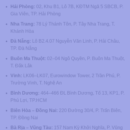
Hải Phòng:
02, Khu B1, Lô 7B, KĐTM Ngã 5 SBCB, P.
Gia Viên, TP. Hải Phòng
Nha Trang:
78 Lý Thánh Tôn, P. Tây Nha Trang, T.
Khánh Hòa
Đà Nẵng:
Lô B2.4.07 Nguyễn Văn Linh, P. Hải Châu,
TP. Đà Nẵng
Buôn Ma Thuột:
02–04 Ngô Quyền, P. Buôn Ma Thuột,
T. Đắk Lắk
Vinh:
LK06–LK07, Eurowindow Tower, 2 Trần Phú, P.
Trường Vinh, T. Nghệ An
Bình Dương:
464–466 ĐL Bình Dương, Tổ 13, KP1, P.
Phú Lợi, TP.HCM
Biên Hòa – Đồng Nai:
220 Đường 30/4, P. Trấn Biên,
TP. Đồng Nai
Bà Rịa – Vũng Tàu:
157 Nam Kỳ Khởi Nghĩa, P. Vũng