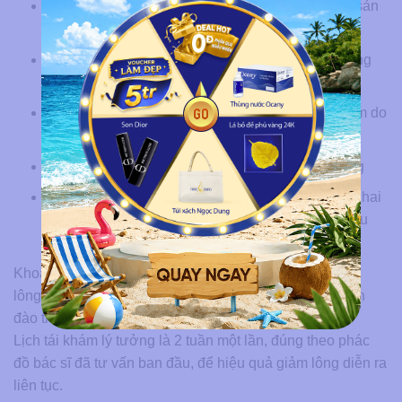
Trong 48 giờ đầu, tránh nước nóng, xông hơi và sản
phẩm chứa cồn hay hương liệu
Thoa gel làm dịu như lô hội để giảm cảm giác căng
rát
Dùng kem chống nắng đều đặn để ngăn thâm sạm do
môi trường
Không gãi hay chà xát mạnh khi lông bắt đầu rụng
Ngưng nhổ hoặc waxing tại nhà giữa các buổi, vì hai
cách này lấy mất gốc lông, khiến máy mất mục tiêu
tác động
Khoảng 3-4 ngày sau buổi triệt, da có thể ngứa nhẹ khi
lông rụng. Đây là phản ứng bình thường trong quá trình
đào thải nang lông, không phải dấu hiệu bất thường.
Lịch tái khám lý tưởng là 2 tuần một lần, đúng theo phác
đồ bác sĩ đã tư vấn ban đầu, để hiệu quả giảm lông diễn ra
liên tục.