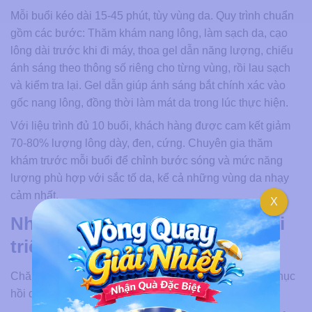
Mỗi buổi kéo dài 15-45 phút, tùy vùng da. Quy trình chuẩn
gồm các bước: Thăm khám nang lông, làm sạch da, cạo
lông dài trước khi đi máy, thoa gel dẫn năng lượng, chiếu
ánh sáng theo thông số riêng cho từng vùng, rồi lau sạch
và kiểm tra lại. Gel dẫn giúp ánh sáng bắt chính xác vào
gốc nang lông, đồng thời làm mát da trong lúc thực hiện.
Với liệu trình đủ 10 buổi, khách hàng được cam kết giảm
70-80% lượng lông dày, đen, cứng. Chuyên gia thăm
khám trước mỗi buổi để chỉnh bước sóng và mức năng
lượng phù hợp với sắc tố da, kể cả những vùng da nhạy
cảm nhất.
X
Những lưu ý quan trọng sau khi
triệt ria mép
Chăm sóc đúng cách sau mỗi buổi quyết định tốc độ phục
hồi da và hiệu quả duy trì lâu dài.