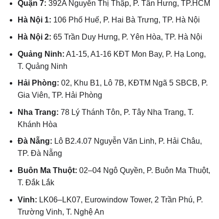
Quận 7:
392A Nguyễn Thị Thập, P. Tân Hưng, TP.HCM
Hà Nội 1:
106 Phố Huế, P. Hai Bà Trưng, TP. Hà Nội
Hà Nội 2:
65 Trần Duy Hưng, P. Yên Hòa, TP. Hà Nội
Quảng Ninh:
A1-15, A1-16 KĐT Mon Bay, P. Hạ Long,
T. Quảng Ninh
Hải Phòng:
02, Khu B1, Lô 7B, KĐTM Ngã 5 SBCB, P.
Gia Viên, TP. Hải Phòng
Nha Trang:
78 Lý Thánh Tôn, P. Tây Nha Trang, T.
Khánh Hòa
Đà Nẵng:
Lô B2.4.07 Nguyễn Văn Linh, P. Hải Châu,
TP. Đà Nẵng
Buôn Ma Thuột:
02–04 Ngô Quyền, P. Buôn Ma Thuột,
T. Đắk Lắk
Vinh:
LK06–LK07, Eurowindow Tower, 2 Trần Phú, P.
Trường Vinh, T. Nghệ An