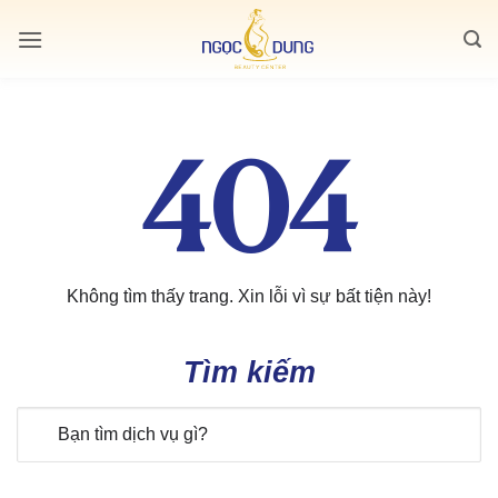
Bỏ
qua
nội
dung
404
Không tìm thấy trang. Xin lỗi vì sự bất tiện này!
Tìm kiếm